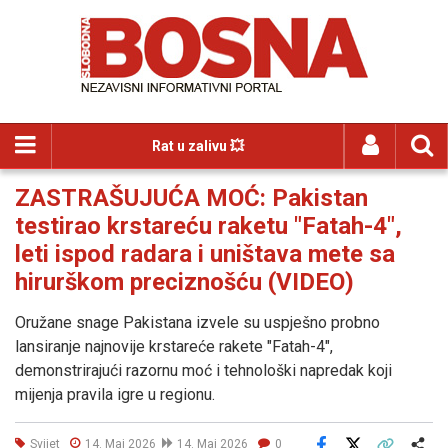
Rat u zalivu 💥
ZASTRAŠUJUĆA MOĆ: Pakistan
testirao krstareću raketu "Fatah-4",
leti ispod radara i uništava mete sa
hirurškom preciznošću (VIDEO)
Oružane snage Pakistana izvele su uspješno probno
lansiranje najnovije krstareće rakete "Fatah-4",
demonstrirajući razornu moć i tehnološki napredak koji
mijenja pravila igre u regionu.
Svijet
14. Maj 2026
14. Maj 2026
0