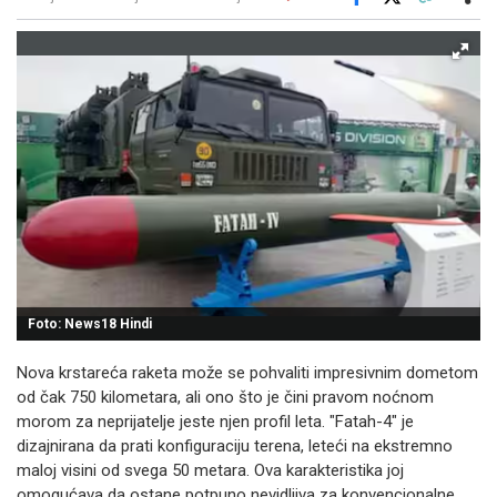
Facebook
X
Kopiraj link
Više
Foto: News18 Hindi
Nova krstareća raketa može se pohvaliti impresivnim dometom
od čak 750 kilometara, ali ono što je čini pravom noćnom
morom za neprijatelje jeste njen profil leta. "Fatah-4" je
dizajnirana da prati konfiguraciju terena, leteći na ekstremno
maloj visini od svega 50 metara. Ova karakteristika joj
omogućava da ostane potpuno nevidljiva za konvencionalne