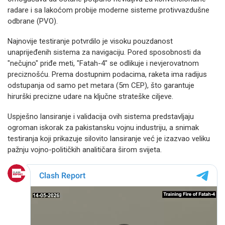
radare i sa lakoćom probije moderne sisteme protivvazdušne
odbrane (PVO).
Najnovije testiranje potvrdilo je visoku pouzdanost
unaprijeđenih sistema za navigaciju. Pored sposobnosti da
"nečujno" priđe meti, "Fatah-4" se odlikuje i nevjerovatnom
preciznošću. Prema dostupnim podacima, raketa ima radijus
odstupanja od samo pet metara (5m CEP), što garantuje
hirurški precizne udare na ključne strateške ciljeve.
Uspješno lansiranje i validacija ovih sistema predstavljaju
ogroman iskorak za pakistansku vojnu industriju, a snimak
testiranja koji prikazuje silovito lansiranje već je izazvao veliku
pažnju vojno-političkih analitičara širom svijeta.