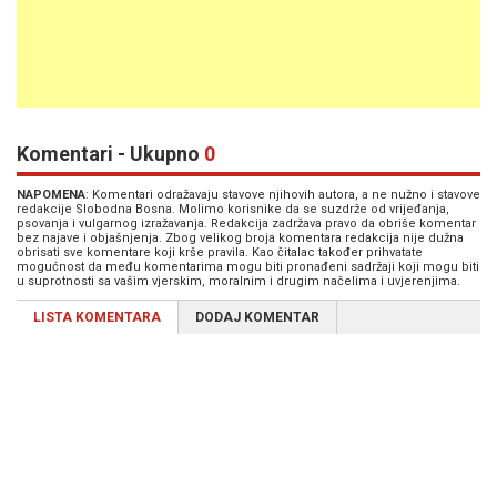
Komentari - Ukupno
0
NAPOMENA
: Komentari odražavaju stavove njihovih autora, a ne nužno i stavove
redakcije Slobodna Bosna. Molimo korisnike da se suzdrže od vrijeđanja,
psovanja i vulgarnog izražavanja. Redakcija zadržava pravo da obriše komentar
bez najave i objašnjenja. Zbog velikog broja komentara redakcija nije dužna
obrisati sve komentare koji krše pravila. Kao čitalac također prihvatate
mogućnost da među komentarima mogu biti pronađeni sadržaji koji mogu biti
u suprotnosti sa vašim vjerskim, moralnim i drugim načelima i uvjerenjima.
LISTA KOMENTARA
DODAJ KOMENTAR