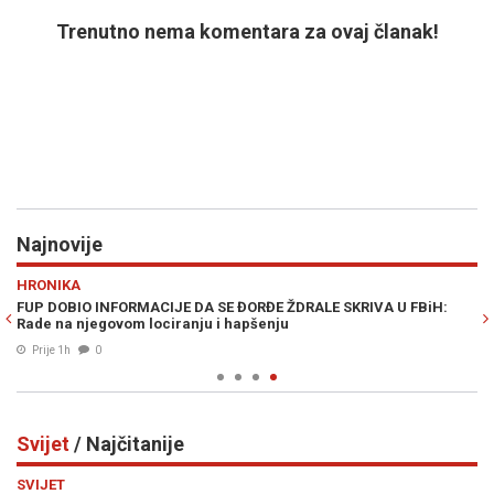
Trenutno nema komentara za ovaj članak!
Najnovije
Previous
N
SPORT
A STOLU: Wilkerson upozorava na
HARIS TABAKOVIĆ JUNAK S
o u ratu sa Iranom
postigao prvijenac za pob
Prije 1h
0
Svijet
/ Najčitanije
Previous
N
SVIJET