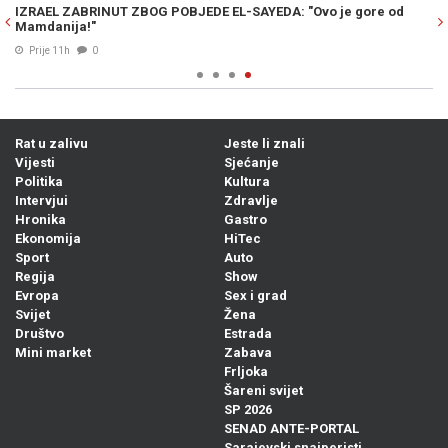
OFE: Iran potvrdio da je imao spremne
DRAMA U WASHINGTONU: T
kako je došlo do preokreta u zadnji čas
Trumpa –„On je najveći laž
04. Avg. 2026
1
Rat u zalivu
Jeste li znali
Vijesti
Sjećanje
Politika
Kultura
Intervjui
Zdravlje
Hronika
Gastro
Ekonomija
HiTec
Sport
Auto
Regija
Show
Evropa
Sex i grad
Svijet
Žena
Društvo
Estrada
Mini market
Zabava
Frljoka
Šareni svijet
SP 2026
SENAD ANTE-PORTAL
Sarajevski snajperisti