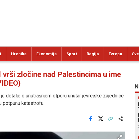
i
Hronika
Ekonomija
Sport
Regija
Evropa
Sve
rši zločine nad Palestincima u ime
(VIDEO)
N
 je detalje o unutrašnjem otporu unutar jevrejske zajednice
 u potpunu katastrofu.
Facebook
X
Kopiraj link
Više