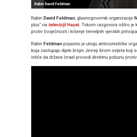
Rabin David Feldman
Rabin
David Feldman
, glasnogovornik organizacije
N
plus" na
televiziji
Hayat.
Tokom razgovora oštro je kri
protiv čovječnosti i kršenje temeljnih vjerskih princip
Rabin
Feldman
pojasnio je ulogu anticionističke orga
koja zastupaju dijele brojni Jevreji širom svijeta koji 
ističe da država Izrael provodi direktnu pobunu proti