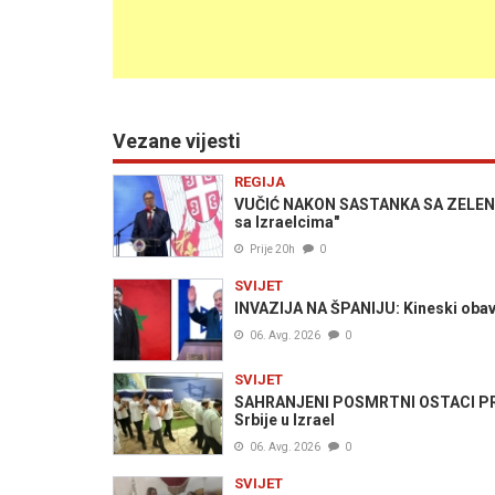
Vezane vijesti
REGIJA
VUČIĆ NAKON SASTANKA SA ZELENS
sa Izraelcima"
Prije 20h
0
SVIJET
INVAZIJA NA ŠPANIJU: Kineski obavje
06. Avg. 2026
0
SVIJET
SAHRANJENI POSMRTNI OSTACI PRE
Srbije u Izrael
06. Avg. 2026
0
SVIJET