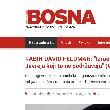
Rat u zalivu 💥
Vijesti
Politika
Intervju
RABIN DAVID FELDMAN: "Izrael v
Jevreja koji to ne podržavaju" 
Glasnogovornik anticionističke organizacije otkrio
i objasnio zašto smatra da politika Tel Aviva vodi
Rat u zalivu
14. Maj 2026
14. Maj 2026
0