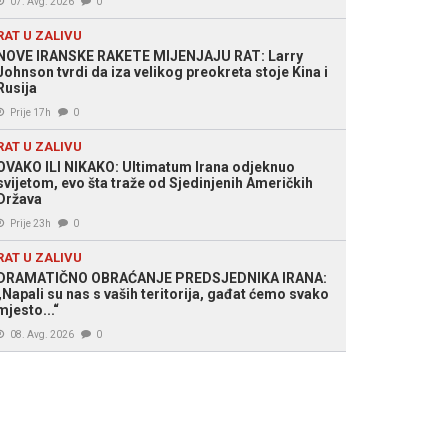
07. Avg. 2026
0
RAT U ZALIVU
NOVE IRANSKE RAKETE MIJENJAJU RAT: Larry
Johnson tvrdi da iza velikog preokreta stoje Kina i
Rusija
Prije 17h
0
RAT U ZALIVU
OVAKO ILI NIKAKO: Ultimatum Irana odjeknuo
svijetom, evo šta traže od Sjedinjenih Američkih
Država
Prije 23h
0
RAT U ZALIVU
DRAMATIČNO OBRAĆANJE PREDSJEDNIKA IRANA:
„Napali su nas s vaših teritorija, gađat ćemo svako
mjesto...“
08. Avg. 2026
0