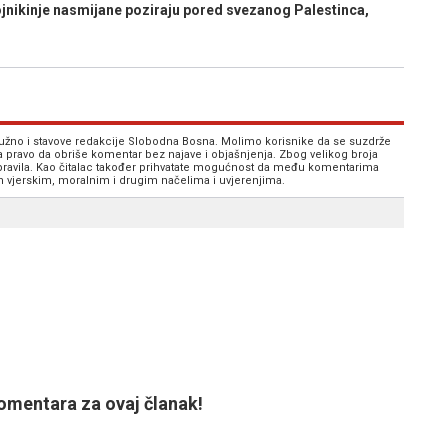
nikinje nasmijane poziraju pored svezanog Palestinca,
 nužno i stavove redakcije Slobodna Bosna. Molimo korisnike da se suzdrže
va pravo da obriše komentar bez najave i objašnjenja. Zbog velikog broja
 pravila. Kao čitalac također prihvatate mogućnost da među komentarima
im vjerskim, moralnim i drugim načelima i uvjerenjima.
mentara za ovaj članak!