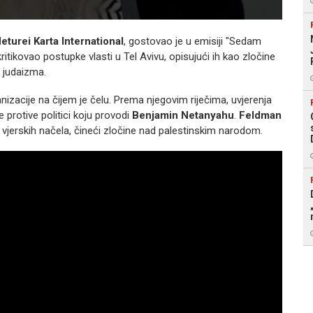
eturei Karta International
, gostovao je u emisiji "Sedam
tikovao postupke vlasti u Tel Avivu, opisujući ih kao zločine
a judaizma.
nizacije na čijem je čelu. Prema njegovim riječima, uvjerenja
se protive politici koju provodi
Benjamin Netanyahu
.
Feldman
v vjerskih načela, čineći zločine nad palestinskim narodom.