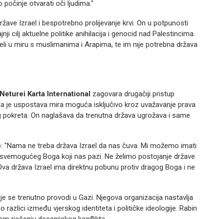
 počinje otvarati oči ljudima."
ave Izrael i bespotrebno prolijevanje krvi. On u potpunosti
i cilj aktuelne politike anihilacija i genocid nad Palestincima.
eli u miru s muslimanima i Arapima, te im nije potrebna država
Neturei Karta International
zagovara drugačiji pristup
da je uspostava mira moguća isključivo kroz uvažavanje prava
og pokreta. On naglašava da trenutna država ugrožava i same
o: "Nama ne treba država Izrael da nas čuva. Mi možemo imati
 svemogućeg Boga koji nas pazi. Ne želimo postojanje države
. Ova država Izrael ima direktnu pobunu protiv dragog Boga i ne
oje se trenutno provodi u Gazi. Njegova organizacija nastavlja
 razlici između vjerskog identiteta i političke ideologije. Rabin
om rješenju decenijskog konflikta.