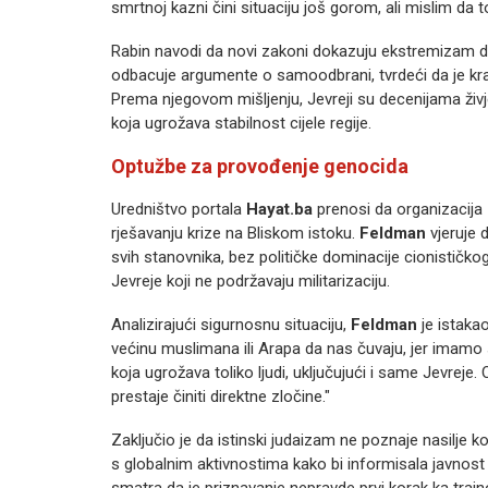
smrtnoj kazni čini situaciju još gorom, ali mislim da to
Rabin navodi da novi zakoni dokazuju ekstremizam drž
odbacuje argumente o samoodbrani, tvrdeći da je krajnj
Prema njegovom mišljenju, Jevreji su decenijama živj
koja ugrožava stabilnost cijele regije.
Optužbe za provođenje genocida
Uredništvo portala
Hayat.ba
prenosi da organizacija
rješavanju krize na Bliskom istoku.
Feldman
vjeruje 
svih stanovnika, bez političke dominacije cionističk
Jevreje koji ne podržavaju militarizaciju.
Analizirajući sigurnosnu situaciju,
Feldman
je istaka
većinu muslimana ili Arapa da nas čuvaju, jer imamo
koja ugrožava toliko ljudi, uključujući i same Jevreje
prestaje činiti direktne zločine."
Zaključio je da istinski judaizam ne poznaje nasilje k
s globalnim aktivnostima kako bi informisala javnost o
smatra da je priznavanje nepravde prvi korak ka trajn