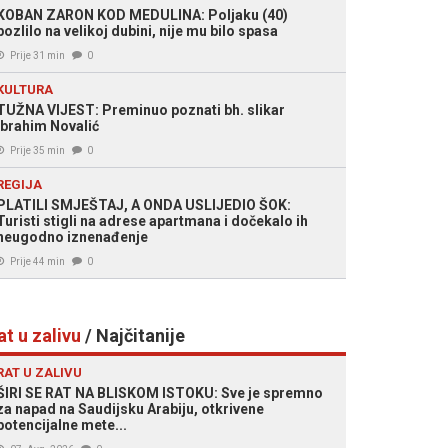
KOBAN ZARON KOD MEDULINA: Poljaku (40)
pozlilo na velikoj dubini, nije mu bilo spasa
Prije 31 min
0
KULTURA
TUŽNA VIJEST: Preminuo poznati bh. slikar
Ibrahim Novalić
Prije 35 min
0
REGIJA
PLATILI SMJEŠTAJ, A ONDA USLIJEDIO ŠOK:
Turisti stigli na adrese apartmana i dočekalo ih
neugodno iznenađenje
Prije 44 min
0
at u zalivu
/ Najčitanije
RAT U ZALIVU
ŠIRI SE RAT NA BLISKOM ISTOKU: Sve je spremno
za napad na Saudijsku Arabiju, otkrivene
potencijalne mete...