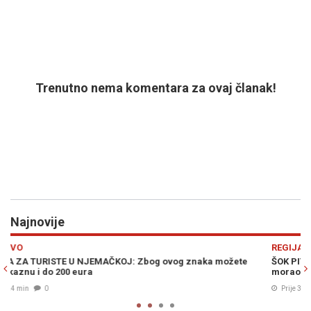
Trenutno nema komentara za ovaj članak!
Najnovije
Previous
N
REGIJA
e
ŠOK PITANJE ZA VUČIĆA U BEOGRADU: Oči u oči sa Zelenskim
morao odgovoriti na pitanje o namjerama Vladimira Putina
Prije 30 min
0