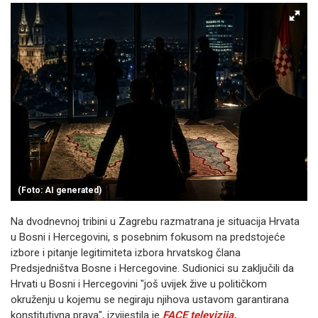
(Foto: AI generated)
Na dvodnevnoj tribini u Zagrebu razmatrana je situacija Hrvata
u Bosni i Hercegovini, s posebnim fokusom na predstojeće
izbore i pitanje legitimiteta izbora hrvatskog člana
Predsjedništva Bosne i Hercegovine. Sudionici su zaključili da
Hrvati u Bosni i Hercegovini "još uvijek žive u političkom
okruženju u kojemu se negiraju njihova ustavom garantirana
konstitutivna prava", izvijestila je
FACE televizija.