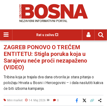
Rat u zalivu 💥
ZAGREB PONOVO O TREĆEM
ENTITETU: Stigla poruka koja u
Sarajevu neće proći nezapaženo
(VIDEO)
Tribina koja je trajala dva dana otvorila je stara pitanja o
položaju Hrvata u Bosni i Hercegovini – i dala naslutiti kakva
će biti izborna kampanja.
Mini market
14. Maj 2026
0
Facebook
X
Kopiraj link
Više