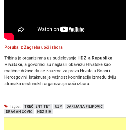
Poruka iz Zagreba uoči izbora
Tribina je organizirana uz sudjelovanje
HDZ-a Republike
Hrvatske
, a govornici su naglasili obavezu Hrvatske kao
matične države da se zauzme za prava Hrvata u Bosni i
Hercegovini. Istaknuta je važnost koordinacije između dviju
stranaka sestrinskih organizacija uoči izbora.
Tagovi:
TREĆI ENTITET
UZP
DARIJANA FILIPOVIĆ
DRAGAN ČOVIĆ
HDZ BIH