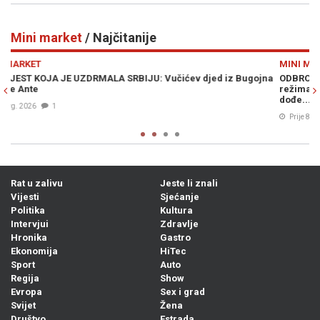
Mini market
/ Najčitanije
Previous
N
MINI MARKET
gojna
ODBROJAVANJE U REPUBLICI SRPSKOJ: Crnadak najavljuje pad
režima –„Nije normalno da se u 21. vijeku pravi proslava kad
dođe...“
Prije 8h
2
Rat u zalivu
Jeste li znali
Vijesti
Sjećanje
Politika
Kultura
Intervjui
Zdravlje
Hronika
Gastro
Ekonomija
HiTec
Sport
Auto
Regija
Show
Evropa
Sex i grad
Svijet
Žena
Društvo
Estrada