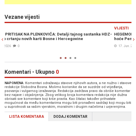
Vezane vijesti
Previous
N
VIJESTI
 HDZ-
HEGEMONISTIČKI PLANOVI PREMA BiH KUJU SE U ZAGREBU: Šta
hoće Penava i Domovinski Pokret?
17. Jun. 2026
0
Komentari - Ukupno
0
NAPOMENA
: Komentari odražavaju stavove njihovih autora, a ne nužno i stavove
redakcije Slobodna Bosna. Molimo korisnike da se suzdrže od vrijeđanja,
psovanja i vulgarnog izražavanja. Redakcija zadržava pravo da obriše komentar
bez najave i objašnjenja. Zbog velikog broja komentara redakcija nije dužna
obrisati sve komentare koji krše pravila. Kao čitalac također prihvatate
mogućnost da među komentarima mogu biti pronađeni sadržaji koji mogu biti
u suprotnosti sa vašim vjerskim, moralnim i drugim načelima i uvjerenjima.
LISTA KOMENTARA
DODAJ KOMENTAR