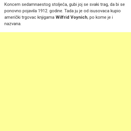
Koncem sedamnaestog stoljeća, gubi joj se svaki trag, da bi se
ponovno pojavila 1912. godine. Tada ju je od isusovaca kupio
američki trgovac knjigama
Wilfrid Voynich
, po kome je i
nazvana.