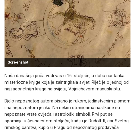
Screenshot
Naša današnja priča vodi vas u 16. stoljeće, u doba nastanka
misteriozne knjige koja je zaintrigirala svijet. Riječ je o jednoj od
najzagonetnijih knjiga na svijetu, Vojnichevom manuskriptu.
Djelo nepoznatog autora pisano je rukom, jedinstvenim pismom
i na nepoznatom jeziku. Na nekim stranicama naslikane su
nepoznate vrste cvijeća i astrološki simboli. Prvi put se
spominje u šesnaestom stoljeću, kad ju je Rudolf II, car Svetog
rimskog carstva, kupio u Pragu od nepoznatog prodavača.