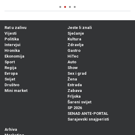
Rat u zalivu
Jeste li znali
Vijesti
Sjećanje
Politika
Kultura
Intervjui
Zdravlje
Hronika
Gastro
Ekonomija
HiTec
Sport
Auto
Regija
Show
Evropa
Sex i grad
Svijet
Žena
Društvo
Estrada
Mini market
Zabava
Frljoka
Šareni svijet
SP 2026
SENAD ANTE-PORTAL
Sarajevski snajperisti
Arhiva