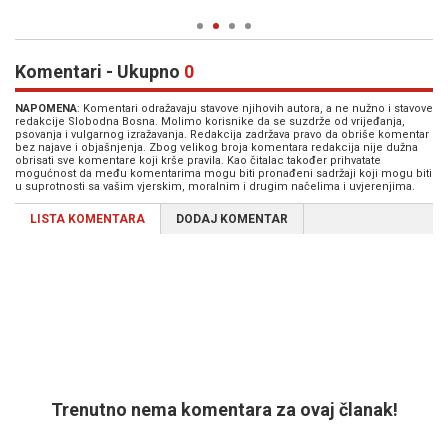
Komentari - Ukupno
0
NAPOMENA
: Komentari odražavaju stavove njihovih autora, a ne nužno i stavove
redakcije Slobodna Bosna. Molimo korisnike da se suzdrže od vrijeđanja,
psovanja i vulgarnog izražavanja. Redakcija zadržava pravo da obriše komentar
bez najave i objašnjenja. Zbog velikog broja komentara redakcija nije dužna
obrisati sve komentare koji krše pravila. Kao čitalac također prihvatate
mogućnost da među komentarima mogu biti pronađeni sadržaji koji mogu biti
u suprotnosti sa vašim vjerskim, moralnim i drugim načelima i uvjerenjima.
LISTA KOMENTARA
DODAJ KOMENTAR
Trenutno nema komentara za ovaj članak!