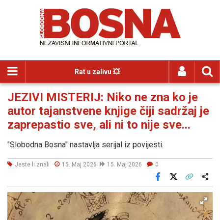
Rat u zalivu 💥
JEZIVI MISTERIJ: Niko ne zna ko je
autor tajanstvene knjige čiji sadržaj je
zaprepastio sve, ali ni to nije sve...
"Slobodna Bosna" nastavlja serijal iz povijesti.
Jeste li znali
15. Maj 2026
15. Maj 2026
0
Facebook
X
Kopiraj link
Više