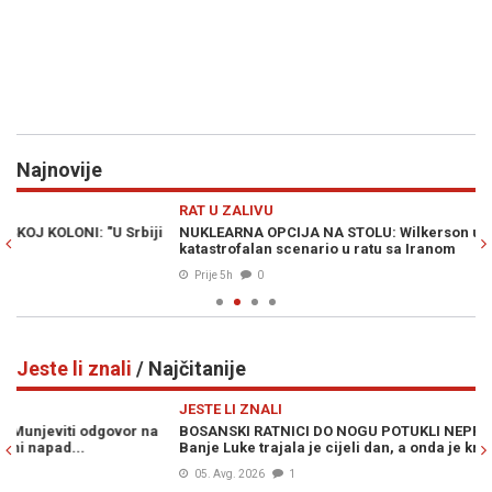
Najnovije
Previous
N
RAT U ZALIVU
S
i
NUKLEARNA OPCIJA NA STOLU: Wilkerson upozorava na
H
katastrofalan scenario u ratu sa Iranom
po
Prije 5h
0
Jeste li znali
/ Najčitanije
Previous
N
JESTE LI ZNALI
JE
BOSANSKI RATNICI DO NOGU POTUKLI NEPRIJATELJE: Bitka kod
ZL
Banje Luke trajala je cijeli dan, a onda je krenuo napad...
od
05. Avg. 2026
1