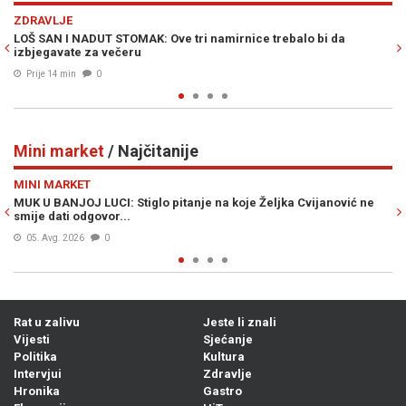
Previous
N
REGIJA
JAVNA TAJNA U SRBIJI POTVRĐENA, ZELENSKI IMA JAKO DOB
RAZLOG ZA DOLAZAK: "Već se obilaze lokacije..."
Prije 18 min
0
Mini market
/ Najčitanije
Previous
N
MINI MARKET
ić ne
ŠOK VIJEST KOJA JE UZDRMALA SRBIJU: Vučićev djed iz Bugoj
zvao se Ante
05. Avg. 2026
1
Rat u zalivu
Jeste li znali
Vijesti
Sjećanje
Politika
Kultura
Intervjui
Zdravlje
Hronika
Gastro