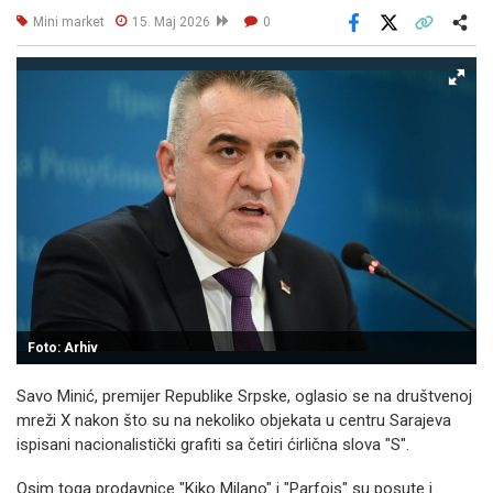
Mini market
15. Maj 2026
0
Facebook
X
Kopiraj link
Više
Foto: Arhiv
Savo Minić, premijer Republike Srpske, oglasio se na društvenoj
mreži X nakon što su na nekoliko objekata u centru Sarajeva
ispisani nacionalistički grafiti sa četiri ćirlična slova "S".
Osim toga prodavnice "Kiko Milano" i "Parfois" su posute i