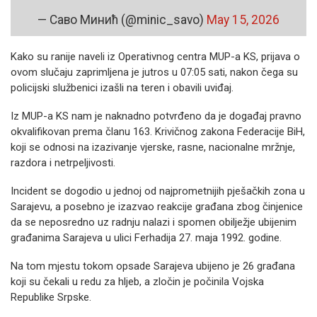
— Саво Минић (@minic_savo)
May 15, 2026
Kako su ranije naveli iz Operativnog centra MUP-a KS, prijava o
ovom slučaju zaprimljena je jutros u 07:05 sati, nakon čega su
policijski službenici izašli na teren i obavili uviđaj.
Iz MUP-a KS nam je naknadno potvrđeno da je događaj pravno
okvalifikovan prema članu 163. Krivičnog zakona Federacije BiH,
koji se odnosi na izazivanje vjerske, rasne, nacionalne mržnje,
razdora i netrpeljivosti.
Incident se dogodio u jednoj od najprometnijih pješačkih zona u
Sarajevu, a posebno je izazvao reakcije građana zbog činjenice
da se neposredno uz radnju nalazi i spomen obilježje ubijenim
građanima Sarajeva u ulici Ferhadija 27. maja 1992. godine.
Na tom mjestu tokom opsade Sarajeva ubijeno je 26 građana
koji su čekali u redu za hljeb, a zločin je počinila Vojska
Republike Srpske.