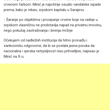
crvenom farbom. Minić je najoštrije osudio vandalske ispade
prema, kako je rekao, srpskom kapitalu u Sarajevu.
- Šaranje po objektima i prosipanje crvene boje na radnje u
srpskom vlasništvu ne predstavlja napad na privatnu imovinu,
nego pokušaj zastrašivanja i širenja mržnje.
Očekujem od nadležnih institucija da hitno pronađu i
sankcionišu odgovorne, da bi se poslala jasna poruka da
nacionalna i vjerska netrpeljivost nisu prihvatljive, napisao je
Minić na X-u.