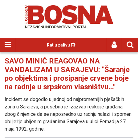
Rat u zalivu 💥
SAVO MINIĆ REAGOVAO NA
VANDALIZAM U SARAJEVU: "Šaranje
po objektima i prosipanje crvene boje
na radnje u srpskom vlasništvu..."
Incident se dogodio u jednoj od najprometnijih pješačkih
zona u Sarajevu, a posebno je izazvao reakcije građana
zbog činjenice da se neposredno uz radnju nalazi i spomen
obilježje ubijenim građanima Sarajeva u ulici Ferhadija 27.
maja 1992. godine.