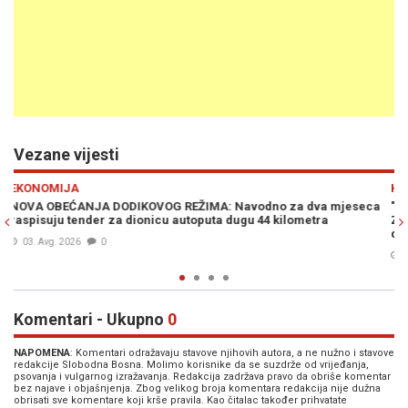
Vezane vijesti
Previous
N
HRONIKA
eseca
"INTERES JE UVIJEK IZNAD PRIJATELJSTVA": Nataša Miljanović
Zubac objavila zanimljivu sliku povodom pucnjave u Lukavici i
direktno prozvala Minića
03. Avg. 2026
0
Komentari - Ukupno
0
NAPOMENA
: Komentari odražavaju stavove njihovih autora, a ne nužno i stavove
redakcije Slobodna Bosna. Molimo korisnike da se suzdrže od vrijeđanja,
psovanja i vulgarnog izražavanja. Redakcija zadržava pravo da obriše komentar
bez najave i objašnjenja. Zbog velikog broja komentara redakcija nije dužna
obrisati sve komentare koji krše pravila. Kao čitalac također prihvatate