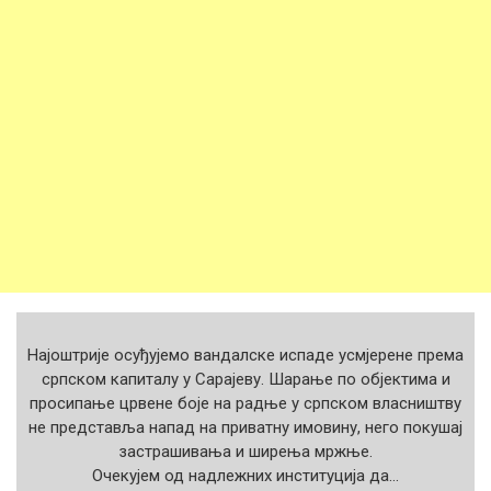
Најоштрије осуђујемо вандалске испаде усмјерене према
српском капиталу у Сарајеву. Шарање по објектима и
просипање црвене боје на радње у српском власништву
не представља напад на приватну имовину, него покушај
застрашивања и ширења мржње.
Очекујем од надлежних институција да…