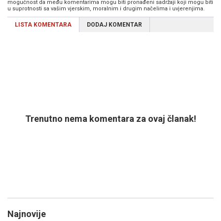
mogućnost da među komentarima mogu biti pronađeni sadržaji koji mogu biti
u suprotnosti sa vašim vjerskim, moralnim i drugim načelima i uvjerenjima.
LISTA KOMENTARA
DODAJ KOMENTAR
Trenutno nema komentara za ovaj članak!
Najnovije