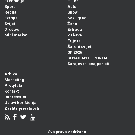
Ekonomija
HiTec
Sport
Auto
Regija
Show
Evropa
Sex i grad
Svijet
Žena
Društvo
Estrada
Mini market
Zabava
Frljoka
Šareni svijet
SP 2026
SENAD ANTE-PORTAL
Sarajevski snajperisti
Arhiva
Marketing
Pretplata
Kontakt
Impressum
Uslovi korištenja
Zaštita privatnosti
Sva prava zadržana.