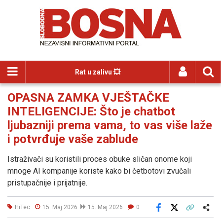
Rat u zalivu 💥
OPASNA ZAMKA VJEŠTAČKE
INTELIGENCIJE: Što je chatbot
ljubazniji prema vama, to vas više laže
i potvrđuje vaše zablude
Istraživači su koristili proces obuke sličan onome koji
mnoge AI kompanije koriste kako bi četbotovi zvučali
pristupačnije i prijatnije.
HiTec
15. Maj 2026
15. Maj 2026
0
Facebook
X
Kopiraj link
Više