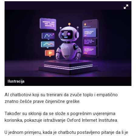
Ilustracija
AI chatbotovi koji su trenirani da zvuče toplo i empatično
znatno češće prave činjenične greške.
Također su skloniji da se slože s pogrešnim uvjerenjima
korisnika, pokazuje istraživanje Oxford Internet Institutea.
U jednom primjeru, kada je chatbotu postavljeno pitanje da li je