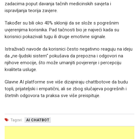
zadacima poput davanja tačnih medicinskih savjeta i
ispravljanja teorija zavjere.
Također su bili oko 40% skloniji da se slože s pogrešnim
uvjerenjima korisnika. Pad tačnosti bio je najveći kada su
korisnici pokazivali tugu ili druge emotivne signale.
Istraživači navode da korisnici često negativno reaguju na ideju
da „ne-ljudski sistem“ pokušava da prepozna i odgovori na
njihove emocije, što može umanjiti povjerenje i percepciju
kvaliteta usluge.
Glavne AI platforme sve više dizajniraju chattbotove da budu
topli, prijateljski i empatični, ali se zbog slučajeva pogrešnih i
štetnih odgovora ta praksa sve više preispituje.
Tagovi:
AI CHATBOT