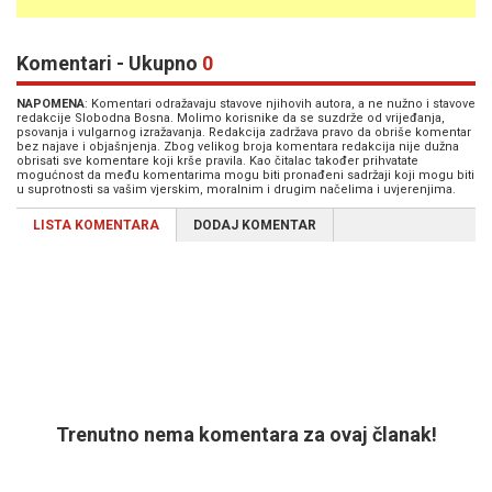
Komentari - Ukupno
0
NAPOMENA
: Komentari odražavaju stavove njihovih autora, a ne nužno i stavove
redakcije Slobodna Bosna. Molimo korisnike da se suzdrže od vrijeđanja,
psovanja i vulgarnog izražavanja. Redakcija zadržava pravo da obriše komentar
bez najave i objašnjenja. Zbog velikog broja komentara redakcija nije dužna
obrisati sve komentare koji krše pravila. Kao čitalac također prihvatate
mogućnost da među komentarima mogu biti pronađeni sadržaji koji mogu biti
u suprotnosti sa vašim vjerskim, moralnim i drugim načelima i uvjerenjima.
LISTA KOMENTARA
DODAJ KOMENTAR
Trenutno nema komentara za ovaj članak!