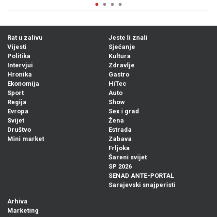
Rat u zalivu
Jeste li znali
Vijesti
Sjećanje
Politika
Kultura
Intervjui
Zdravlje
Hronika
Gastro
Ekonomija
HiTec
Sport
Auto
Regija
Show
Evropa
Sex i grad
Svijet
Žena
Društvo
Estrada
Mini market
Zabava
Frljoka
Šareni svijet
SP 2026
SENAD ANTE-PORTAL
Sarajevski snajperisti
Arhiva
Marketing