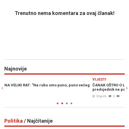
Trenutno nema komentara za ovaj članak!
Najnovije
Previous
N
VIJESTI
P
g
ČANAK OŠTRO O LAŽNIM TEZAMA VUČIĆA I DODIKA: "Srpski
N
predsjednik ne postoji, postoji predsjednik Srbije" (VIDEO)
mo
Prije 4h
0
Politika
/ Najčitanije
Previous
N