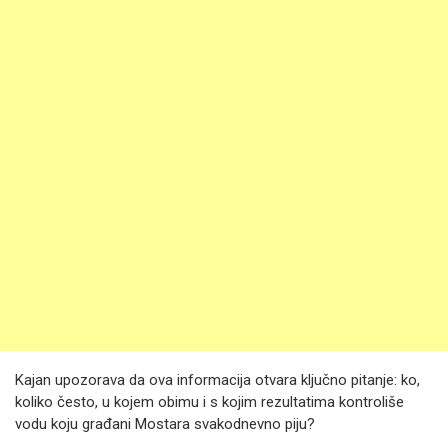
Kajan upozorava da ova informacija otvara ključno pitanje: ko,
koliko često, u kojem obimu i s kojim rezultatima kontroliše
vodu koju građani Mostara svakodnevno piju?