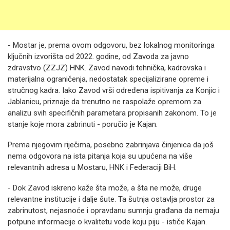
- Mostar je, prema ovom odgovoru, bez lokalnog monitoringa
ključnih izvorišta od 2022. godine, od Zavoda za javno
zdravstvo (ZZJZ) HNK. Zavod navodi tehnička, kadrovska i
materijalna ograničenja, nedostatak specijalizirane opreme i
stručnog kadra. Iako Zavod vrši određena ispitivanja za Konjic i
Jablanicu, priznaje da trenutno ne raspolaže opremom za
analizu svih specifičnih parametara propisanih zakonom. To je
stanje koje mora zabrinuti - poručio je Kajan.
Prema njegovim riječima, posebno zabrinjava činjenica da još
nema odgovora na ista pitanja koja su upućena na više
relevantnih adresa u Mostaru, HNK i Federaciji BiH.
- Dok Zavod iskreno kaže šta može, a šta ne može, druge
relevantne institucije i dalje šute. Ta šutnja ostavlja prostor za
zabrinutost, nejasnoće i opravdanu sumnju građana da nemaju
potpune informacije o kvalitetu vode koju piju - ističe Kajan.