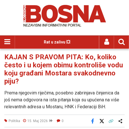
Rat u zalivu 💥
KAJAN S PRAVOM PITA: Ko, koliko
često i u kojem obimu kontroliše vodu
koju građani Mostara svakodnevno
piju?
Prema njegovim riječima, posebno zabrinjava činjenica da
još nema odgovora na ista pitanja koja su upućena na više
relevantnih adresa u Mostaru, HNK i Federaciji BiH.
Politika
15. Maj 2026
0
Facebook
X
Kopiraj link
Više