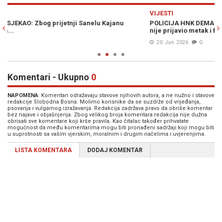
Previous
N
VIJESTI
VI
POLICIJA HNK DEMANTOVALA SANELA KAJANA: "Govori neistine,
Z
nije prijavio metak i fotografije djece"
Sa
20. Jun. 2026
0
Komentari - Ukupno
0
NAPOMENA
: Komentari odražavaju stavove njihovih autora, a ne nužno i stavove
redakcije Slobodna Bosna. Molimo korisnike da se suzdrže od vrijeđanja,
psovanja i vulgarnog izražavanja. Redakcija zadržava pravo da obriše komentar
bez najave i objašnjenja. Zbog velikog broja komentara redakcija nije dužna
obrisati sve komentare koji krše pravila. Kao čitalac također prihvatate
mogućnost da među komentarima mogu biti pronađeni sadržaji koji mogu biti
u suprotnosti sa vašim vjerskim, moralnim i drugim načelima i uvjerenjima.
LISTA KOMENTARA
DODAJ KOMENTAR