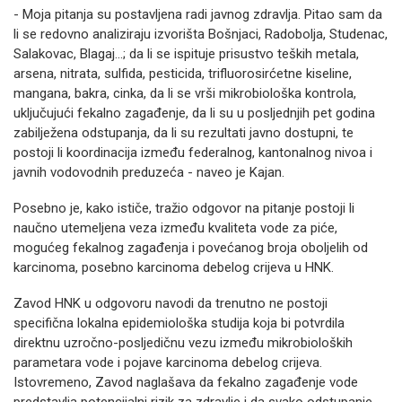
- Moja pitanja su postavljena radi javnog zdravlja. Pitao sam da
li se redovno analiziraju izvorišta Bošnjaci, Radobolja, Studenac,
Salakovac, Blagaj...; da li se ispituje prisustvo teških metala,
arsena, nitrata, sulfida, pesticida, trifluorosirćetne kiseline,
mangana, bakra, cinka, da li se vrši mikrobiološka kontrola,
uključujući fekalno zagađenje, da li su u posljednjih pet godina
zabilježena odstupanja, da li su rezultati javno dostupni, te
postoji li koordinacija između federalnog, kantonalnog nivoa i
javnih vodovodnih preduzeća - naveo je Kajan.
Posebno je, kako ističe, tražio odgovor na pitanje postoji li
naučno utemeljena veza između kvaliteta vode za piće,
mogućeg fekalnog zagađenja i povećanog broja oboljelih od
karcinoma, posebno karcinoma debelog crijeva u HNK.
Zavod HNK u odgovoru navodi da trenutno ne postoji
specifična lokalna epidemiološka studija koja bi potvrdila
direktnu uzročno-posljedičnu vezu između mikrobioloških
parametara vode i pojave karcinoma debelog crijeva.
Istovremeno, Zavod naglašava da fekalno zagađenje vode