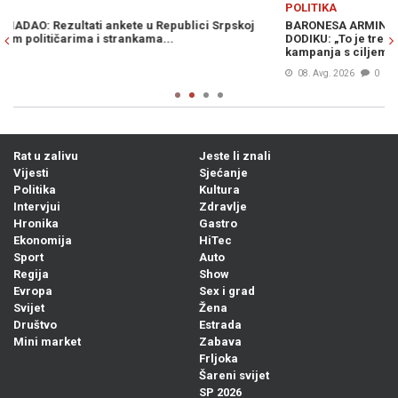
POLITIKA
P
BARONESA ARMINKA HELIĆ O UVOĐENJU NOVIH SANKCIJA
B
DODIKU: „To je trebalo odavno učiniti. Ovo je kontinuirana
P
kampanja s ciljem zastrašivanja..."
ka
08. Avg. 2026
0
Rat u zalivu
Jeste li znali
Vijesti
Sjećanje
Politika
Kultura
Intervjui
Zdravlje
Hronika
Gastro
Ekonomija
HiTec
Sport
Auto
Regija
Show
Evropa
Sex i grad
Svijet
Žena
Društvo
Estrada
Mini market
Zabava
Frljoka
Šareni svijet
SP 2026