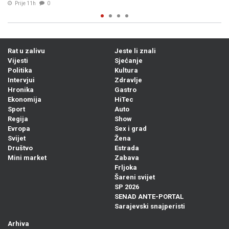
04. Avg. 2026
0
Rat u zalivu
Jeste li znali
Vijesti
Sjećanje
Politika
Kultura
Intervjui
Zdravlje
Hronika
Gastro
Ekonomija
HiTec
Sport
Auto
Regija
Show
Evropa
Sex i grad
Svijet
Žena
Društvo
Estrada
Mini market
Zabava
Frljoka
Šareni svijet
SP 2026
SENAD ANTE-PORTAL
Sarajevski snajperisti
Arhiva