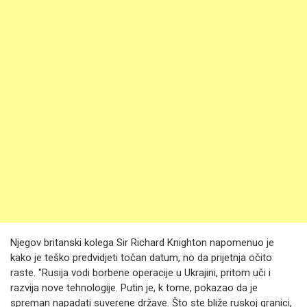
Njegov britanski kolega Sir Richard Knighton napomenuo je
kako je teško predvidjeti točan datum, no da prijetnja očito
raste. "Rusija vodi borbene operacije u Ukrajini, pritom uči i
razvija nove tehnologije. Putin je, k tome, pokazao da je
spreman napadati suverene države. Što ste bliže ruskoj granici,