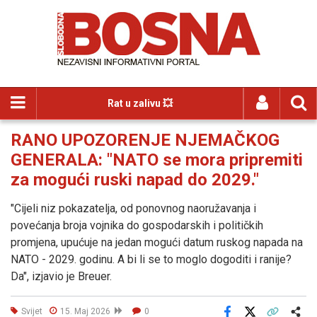
Rat u zalivu 💥
RANO UPOZORENJE NJEMAČKOG
GENERALA: "NATO se mora pripremiti
za mogući ruski napad do 2029."
"Cijeli niz pokazatelja, od ponovnog naoružavanja i
povećanja broja vojnika do gospodarskih i političkih
promjena, upućuje na jedan mogući datum ruskog napada na
NATO - 2029. godinu. A bi li se to moglo dogoditi i ranije?
Da", izjavio je Breuer.
Svijet
15. Maj 2026
0