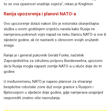
to se ova opasnost snažnije osjeća", rekao je Knighton.
Ranija upozorenja i planovi NATO-a
Ovo upozorenje dolazi nakon što je estonska obavještajna
služba u svom godišnjem izvješću navela kako Rusija ne
namjerava pokrenuti vojni napad na neku članicu NATO-a ove ili
sljedeće godine, ali će nastaviti s obnovom svojih oružanih
snaga.
Ranije je i general pukovnik Gerald Funke, načelnik
Zapovjedništva za združenu potporu Bundeswehra, upozorio
da bi Rusija mogla napasti zemlje NATO-a u iduće dvije do tri
godine.
U međuvremenu, NATO je najavio planove za stvaranje
bespilotne robotske zone duž svoje granice s Rusijom i
Bjelorusijom u sljedeće dvije godine, gdje namjerava unaprijed
rasporediti znatno više naoružanja.