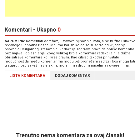
Komentari - Ukupno
0
NAPOMENA
: Komentari odražavaju stavove njihovih autora, a ne nužno i stavove
redakcije Slobodna Bosna. Molimo korisnike da se suzdrže od vrijeđanja,
psovanja i vulgarnog izražavanja. Redakcija zadržava pravo da obriše komentar
bez najave i objašnjenja. Zbog velikog broja komentara redakcija nije dužna
obrisati sve komentare koji krše pravila. Kao čitalac također prihvatate
mogućnost da među komentarima mogu biti pronađeni sadržaji koji mogu biti
u suprotnosti sa vašim vjerskim, moralnim i drugim načelima i uvjerenjima.
LISTA KOMENTARA
DODAJ KOMENTAR
Trenutno nema komentara za ovaj članak!