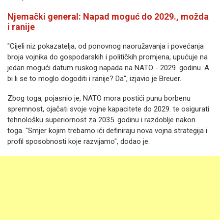
Njemački general: Napad moguć do 2029., možda
i ranije
"Cijeli niz pokazatelja, od ponovnog naoružavanja i povećanja
broja vojnika do gospodarskih i političkih promjena, upućuje na
jedan mogući datum ruskog napada na NATO - 2029. godinu. A
bi li se to moglo dogoditi i ranije? Da", izjavio je Breuer.
Zbog toga, pojasnio je, NATO mora postići punu borbenu
spremnost, ojačati svoje vojne kapacitete do 2029. te osigurati
tehnološku superiornost za 2035. godinu i razdoblje nakon
toga. "Smjer kojim trebamo ići definiraju nova vojna strategija i
profil sposobnosti koje razvijamo", dodao je.