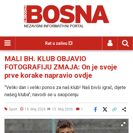
Rat u zalivu 💥
MALI BH. KLUB OBJAVIO
FOTOGRAFIJU ZMAJA: On je svoje
prve korake napravio ovdje
“Veliki dan i veliki ponos za naš klub! Naš bivši igrač, dijete
našeg kluba", navodi se u saopćenju
Sport
15. Maj 2026
15. Maj 2026
1
Facebook
X
Kopiraj link
Više