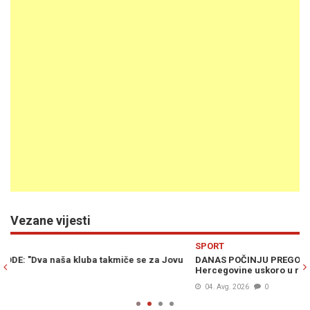
Vezane vijesti
Previous
N
SPORT
S
DANAS POČINJU PREGOVORI: Reprezentativac Bosne i
TR
Hercegovine uskoro u redovima prvaka...
Jo
04. Avg. 2026
0