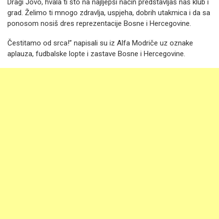
Dragi Jovo, hvala ti što na najljepši način predstavljaš naš klub i
grad. Želimo ti mnogo zdravlja, uspjeha, dobrih utakmica i da sa
ponosom nosiš dres reprezentacije Bosne i Hercegovine.
Čestitamo od srca!” napisali su iz Alfa Modriče uz oznake
aplauza, fudbalske lopte i zastave Bosne i Hercegovine.