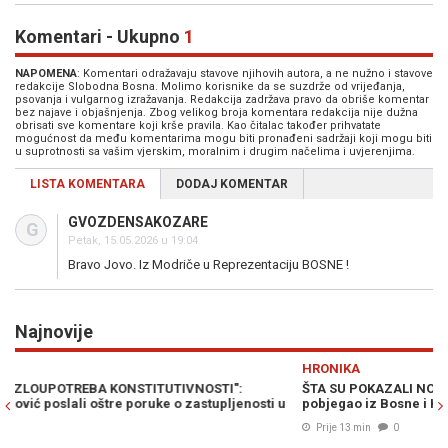
Komentari - Ukupno
1
NAPOMENA
: Komentari odražavaju stavove njihovih autora, a ne nužno i stavove
redakcije Slobodna Bosna. Molimo korisnike da se suzdrže od vrijeđanja,
psovanja i vulgarnog izražavanja. Redakcija zadržava pravo da obriše komentar
bez najave i objašnjenja. Zbog velikog broja komentara redakcija nije dužna
obrisati sve komentare koji krše pravila. Kao čitalac također prihvatate
mogućnost da među komentarima mogu biti pronađeni sadržaji koji mogu biti
u suprotnosti sa vašim vjerskim, moralnim i drugim načelima i uvjerenjima.
LISTA KOMENTARA
DODAJ KOMENTAR
GVOZDENSAKOZARE
G
Petak, 15.05.2026 u 19:04
Bravo Jovo. Iz Modriče u Reprezentaciju BOSNE !
Najnovije
Previous
N
HRONIKA
H
ŠTA SU POKAZALI NOVI OBAVJEŠTAJNI PODACI: Je li Đorđe Ždrale
J
u
pobjegao iz Bosne i Hercegovine?
pr
Prije 13 min
0