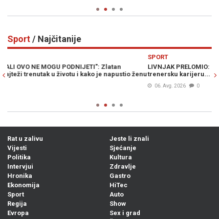
Sport
/ Najčitanije
Previous
N
SPORT
S
LIVNJAK PRELOMIO: Otkriveno gdje Zlato Dalić nastavlja
ŽE
enu
trenersku karijeru...
p
06. Avg. 2026
0
Rat u zalivu
Jeste li znali
Vijesti
Sjećanje
Politika
Kultura
Intervjui
Zdravlje
Hronika
Gastro
Ekonomija
HiTec
Sport
Auto
Regija
Show
Evropa
Sex i grad