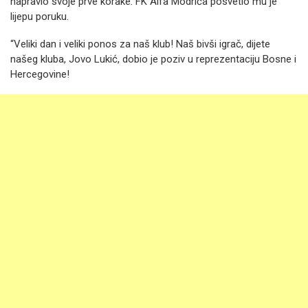
napravio svoje prve korake. FK Alfa Modriča posvetio mu je
lijepu poruku.
“Veliki dan i veliki ponos za naš klub! Naš bivši igrač, dijete
našeg kluba, Jovo Lukić, dobio je poziv u reprezentaciju Bosne i
Hercegovine!