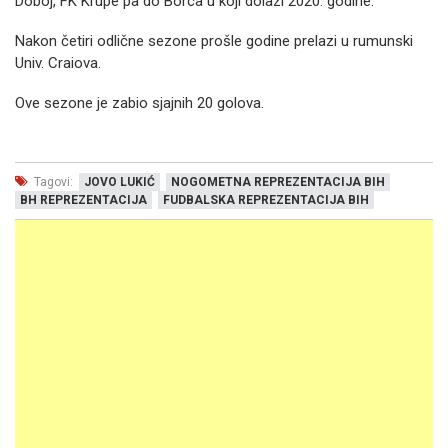
Doboj, FK Krupe pa do Borca u koji dolazi 2020. godine.
Nakon četiri odlične sezone prošle godine prelazi u rumunski
Univ. Craiova.
Ove sezone je zabio sjajnih 20 golova.
Tagovi:
JOVO LUKIĆ
NOGOMETNA REPREZENTACIJA BIH
BH REPREZENTACIJA
FUDBALSKA REPREZENTACIJA BIH