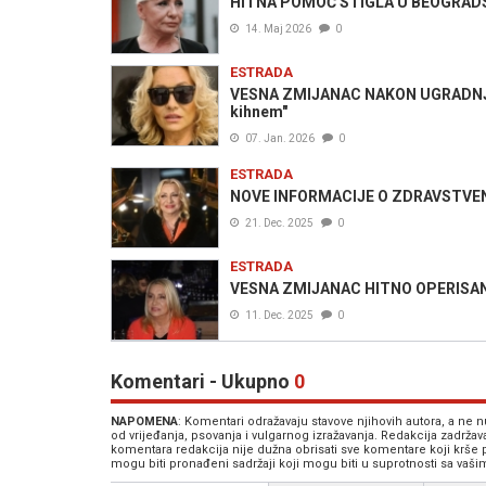
HITNA POMOĆ STIGLA U BEOGRADSKU
14. Maj 2026
0
ESTRADA
VESNA ZMIJANAC NAKON UGRADNJE 
kihnem"
07. Jan. 2026
0
ESTRADA
NOVE INFORMACIJE O ZDRAVSTVEN
21. Dec. 2025
0
ESTRADA
VESNA ZMIJANAC HITNO OPERISANA: 
11. Dec. 2025
0
Komentari - Ukupno
0
NAPOMENA
: Komentari odražavaju stavove njihovih autora, a ne
od vrijeđanja, psovanja i vulgarnog izražavanja. Redakcija zadrža
komentara redakcija nije dužna obrisati sve komentare koji krše
mogu biti pronađeni sadržaji koji mogu biti u suprotnosti sa vaš