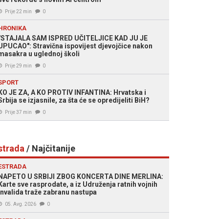
Prije 22 min
0
HRONIKA
"STAJALA SAM ISPRED UČITELJICE KAD JU JE
UPUCAO": Stravična ispovijest djevojčice nakon
masakra u uglednoj školi
Prije 29 min
0
SPORT
KO JE ZA, A KO PROTIV INFANTINA: Hrvatska i
Srbija se izjasnile, za šta će se opredijeliti BiH?
Prije 37 min
0
strada
/ Najčitanije
ESTRADA
NAPETO U SRBIJI ZBOG KONCERTA DINE MERLINA:
Karte sve rasprodate, a iz Udruženja ratnih vojnih
invalida traže zabranu nastupa
05. Avg. 2026
0