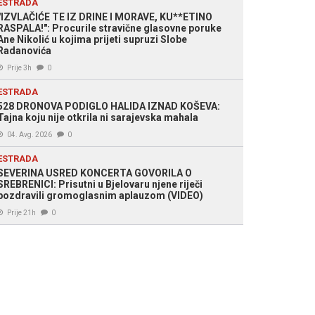
ESTRADA
"IZVLAČIĆE TE IZ DRINE I MORAVE, KU**ETINO
RASPALA!": Procurile stravične glasovne poruke
Ane Nikolić u kojima prijeti supruzi Slobe
Radanovića
Prije 3h
0
ESTRADA
528 DRONOVA PODIGLO HALIDA IZNAD KOŠEVA:
Tajna koju nije otkrila ni sarajevska mahala
04. Avg. 2026
0
ESTRADA
SEVERINA USRED KONCERTA GOVORILA O
SREBRENICI: Prisutni u Bjelovaru njene riječi
pozdravili gromoglasnim aplauzom (VIDEO)
Prije 21h
0