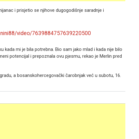
anac i prisjetio se njihove dugogodišnje saradnje i
nanini88/video/7639884757639220500
u kada mi je bila potrebna. Bio sam jako mlad i kada nije bilo
u meni potencijal i prepoznala ovu pjesmu, rekao je Merlin pred
eogradu, a bosanskohercegovački čarobnjak već u subotu, 16.