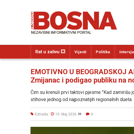
Rat u zalivu 💥
Vijesti
Politika
Intervju
EMOTIVNO U BEOGRADSKOJ AREN
Zmijanac i podigao publiku na 
Čim su krenuli prvi taktovi pjesme "Kad zamirišu jo
stihove jednog od najpoznatijih regionalnih dueta.
Estrada
15. Maj 2026
0