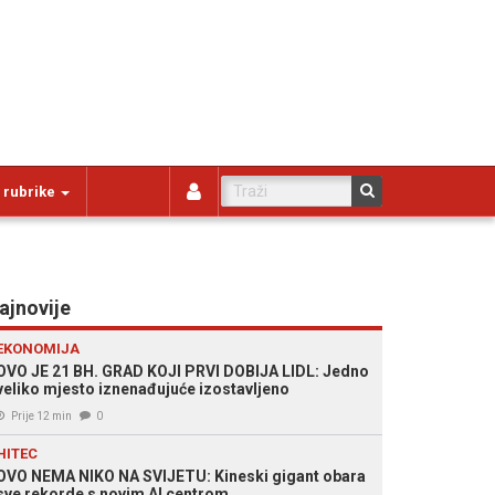
 rubrike
ajnovije
EKONOMIJA
OVO JE 21 BH. GRAD KOJI PRVI DOBIJA LIDL: Jedno
veliko mjesto iznenađujuće izostavljeno
Prije 12 min
0
HITEC
OVO NEMA NIKO NA SVIJETU: Kineski gigant obara
sve rekorde s novim AI centrom