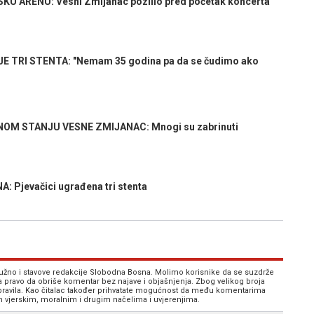
 ARENU: Vesni Zmijanac pozlilo pred početak koncerta
TRI STENTA: "Nemam 35 godina pa da se čudimo ako
OM STANJU VESNE ZMIJANAC: Mnogi su zabrinuti
Pjevačici ugrađena tri stenta
 nužno i stavove redakcije Slobodna Bosna. Molimo korisnike da se suzdrže
va pravo da obriše komentar bez najave i objašnjenja. Zbog velikog broja
 pravila. Kao čitalac također prihvatate mogućnost da među komentarima
im vjerskim, moralnim i drugim načelima i uvjerenjima.