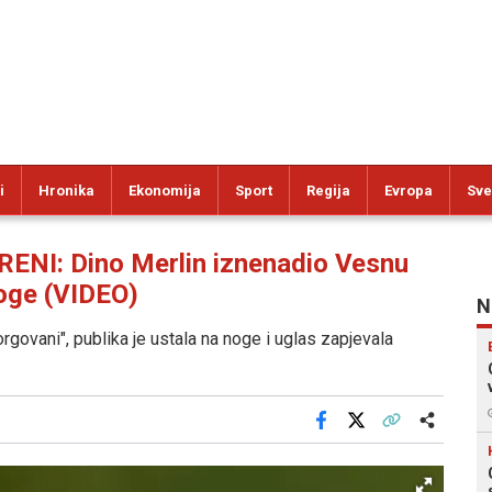
i
Hronika
Ekonomija
Sport
Regija
Evropa
Sve
I: Dino Merlin iznenadio Vesnu
noge (VIDEO)
N
rgovani", publika je ustala na noge i uglas zapjevala
Facebook
X
Kopiraj link
Više