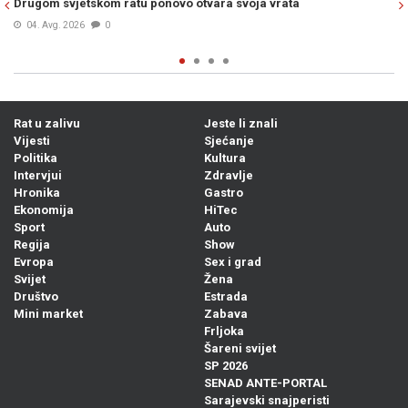
rata
iz Bosne i Hercegovine, ostao je bez automobila...
04. Avg. 2026
0
Rat u zalivu
Jeste li znali
Vijesti
Sjećanje
Politika
Kultura
Intervjui
Zdravlje
Hronika
Gastro
Ekonomija
HiTec
Sport
Auto
Regija
Show
Evropa
Sex i grad
Svijet
Žena
Društvo
Estrada
Mini market
Zabava
Frljoka
Šareni svijet
SP 2026
SENAD ANTE-PORTAL
Sarajevski snajperisti