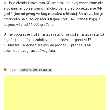
Iz Unije civilnih žrtava rata KS smatraju da ovaj vandalizam nije
slučajan, jer dolazi samo nekoliko dana pred obilježavanje 34-
godišnjice od prvog velikog masakra u historiji Sarajeva, koji je
predhodio najdužoj opsadi u trajanju od 1.425 dana u kojoj je
ubijeno više od 11.000 građana.
U ime populacije civilnih žrtava rata, Unija civilnih žrtava rata KS
najoštrije osuđuje i zahtijeva od nadležnih organa MUP-a i
Tužilaštva Kantona Sarajevo da pronađu i procesuiraju
počinioce ovog fašističkog čina.
Tagovi:
CIVILNE ŽRTVE RATA