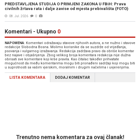
PREDSTAVLJENA STUDIJA O PRIMJENI ZAKONA U FBiH: Prava
civilnih žrtava rata i dalje zavise od mjesta prebivališta (FOTO)
08. Jul. 2026
0
Komentari - Ukupno
0
NAPOMENA
: Komentari odražavaju stavove njihovih autora, a ne nužno i stavove
redakcije Slobodna Bosna. Molimo korisnike da se suzdrže od vrijeđanja,
psovanja i vulgarnog izražavanja. Redakcija zadržava pravo da obriše komentar
bez najave i objašnjenja. Zbog velikog broja komentara redakcija nije dužna
obrisati sve komentare koji krše pravila. Kao čitalac također prihvatate
mogućnost da među komentarima mogu biti pronađeni sadržaji koji mogu biti
u suprotnosti sa vašim vjerskim, moralnim i drugim načelima i uvjerenjima.
LISTA KOMENTARA
DODAJ KOMENTAR
Trenutno nema komentara za ovaj članak!