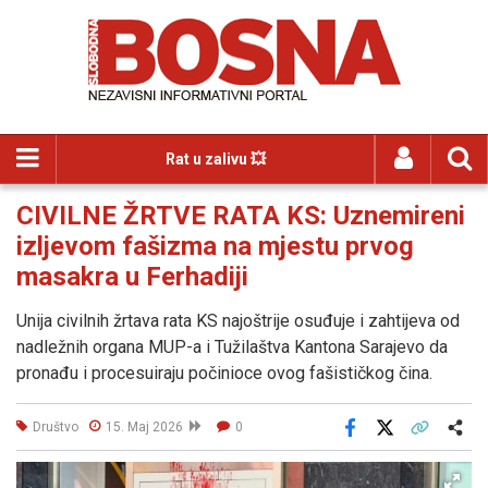
Rat u zalivu 💥
CIVILNE ŽRTVE RATA KS: Uznemireni
izljevom fašizma na mjestu prvog
masakra u Ferhadiji
Unija civilnih žrtava rata KS najoštrije osuđuje i zahtijeva od
nadležnih organa MUP-a i Tužilaštva Kantona Sarajevo da
pronađu i procesuiraju počinioce ovog fašističkog čina.
Društvo
15. Maj 2026
0
Facebook
X
Kopiraj link
Više