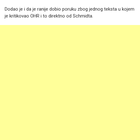
Dodao je i da je ranije dobio poruku zbog jednog teksta u kojem
je kritikovao OHR i to direktno od Schmidta.