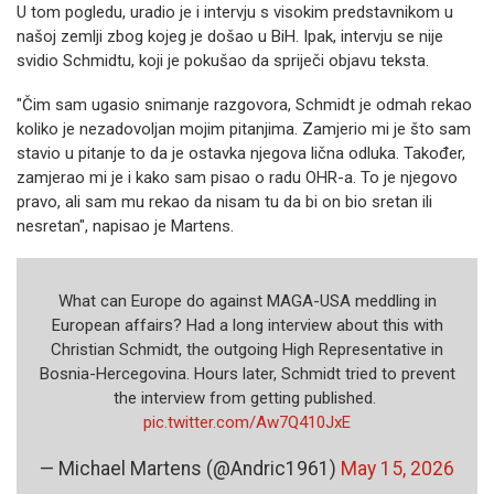
U tom pogledu, uradio je i intervju s visokim predstavnikom u
našoj zemlji zbog kojeg je došao u BiH. Ipak, intervju se nije
svidio Schmidtu, koji je pokušao da spriječi objavu teksta.
"Čim sam ugasio snimanje razgovora, Schmidt je odmah rekao
koliko je nezadovoljan mojim pitanjima. Zamjerio mi je što sam
stavio u pitanje to da je ostavka njegova lična odluka. Također,
zamjerao mi je i kako sam pisao o radu OHR-a. To je njegovo
pravo, ali sam mu rekao da nisam tu da bi on bio sretan ili
nesretan", napisao je Martens.
What can Europe do against MAGA-USA meddling in
European affairs? Had a long interview about this with
Christian Schmidt, the outgoing High Representative in
Bosnia-Hercegovina. Hours later, Schmidt tried to prevent
the interview from getting published. ️
pic.twitter.com/Aw7Q410JxE
— Michael Martens (@Andric1961)
May 15, 2026