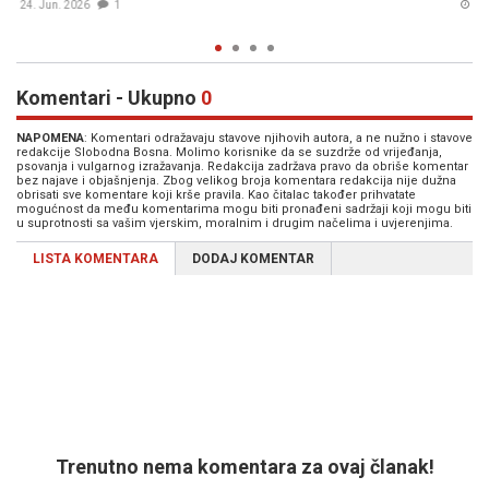
11. Jun. 2026
1
Komentari - Ukupno
0
NAPOMENA
: Komentari odražavaju stavove njihovih autora, a ne nužno i stavove
redakcije Slobodna Bosna. Molimo korisnike da se suzdrže od vrijeđanja,
psovanja i vulgarnog izražavanja. Redakcija zadržava pravo da obriše komentar
bez najave i objašnjenja. Zbog velikog broja komentara redakcija nije dužna
obrisati sve komentare koji krše pravila. Kao čitalac također prihvatate
mogućnost da među komentarima mogu biti pronađeni sadržaji koji mogu biti
u suprotnosti sa vašim vjerskim, moralnim i drugim načelima i uvjerenjima.
LISTA KOMENTARA
DODAJ KOMENTAR
Trenutno nema komentara za ovaj članak!