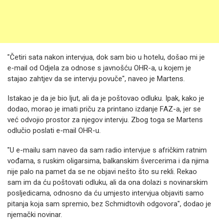
"Četiri sata nakon intervjua, dok sam bio u hotelu, došao mi je
e-mail od Odjela za odnose s javnošću OHR-a, u kojem je
stajao zahtjev da se intervju povuče", naveo je Martens.
Istakao je da je bio ljut, ali da je poštovao odluku. Ipak, kako je
dodao, morao je imati priču za printano izdanje FAZ-a, jer se
već odvojio prostor za njegov intervju. Zbog toga se Martens
odlučio poslati e-mail OHR-u.
"U e-mailu sam naveo da sam radio intervjue s afričkim ratnim
vođama, s ruskim oligarsima, balkanskim švercerima i da njima
nije palo na pamet da se ne objavi nešto što su rekli. Rekao
sam im da ću poštovati odluku, ali da ona dolazi s novinarskim
posljedicama, odnosno da ću umjesto intervjua objaviti samo
pitanja koja sam spremio, bez Schmidtovih odgovora", dodao je
njemački novinar.