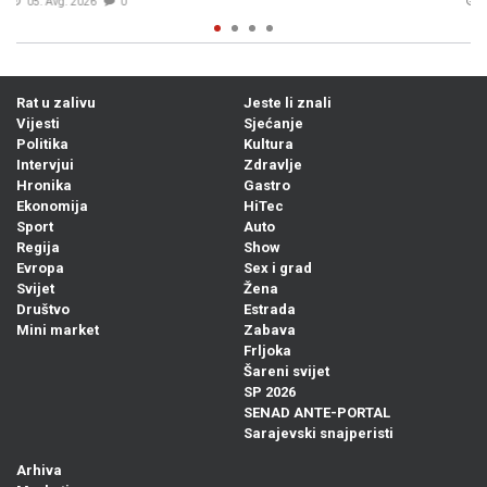
05. Avg. 2026
1
Rat u zalivu
Jeste li znali
Vijesti
Sjećanje
Politika
Kultura
Intervjui
Zdravlje
Hronika
Gastro
Ekonomija
HiTec
Sport
Auto
Regija
Show
Evropa
Sex i grad
Svijet
Žena
Društvo
Estrada
Mini market
Zabava
Frljoka
Šareni svijet
SP 2026
SENAD ANTE-PORTAL
Sarajevski snajperisti
Arhiva