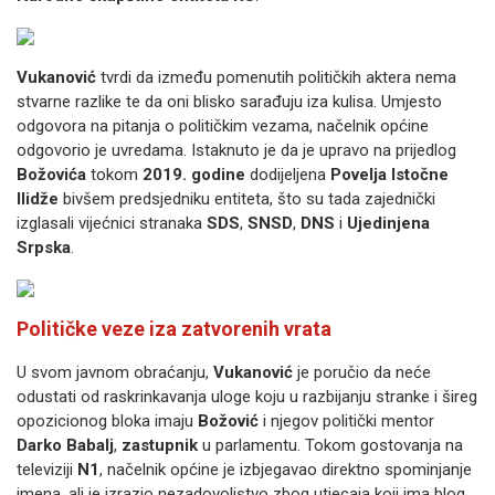
Vukanović
tvrdi da između pomenutih političkih aktera nema
stvarne razlike te da oni blisko sarađuju iza kulisa. Umjesto
odgovora na pitanja o političkim vezama, načelnik općine
odgovorio je uvredama. Istaknuto je da je upravo na prijedlog
Božovića
tokom
2019. godine
dodijeljena
Povelja Istočne
Ilidže
bivšem predsjedniku entiteta, što su tada zajednički
izglasali vijećnici stranaka
SDS
,
SNSD
,
DNS
i
Ujedinjena
Srpska
.
Političke veze iza zatvorenih vrata
U svom javnom obraćanju,
Vukanović
je poručio da neće
odustati od raskrinkavanja uloge koju u razbijanju stranke i šireg
opozicionog bloka imaju
Božović
i njegov politički mentor
Darko Babalj
,
zastupnik
u parlamentu. Tokom gostovanja na
televiziji
N1
, načelnik općine je izbjegavao direktno spominjanje
imena, ali je izrazio nezadovoljstvo zbog utjecaja koji ima blog