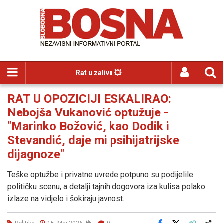
Rat u zalivu 💥
RAT U OPOZICIJI ESKALIRAO:
Nebojša Vukanović optužuje -
"Marinko Božović, kao Dodik i
Stevandić, daje mi psihijatrijske
dijagnoze"
Teške optužbe i privatne uvrede potpuno su podijelile
političku scenu, a detalji tajnih dogovora iza kulisa polako
izlaze na vidjelo i šokiraju javnost.
Politika
15. Maj 2026
0