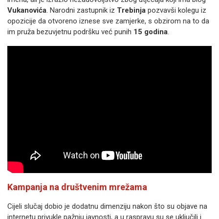
Vukanovića
. Narodni zastupnik iz
Trebinja
pozvavši kolegu iz
opozicije da otvoreno iznese sve zamjerke, s obzirom na to da
im pruža bezuvjetnu podršku već punih
15 godina
.
Kampanja na društvenim mrežama
Cijeli slučaj dobio je dodatnu dimenziju nakon što su objave na
internetu privukle pažnju javnosti, a u raspravu su se uključili i