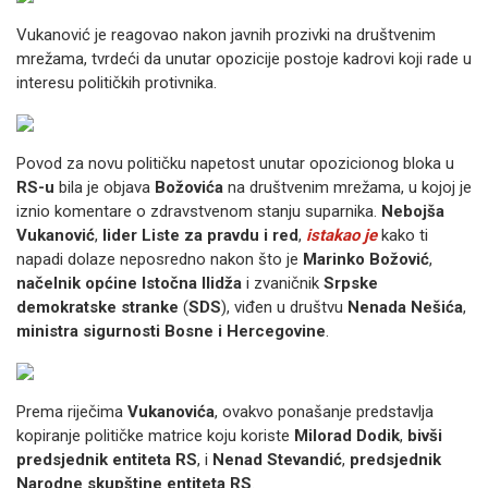
Vukanović je reagovao nakon javnih prozivki na društvenim
mrežama, tvrdeći da unutar opozicije postoje kadrovi koji rade u
interesu političkih protivnika.
Povod za novu političku napetost unutar opozicionog bloka u
RS-u
bila je objava
Božovića
na društvenim mrežama, u kojoj je
iznio komentare o zdravstvenom stanju suparnika.
Nebojša
Vukanović
,
lider
Liste za pravdu i red
,
istakao je
kako ti
napadi dolaze neposredno nakon što je
Marinko Božović
,
načelnik
općine Istočna Ilidža
i zvaničnik
Srpske
demokratske stranke
(
SDS
), viđen u društvu
Nenada Nešića
,
ministra sigurnosti Bosne i Hercegovine
.
Prema riječima
Vukanovića
, ovakvo ponašanje predstavlja
kopiranje političke matrice koju koriste
Milorad Dodik
,
bivši
predsjednik entiteta RS
, i
Nenad Stevandić
,
predsjednik
Narodne skupštine entiteta RS
.