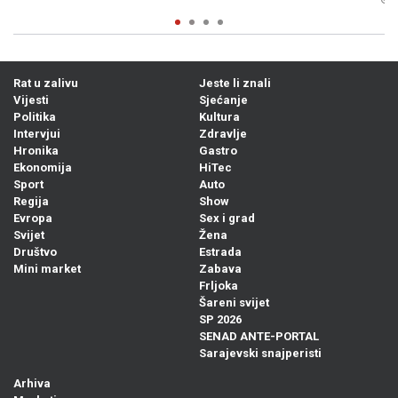
08. Avg. 2026
0
Rat u zalivu
Jeste li znali
Vijesti
Sjećanje
Politika
Kultura
Intervjui
Zdravlje
Hronika
Gastro
Ekonomija
HiTec
Sport
Auto
Regija
Show
Evropa
Sex i grad
Svijet
Žena
Društvo
Estrada
Mini market
Zabava
Frljoka
Šareni svijet
SP 2026
SENAD ANTE-PORTAL
Sarajevski snajperisti
Arhiva