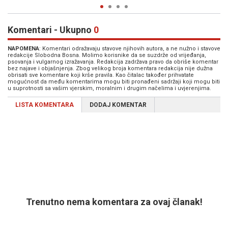
Komentari - Ukupno
0
NAPOMENA
: Komentari odražavaju stavove njihovih autora, a ne nužno i stavove
redakcije Slobodna Bosna. Molimo korisnike da se suzdrže od vrijeđanja,
psovanja i vulgarnog izražavanja. Redakcija zadržava pravo da obriše komentar
bez najave i objašnjenja. Zbog velikog broja komentara redakcija nije dužna
obrisati sve komentare koji krše pravila. Kao čitalac također prihvatate
mogućnost da među komentarima mogu biti pronađeni sadržaji koji mogu biti
u suprotnosti sa vašim vjerskim, moralnim i drugim načelima i uvjerenjima.
LISTA KOMENTARA
DODAJ KOMENTAR
Trenutno nema komentara za ovaj članak!