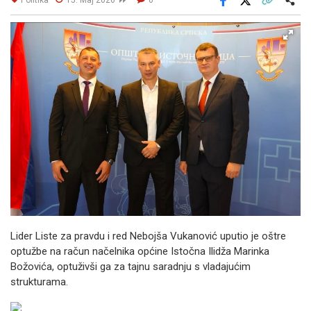
Facebook
X
Kopiraj link
Više
Lider Liste za pravdu i red Nebojša Vukanović uputio je oštre
optužbe na račun načelnika općine Istočna Ilidža Marinka
Božovića, optuživši ga za tajnu saradnju s vladajućim
strukturama.