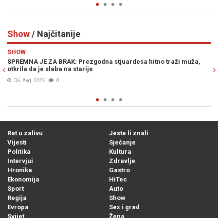
Show
/ Najčitanije
Previous
N
SHOW
aži muža,
DILETTA LEOTTA POZIRALA U LJETNOM IZDANJU: Ovo je n
granici legalnog, fanovi je zasuli komplimentima (FOTO)
06. Avg. 2026
0
Rat u zalivu
Jeste li znali
Vijesti
Sjećanje
Politika
Kultura
Intervjui
Zdravlje
Hronika
Gastro
Ekonomija
HiTec
Sport
Auto
Regija
Show
Evropa
Sex i grad
Svijet
Žena