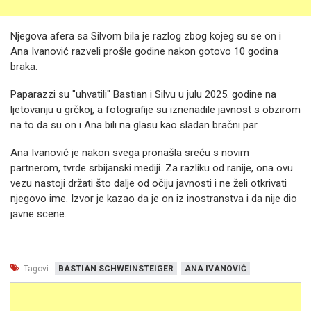
Njegova afera sa Silvom bila je razlog zbog kojeg su se on i
Ana Ivanović razveli prošle godine nakon gotovo 10 godina
braka.
Paparazzi su "uhvatili" Bastian i Silvu u julu 2025. godine na
ljetovanju u grčkoj, a fotografije su iznenadile javnost s obzirom
na to da su on i Ana bili na glasu kao sladan bračni par.
Ana Ivanović je nakon svega pronašla sreću s novim
partnerom, tvrde srbijanski mediji. Za razliku od ranije, ona ovu
vezu nastoji držati što dalje od očiju javnosti i ne želi otkrivati
njegovo ime. Izvor je kazao da je on iz inostranstva i da nije dio
javne scene.
Tagovi:
BASTIAN SCHWEINSTEIGER
ANA IVANOVIĆ