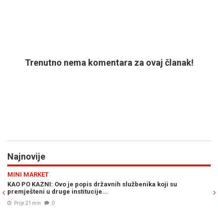
Trenutno nema komentara za ovaj članak!
Najnovije
Previous
N
SVIJET
su
AMERIKANCI ZVONE NA UZBUNU: Putin bi mogao testirati
ograničenim napadom...
Prije 34 min
0