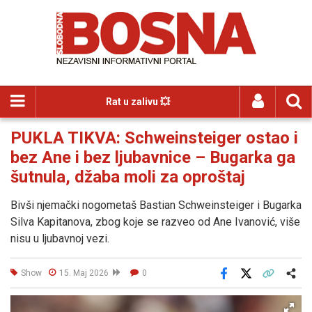
Rat u zalivu 💥
PUKLA TIKVA: Schweinsteiger ostao i
bez Ane i bez ljubavnice – Bugarka ga
šutnula, džaba moli za oproštaj
Bivši njemački nogometaš Bastian Schweinsteiger i Bugarka
Silva Kapitanova, zbog koje se razveo od Ane Ivanović, više
nisu u ljubavnoj vezi.
Show
15. Maj 2026
0
Facebook
X
Kopiraj link
Više