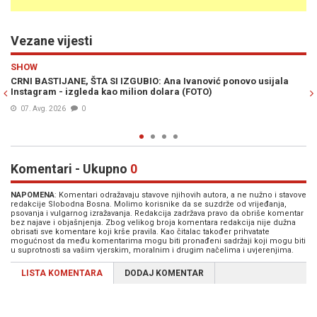
Vezane vijesti
Previous
N
SPORT
 usijala
USRED RAZVODA SA ANOM IVANOVIĆ KUPIO VILU LJUBAVNI
Bastian Schweinsteiger iskeširao milione za novi dom
06. Avg. 2026
0
Komentari - Ukupno
0
NAPOMENA
: Komentari odražavaju stavove njihovih autora, a ne nužno i stavove
redakcije Slobodna Bosna. Molimo korisnike da se suzdrže od vrijeđanja,
psovanja i vulgarnog izražavanja. Redakcija zadržava pravo da obriše komentar
bez najave i objašnjenja. Zbog velikog broja komentara redakcija nije dužna
obrisati sve komentare koji krše pravila. Kao čitalac također prihvatate
mogućnost da među komentarima mogu biti pronađeni sadržaji koji mogu biti
u suprotnosti sa vašim vjerskim, moralnim i drugim načelima i uvjerenjima.
LISTA KOMENTARA
DODAJ KOMENTAR