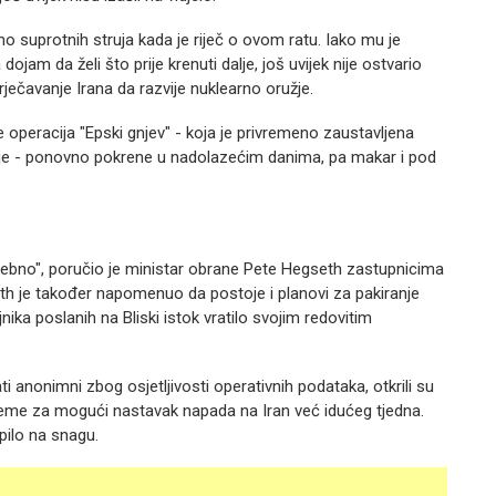
o suprotnih struja kada je riječ o ovom ratu. Iako mu je
ojam da želi što prije krenuti dalje, još uvijek nije ostvario
sprječavanje Irana da razvije nuklearno oružje.
operacija "Epski gnjev" - koja je privremeno zaustavljena
irje - ponovno pokrene u nadolazećim danima, pa makar i pod
ebno", poručio je ministar obrane Pete Hegseth zastupnicima
 je također napomenuo da postoje i planovi za pakiranje
nika poslanih na Bliski istok vratilo svojim redovitim
ati anonimni zbog osjetljivosti operativnih podataka, otkrili su
preme za mogući nastavak napada na Iran već idućeg tjedna.
pilo na snagu.