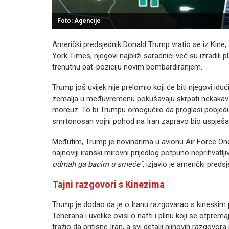
Foto: Agencije
Američki predsjednik Donald Trump vratio se iz Kine,
York Times, njegovi najbliži saradnici već su izradil
trenutnu pat-poziciju novim bombardiranjem.
Trump još uvijek nije prelomio koji će biti njegovi iduć
zemalja u međuvremenu pokušavaju skrpati nekakav 
moreuz. To bi Trumpu omogućilo da proglasi pobjedu i
smrtonosan vojni pohod na Iran zapravo bio uspješa
Međutim, Trump je novinarima u avionu Air Force One
najnoviji iranski mirovni prijedlog potpuno neprihvatljiv
odmah ga bacim u smeće"
, izjavio je američki predsj
Tajni razgovori s Kinezima
Trump je dodao da je o Iranu razgovarao s kineskim p
Teherana i uvelike ovisi o nafti i plinu koji se otpr
tražio da pritisne Iran, a svi detalji njihovih razgovora 