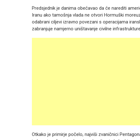
Predsjednik je danima obećavao da će narediti američ
Iranu ako tamošnja vlada ne otvori Hormuški moreuz z
odabrani ciljevi izravno povezani s operacijama iran
zabranjuje namjerno uništavanje civilne infrastrukture
Otkako je primirje počelo, najviši zvaničnici Pentagon