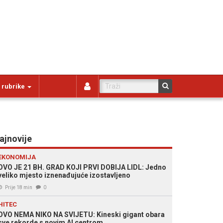
 rubrike
ajnovije
EKONOMIJA
OVO JE 21 BH. GRAD KOJI PRVI DOBIJA LIDL: Jedno
veliko mjesto iznenađujuće izostavljeno
Prije 18 min
0
HITEC
OVO NEMA NIKO NA SVIJETU: Kineski gigant obara
sve rekorde s novim AI centrom