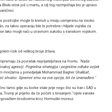
Bliski istok još u martu, a cilj tog razmještaja bio je upravo
aničnici.
ne postrojbe mogle bi krenuti u misiju usmjerenu na visoko
 za takvu operaciju bile bi potrebne i hiljade vojnika za
 bi se lako mogli naći u izravnom sukobu s iranskom vojskom.
olem rizik od velikog broja žrtava.
pripremaju za povratak neprijateljstava na frontu.
"Naše
akoj agresiji. Pogrešna strategija i pogrešne odluke uvijek
nim mrežama u ponedjeljak Mohammad Bagher Ghalibaf,
o već shvatio. Spremni smo na sve opcije, bit će iznenađeni."
čno tamo gdje su borbe stale prije nego što su Iran i SAD u
ra, Trump je prijetio da će početi s brisanjem "cijele iranske
z trgovačkim brodovima kroz Hormuški moreuz.