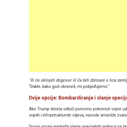
"Ili će sklopiti dogovor ili će biti zbrisani s lica zemlj
"Dakle, kako god okreneš, mi pobjeđujemo."
Dvije opcije: Bombardiranje i slanje speci
Ako Trump doista odluči ponovno pokrenuti vojne udar
vojnih i infrastrukturnih ciljeva, navode američki zvani
Druga opcija predviđa slanje specijalnih jedinica na 