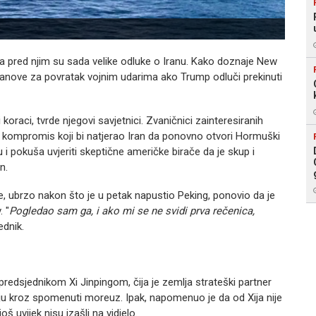
 a pred njim su sada velike odluke o Iranu. Kako doznaje New
i planove za povratak vojnim udarima ako Trump odluči prekinuti
i koraci, tvrde njegovi savjetnici. Zvaničnici zainteresiranih
kompromis koji bi natjerao Iran da ponovno otvori Hormuški
 pokuša uvjeriti skeptične američke birače da je skup i
n.
, ubrzo nakon što je u petak napustio Peking, ponovio da je
. "
Pogledao sam ga, i ako mi se ne svidi prva rečenica,
ednik.
redsjednikom Xi Jinpingom, čija je zemlja strateški partner
emaju kroz spomenuti moreuz. Ipak, napomenuo je da od Xija nije
još uvijek nisu izašli na vidjelo.