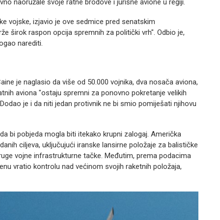
 naoružale svoje ratne brodove i jurišne avione u regiji.
e vojske, izjavio je ove sedmice pred senatskim
e širok raspon opcija spremnih za politički vrh". Odbio je,
ogao narediti.
ine je naglasio da više od 50.000 vojnika, dva nosača aviona,
atnih aviona "ostaju spremni za ponovno pokretanje velikih
Dodao je i da niti jedan protivnik ne bi smio pomiješati njihovu
 da bi pobjeda mogla biti itekako krupni zalogaj. Američka
nih ciljeva, uključujući iranske lansirne položaje za balističke
i druge vojne infrastrukturne tačke. Međutim, prema podacima
enu vratio kontrolu nad većinom svojih raketnih položaja,