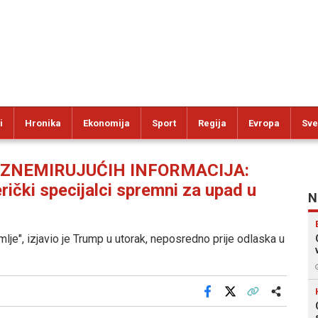
i
Hronika
Ekonomija
Sport
Regija
Evropa
Sve
UZNEMIRUJUĆIH INFORMACIJA:
rički specijalci spremni za upad u
N
zemlje", izjavio je Trump u utorak, neposredno prije odlaska u
Facebook
X
Kopiraj link
Više