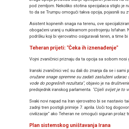
pod zemljom. Nekoliko stotina specijalaca stiglo je na 
to da se Trumpu omogući takva opcija, pojasnili su zv
Asistent kopnenih snaga na terenu, ove specijalizira
obogaćeni uranij u nuklearnom postrojenju Isfahan. No,
podršku koji bi vjerovatno osiguravali teren, a time
Teheran prijeti: "Čeka ih iznenađenje"
Vojni zvaničnici priznaju da ta opcija sa sobom nosi g
Iranski zvaničnici već su dali do znanja da se i sami 
oružane snage spremne su zadati zasluženi udarac sv
vode do pogrešnih rezultata",
objavio je na društve
predsjednik iranskog parlamenta.
"Cijeli svijet je t
Svaki novi napad na Iran vjerovatno bi se nastavio ta
zadnji tren postigli primirje 7. aprila. Uoči tog dogovo
civilizacije" ako Teheran ne omogući siguran prola
Plan sistemskog uništavanja Irana