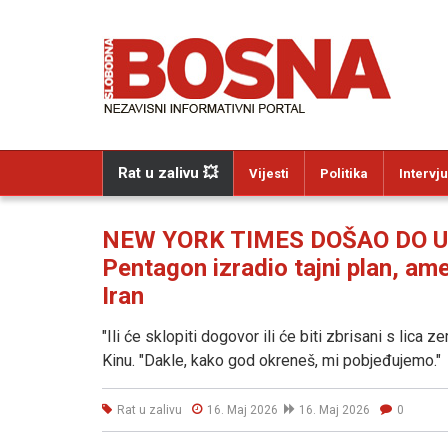
Rat u zalivu 💥
Vijesti
Politika
Intervju
NEW YORK TIMES DOŠAO DO 
Pentagon izradio tajni plan, ame
Iran
"Ili će sklopiti dogovor ili će biti zbrisani s lica 
Kinu. "Dakle, kako god okreneš, mi pobjeđujemo."
Rat u zalivu
16. Maj 2026
16. Maj 2026
0