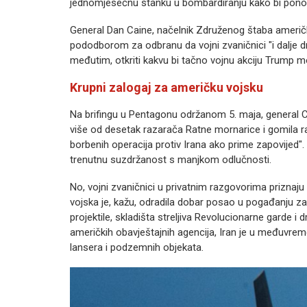
jednomjesečnu stanku u bombardiranju kako bi ponovno
General Dan Caine, načelnik Združenog štaba američk
pododborom za odbranu da vojni zvaničnici "i dalje drž
međutim, otkriti kakvu bi tačno vojnu akciju Trump m
Krupni zalogaj za američku vojsku
Na brifingu u Pentagonu održanom 5. maja, general Ca
više od desetak razarača Ratne mornarice i gomila r
borbenih operacija protiv Irana ako prime zapovijed". 
trenutnu suzdržanost s manjkom odlučnosti.
No, vojni zvaničnici u privatnim razgovorima priznaju
vojska je, kažu, odradila dobar posao u pogađanju zada
projektile, skladišta streljiva Revolucionarne garde 
američkih obavještajnih agencija, Iran je u međuvrem
lansera i podzemnih objekata.