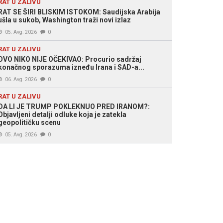
RAT U ZALIVU
RAT SE ŠIRI BLISKIM ISTOKOM: Saudijska Arabija
ušla u sukob, Washington traži novi izlaz
05. Avg. 2026
0
RAT U ZALIVU
OVO NIKO NIJE OČEKIVAO: Procurio sadržaj
konačnog sporazuma izneđu Irana i SAD-a...
06. Avg. 2026
0
RAT U ZALIVU
DA LI JE TRUMP POKLEKNUO PRED IRANOM?:
Objavljeni detalji odluke koja je zatekla
geopolitičku scenu
05. Avg. 2026
0