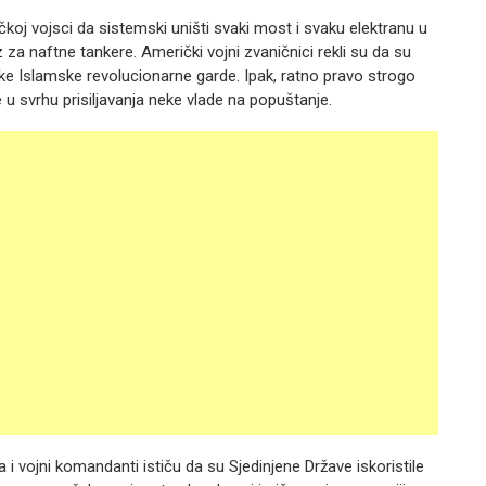
koj vojsci da sistemski uništi svaki most i svaku elektranu u
a naftne tankere. Američki vojni zvaničnici rekli su da su
ske Islamske revolucionarne garde. Ipak, ratno pravo strogo
 u svrhu prisiljavanja neke vlade na popuštanje.
a i vojni komandanti ističu da su Sjedinjene Države iskoristile