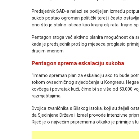
Predsjednik SAD-a nalazi se podijeljen između potpun
sukob postao ogroman politički teret i često ostavlja d
ono što je stalno isticao kao krajnji cilj rata: trajno 
Pentagon stoga već aktivno planira mogućnost da se 
kada je predsjednik prošlog mjeseca proglasio prim
drugim imenom.
Pentagon sprema eskalaciju sukoba
"Imamo spreman plan za eskalaciju ako to bude potr
tokom ovsedmičnog svjedočenja u Kongresu. Hegseth
kovčega i povratak kući, čime bi se više od 50.000 voj
razmještajima.
Dvojica zvaničnika s Bliskog istoka, koji su željeli ost
da Sjedinjene Države i Izrael provode intenzivne pri
Riječ je o najvećim pripremama otkako je primirje stu