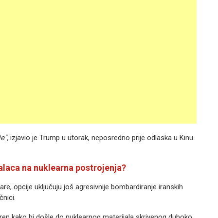
e",
izjavio je Trump u utorak, neposredno prije odlaska u Kinu.
jalaca na nuklearna postrojenja?
e, opcije uključuju još agresivnije bombardiranje iranskih
čnici.
teren kako bi došle do nuklearnog materijala skrivenog duboko