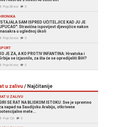
Prije 28 min
0
HRONIKA
"STAJALA SAM ISPRED UČITELJICE KAD JU JE
UPUCAO": Stravična ispovijest djevojčice nakon
masakra u uglednoj školi
Prije 36 min
0
SPORT
KO JE ZA, A KO PROTIV INFANTINA: Hrvatska i
Srbija se izjasnile, za šta će se opredijeliti BiH?
Prije 44 min
0
at u zalivu
/ Najčitanije
RAT U ZALIVU
ŠIRI SE RAT NA BLISKOM ISTOKU: Sve je spremno
za napad na Saudijsku Arabiju, otkrivene
potencijalne mete...
Prije 12h
0