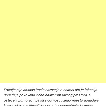
Policija nije dosada imala saznanja o snimci niti je lokacija
događaja pokrivena video nadzorom javnog prostora, a
oštećeni pomorac nije sa sigurnošću znao mjesto događaja.
Nakon ukazane liječničke pomoći i podnošenja kaznene