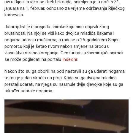
rivi u Rijeci, a iako se dijeli tek sada, snimljena je u noći s 31.
januara na 1. februar, odnosno za vrijeme održavanja Riječkog
karnevala.
Jutarnji list je u posjedu snimke koju nisu objavili zbog
brutalnosti. Na njoj se vidi kako dvojica mladića šakama i
nogama udaraju muškarca, a radi se o 25-godišnjem Sirijcu,
pomorcu koji je šetao rivom nakon smjene na brodu u
vlasništvu strane kompanije. Cenzurirani uznemirujući snimak
se može pogledati na portalu
Index.hr
.
Nakon što su ga oborili na pod nastavili su ga udarati nogama
te mu je jedan skočio na prsa. Kada su ga dvojica mladića
prestali udarati, na njega su nasrnule dvije djevojke koje su ga
također udarale nogama.