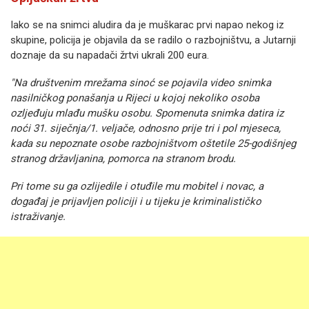
Iako se na snimci aludira da je muškarac prvi napao nekog iz
skupine, policija je objavila da se radilo o razbojništvu, a Jutarnji
doznaje da su napadači žrtvi ukrali 200 eura.
"Na društvenim mrežama sinoć se pojavila video snimka
nasilničkog ponašanja u Rijeci u kojoj nekoliko osoba
ozljeđuju mlađu mušku osobu. Spomenuta snimka datira iz
noći 31. siječnja/1. veljače, odnosno prije tri i pol mjeseca,
kada su nepoznate osobe razbojništvom oštetile 25-godišnjeg
stranog državljanina, pomorca na stranom brodu.
Pri tome su ga ozlijedile i otuđile mu mobitel i novac, a
događaj je prijavljen policiji i u tijeku je kriminalističko
istraživanje.