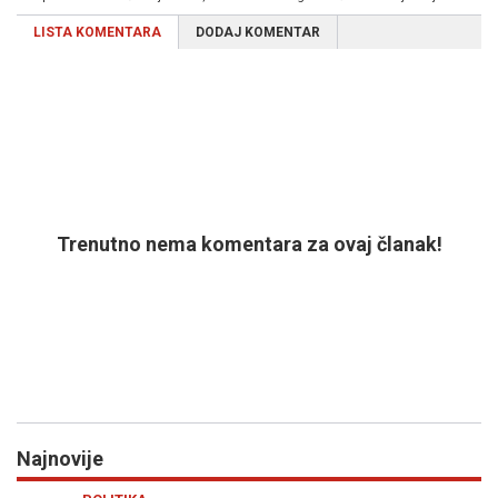
LISTA KOMENTARA
DODAJ KOMENTAR
Trenutno nema komentara za ovaj članak!
Najnovije
Previous
N