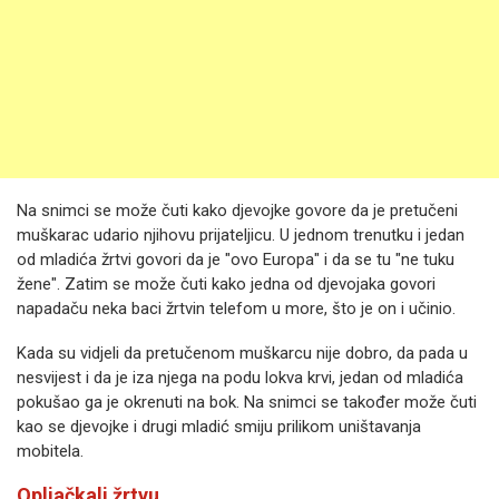
Na snimci se može čuti kako djevojke govore da je pretučeni
muškarac udario njihovu prijateljicu. U jednom trenutku i jedan
od mladića žrtvi govori da je "ovo Europa" i da se tu "ne tuku
žene". Zatim se može čuti kako jedna od djevojaka govori
napadaču neka baci žrtvin telefom u more, što je on i učinio.
Kada su vidjeli da pretučenom muškarcu nije dobro, da pada u
nesvijest i da je iza njega na podu lokva krvi, jedan od mladića
pokušao ga je okrenuti na bok. Na snimci se također može čuti
kao se djevojke i drugi mladić smiju prilikom uništavanja
mobitela.
Opljačkali žrtvu