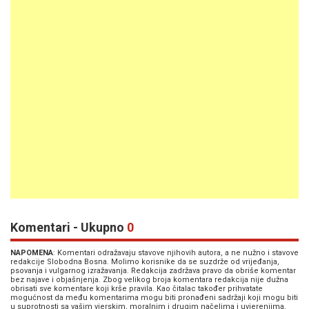
Komentari - Ukupno
0
NAPOMENA
: Komentari odražavaju stavove njihovih autora, a ne nužno i stavove
redakcije Slobodna Bosna. Molimo korisnike da se suzdrže od vrijeđanja,
psovanja i vulgarnog izražavanja. Redakcija zadržava pravo da obriše komentar
bez najave i objašnjenja. Zbog velikog broja komentara redakcija nije dužna
obrisati sve komentare koji krše pravila. Kao čitalac također prihvatate
mogućnost da među komentarima mogu biti pronađeni sadržaji koji mogu biti
u suprotnosti sa vašim vjerskim, moralnim i drugim načelima i uvjerenjima.