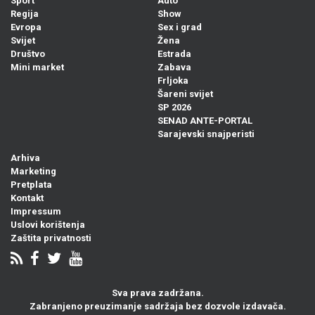
Sport
Auto
Regija
Show
Evropa
Sex i grad
Svijet
Žena
Društvo
Estrada
Mini market
Zabava
Frljoka
Šareni svijet
SP 2026
SENAD ANTE-PORTAL
Sarajevski snajperisti
Arhiva
Marketing
Pretplata
Kontakt
Impressum
Uslovi korištenja
Zaštita privatnosti
Sva prava zadržana.
Zabranjeno preuzimanje sadržaja bez dozvole izdavača.