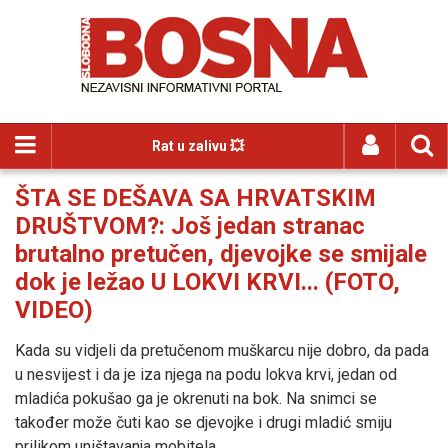
Rat u zalivu 💥
ŠTA SE DEŠAVA SA HRVATSKIM
DRUŠTVOM?: Još jedan stranac
brutalno pretučen, djevojke se smijale
dok je ležao U LOKVI KRVI... (FOTO,
VIDEO)
Kada su vidjeli da pretučenom muškarcu nije dobro, da pada
u nesvijest i da je iza njega na podu lokva krvi, jedan od
mladića pokušao ga je okrenuti na bok. Na snimci se
također može čuti kao se djevojke i drugi mladić smiju
prilikom uništavanja mobitela.