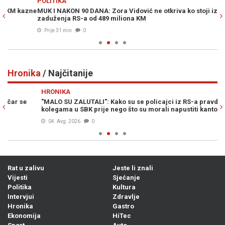
POLITIKA
VI
ne
MUK I NAKON 90 DANA: Zora Vidović ne otkriva ko stoji iza
NO
zaduženja RS-a od 489 miliona KM
ra
Prije 31 min
0
Hronika
/ Najčitanije
Previous
N
HRONIKA
H
"MALO SU ZALUTALI": Kako su se policajci iz RS-a pravdali
SM
kolegama u SBK prije nego što su morali napustiti kanton
sl
04. Avg. 2026
0
Rat u zalivu
Jeste li znali
Vijesti
Sjećanje
Politika
Kultura
Intervjui
Zdravlje
Hronika
Gastro
Ekonomija
HiTec