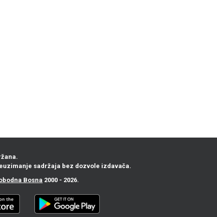
ržana.
euzimanje sadržaja bez dozvole izdavača.
obodna Bosna
2000 - 2026.