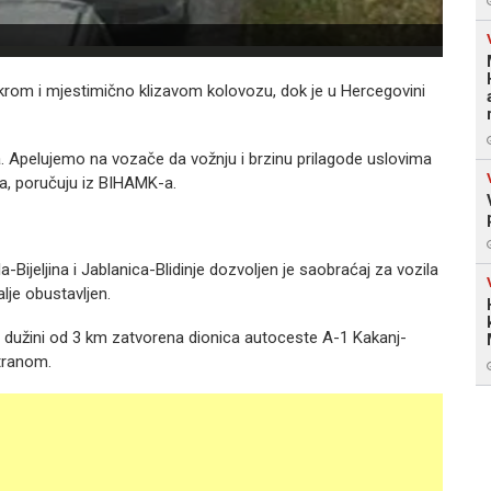
rom i mjestimično klizavom kolovozu, dok je u Hercegovini
 Apelujemo na vozače da vožnju i brzinu prilagode uslovima
nja, poručuju iz BIHAMK-a.
Bijeljina i Jablanica-Blidinje dozvoljen je saobraćaj za vozila
alje obustavljen.
u dužini od 3 km zatvorena dionica autoceste A-1 Kakanj-
tranom.