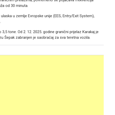
 graničnim prelazima, povremeno se pojačava frekvencija
uža od 30 minuta.
 ulaska u zemlje Evropske unije (EES, Entry/Exit System),
.
 3,5 tone. Od 2. 12. 2025. godine granični prijelaz Karakaj je
zu Šepak zabranjen je saobraćaj za sva teretna vozila.