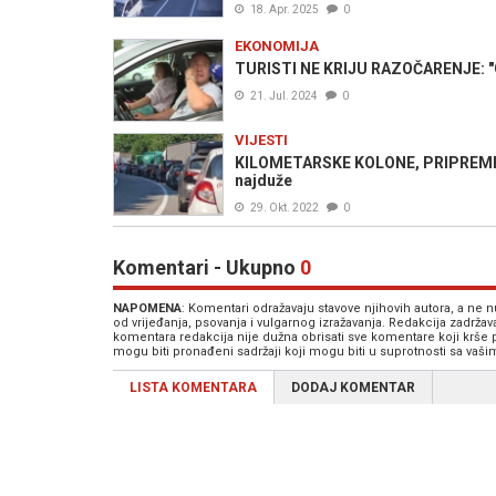
18. Apr. 2025
0
EKONOMIJA
TURISTI NE KRIJU RAZOČARENJE: "Ov
21. Jul. 2024
0
VIJESTI
KILOMETARSKE KOLONE, PRIPREMITE Ž
najduže
29. Okt. 2022
0
Komentari - Ukupno
0
NAPOMENA
: Komentari odražavaju stavove njihovih autora, a ne
od vrijeđanja, psovanja i vulgarnog izražavanja. Redakcija zadrža
komentara redakcija nije dužna obrisati sve komentare koji krše
mogu biti pronađeni sadržaji koji mogu biti u suprotnosti sa vaš
LISTA KOMENTARA
DODAJ KOMENTAR