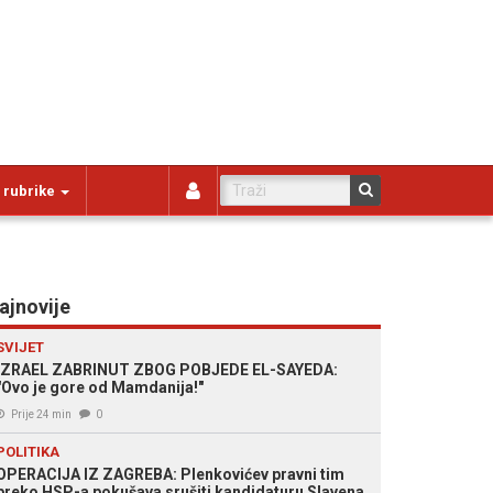
 rubrike
ajnovije
SVIJET
IZRAEL ZABRINUT ZBOG POBJEDE EL-SAYEDA:
"Ovo je gore od Mamdanija!"
Prije 24 min
0
POLITIKA
OPERACIJA IZ ZAGREBA: Plenkovićev pravni tim
preko HSP-a pokušava srušiti kandidaturu Slavena