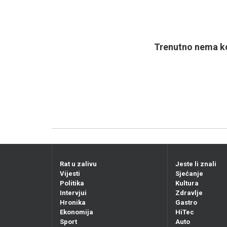
Trenutno nema ko
Rat u zalivu
Jeste li znali
Vijesti
Sjećanje
Politika
Kultura
Intervjui
Zdravlje
Hronika
Gastro
Ekonomija
HiTec
Sport
Auto