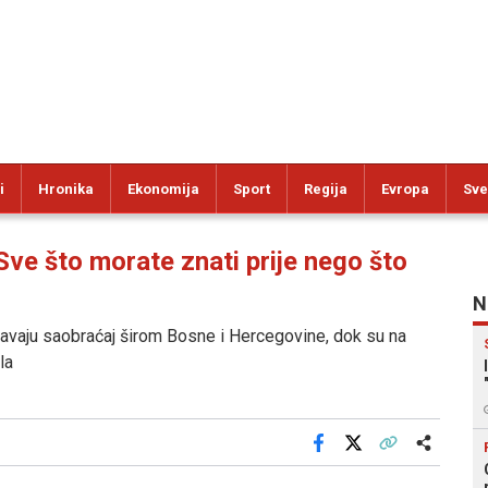
i
Hronika
Ekonomija
Sport
Regija
Evropa
Sve
e što morate znati prije nego što
N
ežavaju saobraćaj širom Bosne i Hercegovine, dok su na
la
Facebook
X
Kopiraj link
Više