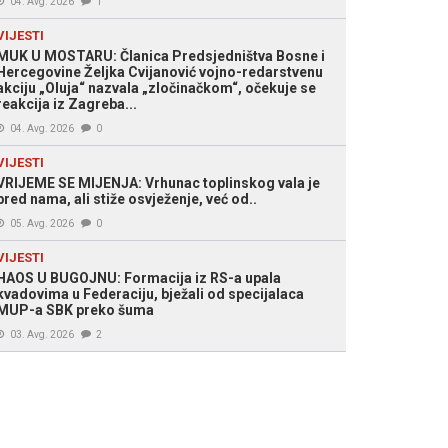
04. Avg. 2026
1
VIJESTI
MUK U MOSTARU: Članica Predsjedništva Bosne i
Hercegovine Željka Cvijanović vojno-redarstvenu
akciju „Oluja“ nazvala „zločinačkom“, očekuje se
reakcija iz Zagreba...
04. Avg. 2026
0
VIJESTI
VRIJEME SE MIJENJA: Vrhunac toplinskog vala je
pred nama, ali stiže osvježenje, već od..
05. Avg. 2026
0
VIJESTI
HAOS U BUGOJNU: Formacija iz RS-a upala
kvadovima u Federaciju, bježali od specijalaca
MUP-a SBK preko šuma
03. Avg. 2026
2