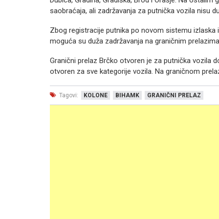
Dubica, Gradina, Gradiška, Brod i Orašje. Na ostalim
saobraćaja, ali zadržavanja za putnička vozila nisu d
Zbog registracije putnika po novom sistemu izlaska i
moguća su duža zadržavanja na graničnim prelazima
Granični prelaz Brčko otvoren je za putnička vozila do
otvoren za sve kategorije vozila. Na graničnom prela
Tagovi:
KOLONE
BIHAMK
GRANIČNI PRELAZ