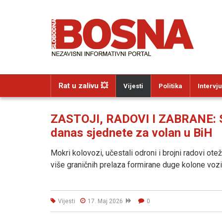
Rat u zalivu 💥
Vijesti
Politika
Intervju
ZASTOJI, RADOVI I ZABRANE: Sv
danas sjednete za volan u BiH
Mokri kolovozi, učestali odroni i brojni radovi ot
više graničnih prelaza formirane duge kolone vozi
Vijesti
17. Maj 2026
0