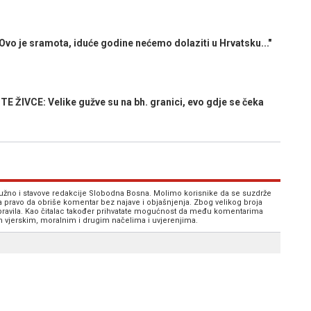
o je sramota, iduće godine nećemo dolaziti u Hrvatsku..."
IVCE: Velike gužve su na bh. granici, evo gdje se čeka
 nužno i stavove redakcije Slobodna Bosna. Molimo korisnike da se suzdrže
va pravo da obriše komentar bez najave i objašnjenja. Zbog velikog broja
 pravila. Kao čitalac također prihvatate mogućnost da među komentarima
im vjerskim, moralnim i drugim načelima i uvjerenjima.