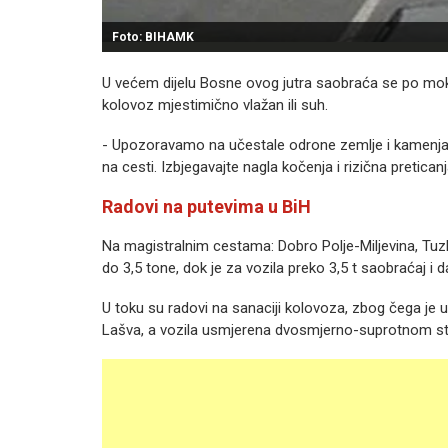
Foto: BIHAMK
U većem dijelu Bosne ovog jutra saobraća se po mok
kolovoz mjestimično vlažan ili suh.
- Upozoravamo na učestale odrone zemlje i kamenja.
na cesti. Izbjegavajte nagla kočenja i rizična pretica
Radovi na putevima u BiH
Na magistralnim cestama: Dobro Polje-Miljevina, Tuzla-
do 3,5 tone, dok je za vozila preko 3,5 t saobraćaj i d
U toku su radovi na sanaciji kolovoza, zbog čega je 
Lašva, a vozila usmjerena dvosmjerno-suprotnom s