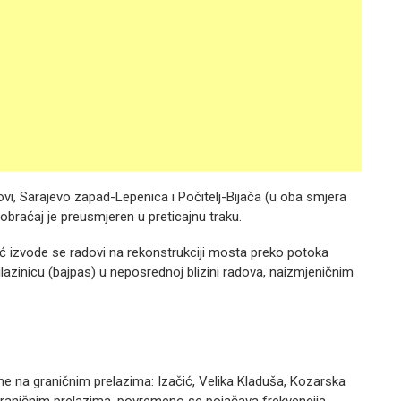
vi, Sarajevo zapad-Lepenica i Počitelj-Bijača (u oba smjera
braćaj je preusmjeren u preticajnu traku.
ać izvode se radovi na rekonstrukciji mosta preko potoka
lazinicu (bajpas) u neposrednoj blizini radova, naizmjeničnim
ne na graničnim prelazima: Izačić, Velika Kladuša, Kozarska