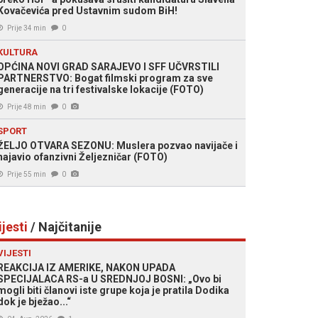
Kovačevića pred Ustavnim sudom BiH!
Prije 34 min
0
KULTURA
OPĆINA NOVI GRAD SARAJEVO I SFF UČVRSTILI
PARTNERSTVO: Bogat filmski program za sve
generacije na tri festivalske lokacije (FOTO)
Prije 48 min
0
SPORT
ŽELJO OTVARA SEZONU: Muslera pozvao navijače i
najavio ofanzivni Željezničar (FOTO)
Prije 55 min
0
ijesti
/ Najčitanije
VIJESTI
REAKCIJA IZ AMERIKE, NAKON UPADA
SPECIJALACA RS-a U SREDNJOJ BOSNI: „Ovo bi
mogli biti članovi iste grupe koja je pratila Dodika
dok je bježao...“