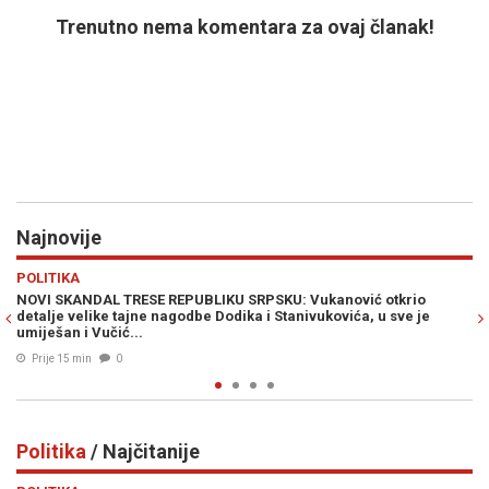
Trenutno nema komentara za ovaj članak!
Najnovije
Previous
N
SPORT
 otkrio
O NJEMU BRUJI ITALIJA: Juventus i Inter igraju veliki der
 u sve je
na Kerimu Alajbegoviću...
Prije 28 min
0
Politika
/ Najčitanije
Previous
N