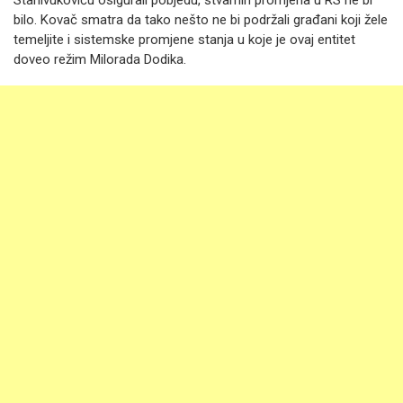
Stanivukoviću osigurali pobjedu, stvarnih promjena u RS ne bi
bilo. Kovač smatra da tako nešto ne bi podržali građani koji žele
temeljite i sistemske promjene stanja u koje je ovaj entitet
doveo režim Milorada Dodika.