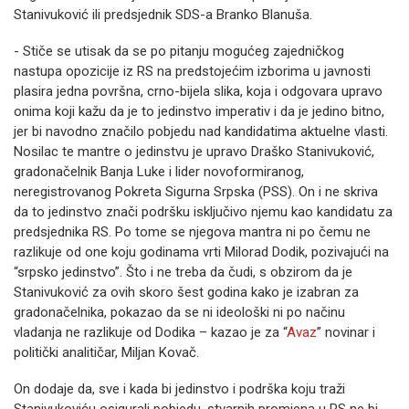
Stanivuković ili predsjednik SDS-a Branko Blanuša.
- Stiče se utisak da se po pitanju mogućeg zajedničkog
nastupa opozicije iz RS na predstojećim izborima u javnosti
plasira jedna površna, crno-bijela slika, koja i odgovara upravo
onima koji kažu da je to jedinstvo imperativ i da je jedino bitno,
jer bi navodno značilo pobjedu nad kandidatima aktuelne vlasti.
Nosilac te mantre o jedinstvu je upravo Draško Stanivuković,
gradonačelnik Banja Luke i lider novoformiranog,
neregistrovanog Pokreta Sigurna Srpska (PSS). On i ne skriva
da to jedinstvo znači podršku isključivo njemu kao kandidatu za
predsjednika RS. Po tome se njegova mantra ni po čemu ne
razlikuje od one koju godinama vrti Milorad Dodik, pozivajući na
“srpsko jedinstvo”. Što i ne treba da čudi, s obzirom da je
Stanivuković za ovih skoro šest godina kako je izabran za
gradonačelnika, pokazao da se ni ideološki ni po načinu
vladanja ne razlikuje od Dodika – kazao je za “
Avaz
” novinar i
politički analitičar, Miljan Kovač.
On dodaje da, sve i kada bi jedinstvo i podrška koju traži