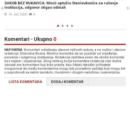
šenje
DODIK ISMIJAVA STANIVUKOVIĆA, OBJAVIO SLIKU UZ OPIS: "Ba
je porastao bicikl!“ (FOTO)
16. Apr. 2026
0
Komentari - Ukupno
0
NAPOMENA
: Komentari odražavaju stavove njihovih autora, a ne nužno i stavove
redakcije Slobodna Bosna. Molimo korisnike da se suzdrže od vrijeđanja,
psovanja i vulgarnog izražavanja. Redakcija zadržava pravo da obriše komentar
bez najave i objašnjenja. Zbog velikog broja komentara redakcija nije dužna
obrisati sve komentare koji krše pravila. Kao čitalac također prihvatate
mogućnost da među komentarima mogu biti pronađeni sadržaji koji mogu biti
u suprotnosti sa vašim vjerskim, moralnim i drugim načelima i uvjerenjima.
LISTA KOMENTARA
DODAJ KOMENTAR