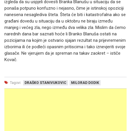
izgleda da su uspjeli dovesti Branka Blanušu u situaciju da se
ponaša potpuno konfuzno i nejasno, čime je istinskoj opoziciji
nanesena nesaglediva šteta. Šteta će biti i katastrofalna ako se
građani dovedu u situaciju da u oktobru ne biraju između
manjeg i većeg zla, nego između dva velika zla. Mislim da ćemo
narednih dana bar saznati hoće li Branko Blanuša ostati na
pozicijama na kojim je ostvario sjajan rezultat na prijevremenim
izborima ili će podleći opasnim pritiscima i tako iznevjeriti svoje
glasače. Ne vjerujem da je spreman na takav zaokret – ističe
Kovač.
Tagovi:
DRAŠKO STANIVUKOVIC
MILORAD DODIK