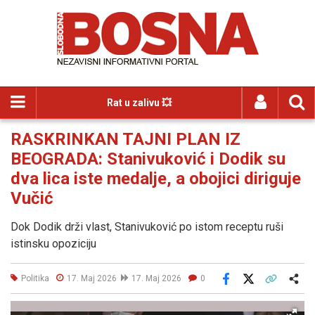
Rat u zalivu 💥
RASKRINKAN TAJNI PLAN IZ
BEOGRADA: Stanivuković i Dodik su
dva lica iste medalje, a obojici diriguje
Vučić
Dok Dodik drži vlast, Stanivuković po istom receptu ruši
istinsku opoziciju
Politika
17. Maj 2026
17. Maj 2026
0
Facebook
X
Kopiraj link
Više