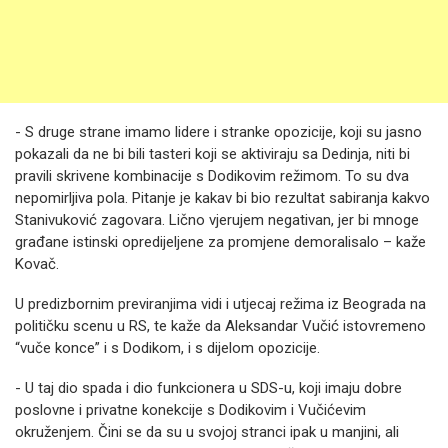
- S druge strane imamo lidere i stranke opozicije, koji su jasno
pokazali da ne bi bili tasteri koji se aktiviraju sa Dedinja, niti bi
pravili skrivene kombinacije s Dodikovim režimom. To su dva
nepomirljiva pola. Pitanje je kakav bi bio rezultat sabiranja kakvo
Stanivuković zagovara. Lično vjerujem negativan, jer bi mnoge
građane istinski opredijeljene za promjene demoralisalo – kaže
Kovač.
U predizbornim previranjima vidi i utjecaj režima iz Beograda na
političku scenu u RS, te kaže da Aleksandar Vučić istovremeno
“vuče konce” i s Dodikom, i s dijelom opozicije.
- U taj dio spada i dio funkcionera u SDS-u, koji imaju dobre
poslovne i privatne konekcije s Dodikovim i Vučićevim
okruženjem. Čini se da su u svojoj stranci ipak u manjini, ali