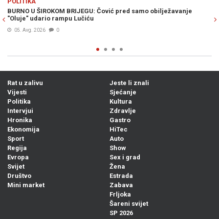
POLITIKA
ežavanje
VELIKO IZNENAĐENJE NA LISTAMA NIP-a: Poznata imena
ulaze u borbu za Parlament BiH i kantonalne skupštine
05. Avg. 2026
0
Rat u zalivu
Jeste li znali
Vijesti
Sjećanje
Politika
Kultura
Intervjui
Zdravlje
Hronika
Gastro
Ekonomija
HiTec
Sport
Auto
Regija
Show
Evropa
Sex i grad
Svijet
Žena
Društvo
Estrada
Mini market
Zabava
Frljoka
Šareni svijet
SP 2026