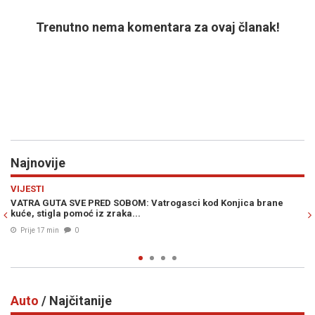
Trenutno nema komentara za ovaj članak!
Najnovije
Previous
N
RAT U ZALIVU
 kod Konjica brane
DRAMA U RIJADU: Postoje pouzdani obavještaj
pripremi napada na Saudijsku Arabiju...
Prije 26 min
0
Auto
/ Najčitanije