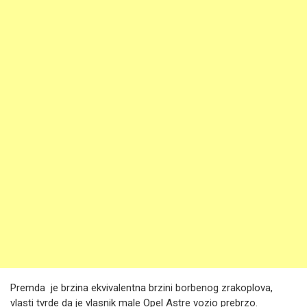
Premda je brzina ekvivalentna brzini borbenog zrakoplova,
vlasti tvrde da je vlasnik male Opel Astre vozio prebrzo.