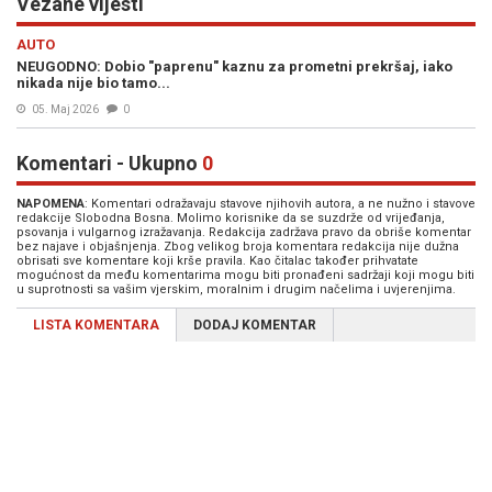
Vezane vijesti
AUTO
NEUGODNO: Dobio "paprenu" kaznu za prometni prekršaj, iako
nikada nije bio tamo...
05. Maj 2026
0
Komentari - Ukupno
0
NAPOMENA
: Komentari odražavaju stavove njihovih autora, a ne nužno i stavove
redakcije Slobodna Bosna. Molimo korisnike da se suzdrže od vrijeđanja,
psovanja i vulgarnog izražavanja. Redakcija zadržava pravo da obriše komentar
bez najave i objašnjenja. Zbog velikog broja komentara redakcija nije dužna
obrisati sve komentare koji krše pravila. Kao čitalac također prihvatate
mogućnost da među komentarima mogu biti pronađeni sadržaji koji mogu biti
u suprotnosti sa vašim vjerskim, moralnim i drugim načelima i uvjerenjima.
LISTA KOMENTARA
DODAJ KOMENTAR