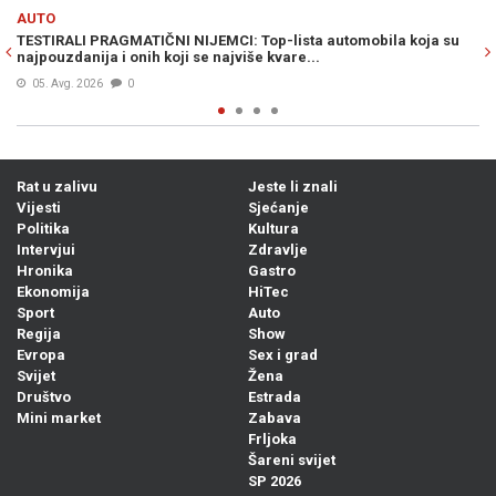
Previous
N
AUTO
sta automobila koja su
TEŽAK UDARAC AUTOMOBILSKOM DIVU: Povlači
e...
širom svijeta, poznat i razlog...
06. Avg. 2026
0
Rat u zalivu
Jeste li znali
Vijesti
Sjećanje
Politika
Kultura
Intervjui
Zdravlje
Hronika
Gastro
Ekonomija
HiTec
Sport
Auto
Regija
Show
Evropa
Sex i grad
Svijet
Žena
Društvo
Estrada
Mini market
Zabava
Frljoka
Šareni svijet
SP 2026