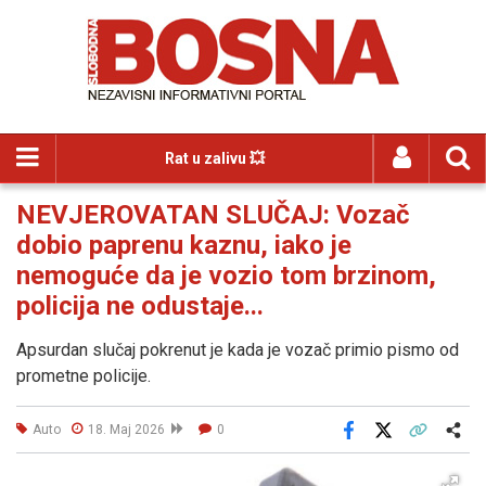
Rat u zalivu 💥
NEVJEROVATAN SLUČAJ: Vozač
dobio paprenu kaznu, iako je
nemoguće da je vozio tom brzinom,
policija ne odustaje...
Apsurdan slučaj pokrenut je kada je vozač primio pismo od
prometne policije.
Auto
18. Maj 2026
0
Facebook
X
Kopiraj link
Više