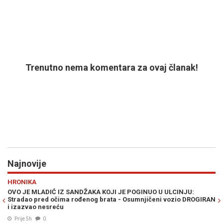
Trenutno nema komentara za ovaj članak!
Najnovije
Previous
N
HRONIKA
RA
OVO JE MLADIĆ IZ SANDŽAKA KOJI JE POGINUO U ULCINJU:
PL
Stradao pred očima rođenog brata - Osumnjičeni vozio DROGIRAN
ul
i izazvao nesreću
Prije 5h
0