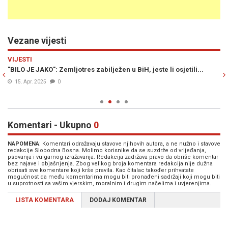
Vezane vijesti
Previous
N
VIJESTI
E
e
"BILO JE JAKO": Zemljotres zabilježen u BiH, jeste li osjetili...
ZE
pa
15. Apr. 2025
0
Komentari - Ukupno
0
NAPOMENA
: Komentari odražavaju stavove njihovih autora, a ne nužno i stavove
redakcije Slobodna Bosna. Molimo korisnike da se suzdrže od vrijeđanja,
psovanja i vulgarnog izražavanja. Redakcija zadržava pravo da obriše komentar
bez najave i objašnjenja. Zbog velikog broja komentara redakcija nije dužna
obrisati sve komentare koji krše pravila. Kao čitalac također prihvatate
mogućnost da među komentarima mogu biti pronađeni sadržaji koji mogu biti
u suprotnosti sa vašim vjerskim, moralnim i drugim načelima i uvjerenjima.
LISTA KOMENTARA
DODAJ KOMENTAR