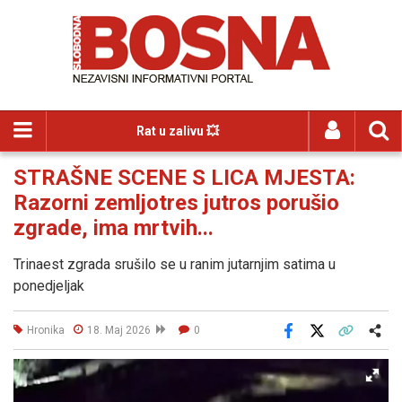
Rat u zalivu 💥
STRAŠNE SCENE S LICA MJESTA:
Razorni zemljotres jutros porušio
zgrade, ima mrtvih...
Trinaest zgrada srušilo se u ranim jutarnjim satima u
ponedjeljak
Hronika
18. Maj 2026
0
Facebook
X
Kopiraj link
Više