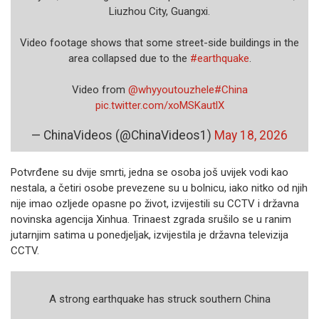
Liuzhou City, Guangxi.
Video footage shows that some street-side buildings in the
area collapsed due to the
#earthquake
.
Video from
@whyyoutouzhele
#China
pic.twitter.com/xoMSKautlX
— ChinaVideos (@ChinaVideos1)
May 18, 2026
Potvrđene su dvije smrti, jedna se osoba još uvijek vodi kao
nestala, a četiri osobe prevezene su u bolnicu, iako nitko od njih
nije imao ozljede opasne po život, izvijestili su CCTV i državna
novinska agencija Xinhua. Trinaest zgrada srušilo se u ranim
jutarnjim satima u ponedjeljak, izvijestila je državna televizija
CCTV.
A strong earthquake has struck southern China