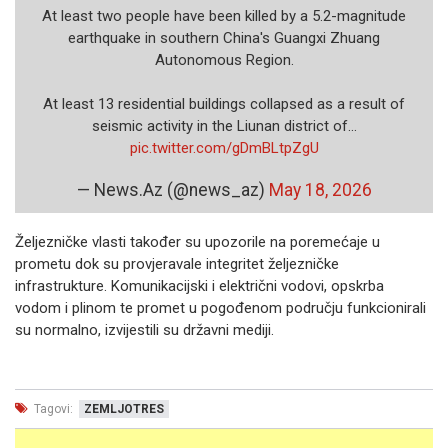
At least two people have been killed by a 5.2-magnitude
earthquake in southern China's Guangxi Zhuang
Autonomous Region.
At least 13 residential buildings collapsed as a result of
seismic activity in the Liunan district of…
pic.twitter.com/gDmBLtpZgU
— News.Az (@news_az)
May 18, 2026
Željezničke vlasti također su upozorile na poremećaje u
prometu dok su provjeravale integritet željezničke
infrastrukture. Komunikacijski i električni vodovi, opskrba
vodom i plinom te promet u pogođenom području funkcionirali
su normalno, izvijestili su državni mediji.
Tagovi:
ZEMLJOTRES