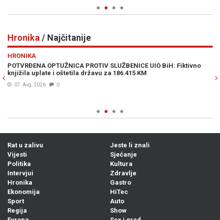
Hronika
/ Najčitanije
Previous
N
HRONIKA
H
POTVRĐENA OPTUŽNICA PROTIV SLUŽBENICE UIO BiH: Fiktivno
SM
knjižila uplate i oštetila državu za 186.415 KM
sl
OS
07. Avg. 2026
0
Rat u zalivu
Jeste li znali
Vijesti
Sjećanje
Politika
Kultura
Intervjui
Zdravlje
Hronika
Gastro
Ekonomija
HiTec
Sport
Auto
Regija
Show
Evropa
Sex i grad