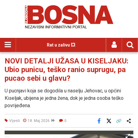
Rat u zalivu 💥
NOVI DETALJI UŽASA U KISELJAKU:
Ubio punicu, teško ranio suprugu, pa
pucao sebi u glavu?
U pucnjavi koja se dogodila u naselju Jehovac, u općini
Kiseljak, ubijena je jedna žena, dok je jedna osoba teško
povrijeđena.
Vijesti
18. Maj 2026
0
Facebook
X
Kopiraj link
Više