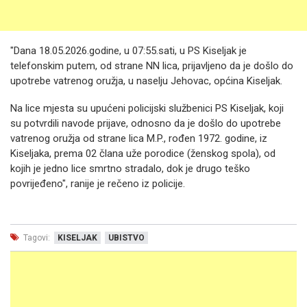
"Dana 18.05.2026.godine, u 07:55.sati, u PS Kiseljak je
telefonskim putem, od strane NN lica, prijavljeno da je došlo do
upotrebe vatrenog oružja, u naselju Jehovac, općina Kiseljak.
Na lice mjesta su upućeni policijski službenici PS Kiseljak, koji
su potvrdili navode prijave, odnosno da je došlo do upotrebe
vatrenog oružja od strane lica M.P., rođen 1972. godine, iz
Kiseljaka, prema 02 člana uže porodice (ženskog spola), od
kojih je jedno lice smrtno stradalo, dok je drugo teško
povrijeđeno", ranije je rečeno iz policije.
Tagovi:
KISELJAK
UBISTVO