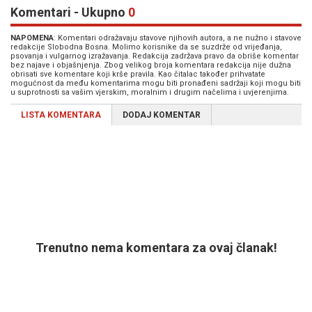
Komentari - Ukupno
0
NAPOMENA
: Komentari odražavaju stavove njihovih autora, a ne nužno i stavove
redakcije Slobodna Bosna. Molimo korisnike da se suzdrže od vrijeđanja,
psovanja i vulgarnog izražavanja. Redakcija zadržava pravo da obriše komentar
bez najave i objašnjenja. Zbog velikog broja komentara redakcija nije dužna
obrisati sve komentare koji krše pravila. Kao čitalac također prihvatate
mogućnost da među komentarima mogu biti pronađeni sadržaji koji mogu biti
u suprotnosti sa vašim vjerskim, moralnim i drugim načelima i uvjerenjima.
LISTA KOMENTARA
DODAJ KOMENTAR
Trenutno nema komentara za ovaj članak!