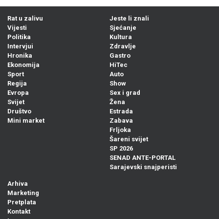
Rat u zalivu
Jeste li znali
Vijesti
Sjećanje
Politika
Kultura
Intervjui
Zdravlje
Hronika
Gastro
Ekonomija
HiTec
Sport
Auto
Regija
Show
Evropa
Sex i grad
Svijet
Žena
Društvo
Estrada
Mini market
Zabava
Frljoka
Šareni svijet
SP 2026
SENAD ANTE-PORTAL
Sarajevski snajperisti
Arhiva
Marketing
Pretplata
Kontakt