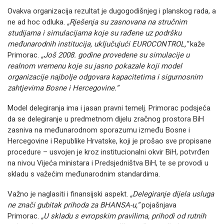
Ovakva organizacija rezultat je dugogodišnjeg i planskog rada, a
ne ad hoc odluka.
„Rješenja su zasnovana na stručnim
studijama i simulacijama koje su rađene uz podršku
međunarodnih institucija, uključujući EUROCONTROL,“
kaže
Primorac.
„Još 2008. godine provedene su simulacije u
realnom vremenu koje su jasno pokazale koji model
organizacije najbolje odgovara kapacitetima i sigurnosnim
zahtjevima Bosne i Hercegovine.“
Model delegiranja ima i jasan pravni temelj. Primorac podsjeća
da se delegiranje u predmetnom dijelu zračnog prostora BiH
zasniva na međunarodnom sporazumu između Bosne i
Hercegovine i Republike Hrvatske, koji je prošao sve propisane
procedure – usvojen je kroz institucionalni okvir BiH, potvrđen
na nivou Vijeća ministara i Predsjedništva BiH, te se provodi u
skladu s važećim međunarodnim standardima.
Važno je naglasiti i finansijski aspekt.
„Delegiranje dijela usluga
ne znači gubitak prihoda za BHANSA-u,“
pojašnjava
Primorac.
„U skladu s evropskim pravilima, prihodi od rutnih