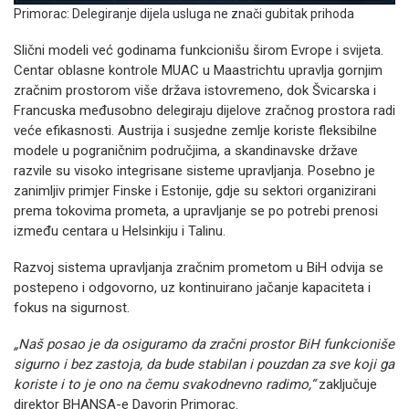
Primorac: Delegiranje dijela usluga ne znači gubitak prihoda
Slični modeli već godinama funkcionišu širom Evrope i svijeta.
Centar oblasne kontrole MUAC u Maastrichtu upravlja gornjim
zračnim prostorom više država istovremeno, dok Švicarska i
Francuska međusobno delegiraju dijelove zračnog prostora radi
veće efikasnosti. Austrija i susjedne zemlje koriste fleksibilne
modele u pograničnim područjima, a skandinavske države
razvile su visoko integrisane sisteme upravljanja. Posebno je
zanimljiv primjer Finske i Estonije, gdje su sektori organizirani
prema tokovima prometa, a upravljanje se po potrebi prenosi
između centara u Helsinkiju i Talinu.
Razvoj sistema upravljanja zračnim prometom u BiH odvija se
postepeno i odgovorno, uz kontinuirano jačanje kapaciteta i
fokus na sigurnost.
„Naš posao je da osiguramo da zračni prostor BiH funkcioniše
sigurno i bez zastoja, da bude stabilan i pouzdan za sve koji ga
koriste i to je ono na čemu svakodnevno radimo,“
zaključuje
direktor BHANSA-e Davorin Primorac.