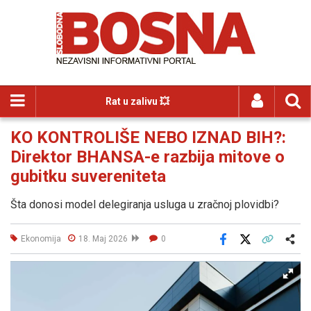
Rat u zalivu 💥
KO KONTROLIŠE NEBO IZNAD BIH?:
Direktor BHANSA-e razbija mitove o
gubitku suvereniteta
Šta donosi model delegiranja usluga u zračnoj plovidbi?
Ekonomija
18. Maj 2026
0
Facebook
X
Kopiraj link
Više