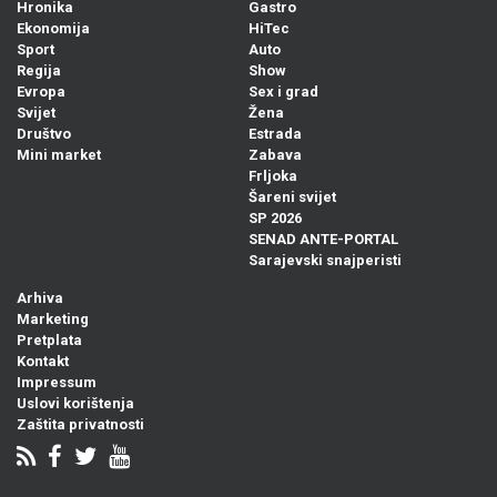
Hronika
Gastro
Ekonomija
HiTec
Sport
Auto
Regija
Show
Evropa
Sex i grad
Svijet
Žena
Društvo
Estrada
Mini market
Zabava
Frljoka
Šareni svijet
SP 2026
SENAD ANTE-PORTAL
Sarajevski snajperisti
Arhiva
Marketing
Pretplata
Kontakt
Impressum
Uslovi korištenja
Zaštita privatnosti