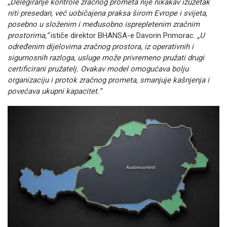
„Delegiranje kontrole zračnog prometa nije nikakav izuzetak
niti presedan, već uobičajena praksa širom Evrope i svijeta,
posebno u složenim i međusobno isprepletenim zračnim
prostorima,“
ističe direktor BHANSA-e Davorin Primorac.
„U
određenim dijelovima zračnog prostora, iz operativnih i
sigurnosnih razloga, usluge može privremeno pružati drugi
certificirani pružatelj. Ovakav model omogućava bolju
organizaciju i protok zračnog prometa, smanjuje kašnjenja i
povećava ukupni kapacitet.“