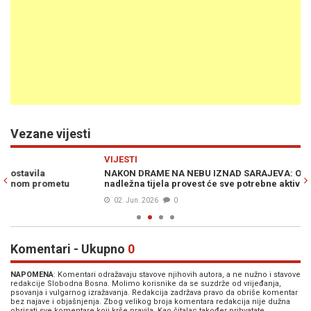
Vezane vijesti
Previous
N
VIJESTI
PO
NAKON DRAME NA NEBU IZNAD SARAJEVA: Oglasila se BHANSA,
ČO
nadležna tijela provest će sve potrebne aktivnosti...
po
02. Jun. 2026
0
Komentari - Ukupno
0
NAPOMENA
: Komentari odražavaju stavove njihovih autora, a ne nužno i stavove
redakcije Slobodna Bosna. Molimo korisnike da se suzdrže od vrijeđanja,
psovanja i vulgarnog izražavanja. Redakcija zadržava pravo da obriše komentar
bez najave i objašnjenja. Zbog velikog broja komentara redakcija nije dužna
obrisati sve komentare koji krše pravila. Kao čitalac također prihvatate