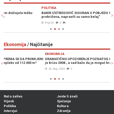
Previous
N
POLITIKA
H
BAKIR IZETBEGOVIĆ SIGURAN U POBJEDU SDA: "Trojka je
PO
prekrižena, napravili su samo belaj"
kn
Prije 2h
0
Ekonomija
/ Najčitanije
Previous
N
EKONOMIJA
E
NI
DRAMATIČNO UPOZORENJE POZNATOG INVESTITORA: Predvidio
ŠT
je krizu 2008., a sad kaže da je moguć krah poput onog iz 1987.
mi
05. Avg. 2026
0
Rat u zalivu
Jeste li znali
Vijesti
Sjećanje
Politika
Kultura
Intervjui
Zdravlje