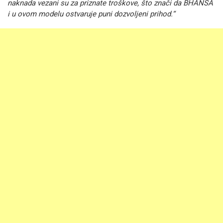
naknada vezani su za priznate troškove, što znači da BHANSA
i u ovom modelu ostvaruje puni dozvoljeni prihod.“