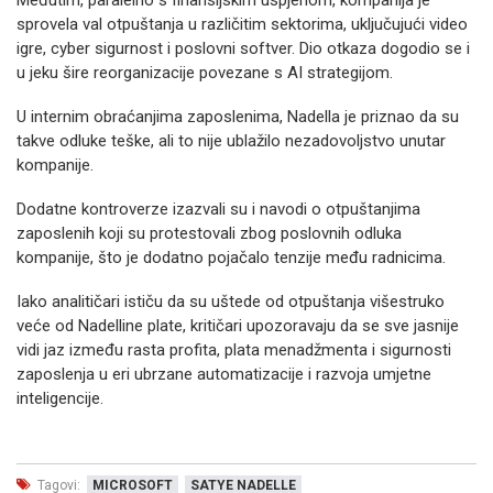
Međutim, paralelno s finansijskim uspjehom, kompanija je
sprovela val otpuštanja u različitim sektorima, uključujući video
igre, cyber sigurnost i poslovni softver. Dio otkaza dogodio se i
u jeku šire reorganizacije povezane s AI strategijom.
U internim obraćanjima zaposlenima, Nadella je priznao da su
takve odluke teške, ali to nije ublažilo nezadovoljstvo unutar
kompanije.
Dodatne kontroverze izazvali su i navodi o otpuštanjima
zaposlenih koji su protestovali zbog poslovnih odluka
kompanije, što je dodatno pojačalo tenzije među radnicima.
Iako analitičari ističu da su uštede od otpuštanja višestruko
veće od Nadelline plate, kritičari upozoravaju da se sve jasnije
vidi jaz između rasta profita, plata menadžmenta i sigurnosti
zaposlenja u eri ubrzane automatizacije i razvoja umjetne
inteligencije.
Tagovi:
MICROSOFT
SATYE NADELLE