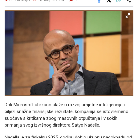
Facebook
X
Kopiraj link
Više
Dok Microsoft ubrzano ulaže u razvoj umjetne inteligencije i
bilježi snažne finansijske rezultate, kompanija se istovremeno
suočava s kritikama zbog masovnih otpuštanja i visokih
primanja svog izvršnog direktora Satye Nadelle.
Nadella je za fiskalnu 2025. godinu dobio ukupnu nadoknadu od