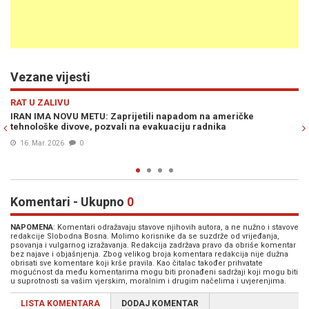
Vezane vijesti
Previous
N
SVIJET
"NEMA RADA ZA GENOCID": Uposlenici Microsofta organiziral
protest ispred sjedišta kompanije zbog suradnje sa izraelsk
vojskom
20. Avg. 2025
0
Komentari - Ukupno
0
NAPOMENA
: Komentari odražavaju stavove njihovih autora, a ne nužno i stavove
redakcije Slobodna Bosna. Molimo korisnike da se suzdrže od vrijeđanja,
psovanja i vulgarnog izražavanja. Redakcija zadržava pravo da obriše komentar
bez najave i objašnjenja. Zbog velikog broja komentara redakcija nije dužna
obrisati sve komentare koji krše pravila. Kao čitalac također prihvatate
mogućnost da među komentarima mogu biti pronađeni sadržaji koji mogu biti
u suprotnosti sa vašim vjerskim, moralnim i drugim načelima i uvjerenjima.
LISTA KOMENTARA
DODAJ KOMENTAR