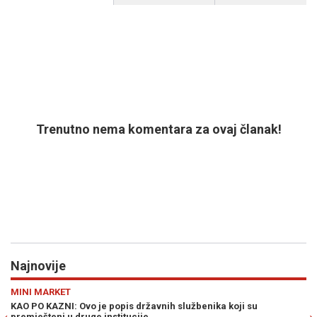
Trenutno nema komentara za ovaj članak!
Najnovije
Previous
N
SVIJET
i su
AMERIKANCI ZVONE NA UZBUNU: Putin bi mogao testirat
ograničenim napadom...