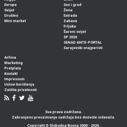
Evropa
Sex i grad
Svijet
Žena
Društvo
Estrada
Mini market
Zabava
Frljoka
Šareni svijet
SP 2026
SENAD ANTE-PORTAL
Sarajevski snajperisti
Arhiva
Marketing
Pretplata
Kontakt
Impressum
Uslovi korištenja
Zaštita privatnosti
Sva prava zadržana.
Zabranjeno preuzimanje sadržaja bez dozvole izdavača.
Copyright ©
Slobodna Bosna
2000 - 2026.