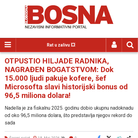
Rat u zalivu 💥
OTPUSTIO HILJADE RADNIKA,
NAGRAĐEN BOGATSTVOM: Dok
15.000 ljudi pakuje kofere, šef
Microsofta slavi historijski bonus od
96,5 miliona dolara!
Nadella je za fiskalnu 2025. godinu dobio ukupnu nadoknadu
od oko 96,5 miliona dolara, što predstavlja njegov rekord do
sada
Šareni svijet
18. Maj 2026
0