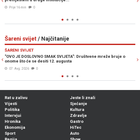
Prije 29 min
0
Šareni svijet
/ Najčitanije
Previous
N
ŠARENI SVIJET
e bruje o
REZERVIRAO SMJEŠTAJ PA OTKRIO JEZIVA VRATA U PODU
Sljedeće jutro uslijedio je pravi horor
07. Avg. 2026
0
Rat u zalivu
Jeste li znali
Vijesti
Sjećanje
Politika
Kultura
Intervjui
Zdravlje
Hronika
Gastro
Ekonomija
HiTec
Sport
Auto
Regija
Show