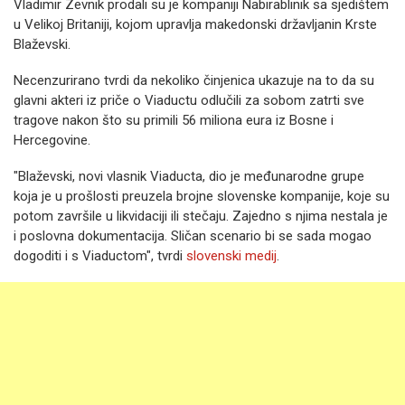
Vladimir Zevnik prodali su je kompaniji Nabirablinik sa sjedištem
u Velikoj Britaniji, kojom upravlja makedonski državljanin Krste
Blaževski.
Necenzurirano tvrdi da nekoliko činjenica ukazuje na to da su
glavni akteri iz priče o Viaductu odlučili za sobom zatrti sve
tragove nakon što su primili 56 miliona eura iz Bosne i
Hercegovine.
"Blaževski, novi vlasnik Viaducta, dio je međunarodne grupe
koja je u prošlosti preuzela brojne slovenske kompanije, koje su
potom završile u likvidaciji ili stečaju. Zajedno s njima nestala je
i poslovna dokumentacija. Sličan scenario bi se sada mogao
dogoditi i s Viaductom", tvrdi
slovenski medij
.