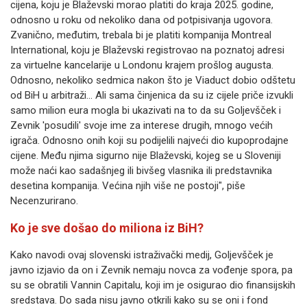
cijena, koju je Blaževski morao platiti do kraja 2025. godine,
odnosno u roku od nekoliko dana od potpisivanja ugovora.
Zvanično, međutim, trebala bi je platiti kompanija Montreal
International, koju je Blaževski registrovao na poznatoj adresi
za virtuelne kancelarije u Londonu krajem prošlog augusta.
Odnosno, nekoliko sedmica nakon što je Viaduct dobio odštetu
od BiH u arbitraži... Ali sama činjenica da su iz cijele priče izvukli
samo milion eura mogla bi ukazivati ​​na to da su Goljevšček i
Zevnik 'posudili' svoje ime za interese drugih, mnogo većih
igrača. Odnosno onih koji su podijelili najveći dio kupoprodajne
cijene. Među njima sigurno nije Blaževski, kojeg se u Sloveniji
može naći kao sadašnjeg ili bivšeg vlasnika ili predstavnika
desetina kompanija. Većina njih više ne postoji", piše
Necenzurirano.
Ko je sve došao do miliona iz BiH?
Kako navodi ovaj slovenski istraživački medij, Goljevšček je
javno izjavio da on i Zevnik nemaju novca za vođenje spora, pa
su se obratili Vannin Capitalu, koji im je osigurao dio finansijskih
sredstava. Do sada nisu javno otkrili kako su se oni i fond