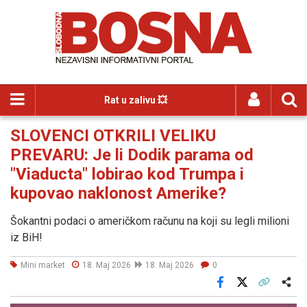
Rat u zalivu 💥
SLOVENCI OTKRILI VELIKU
PREVARU: Je li Dodik parama od
"Viaducta" lobirao kod Trumpa i
kupovao naklonost Amerike?
Šokantni podaci o američkom računu na koji su legli milioni
iz BiH!
Mini market
18. Maj 2026
18. Maj 2026
0
Facebook
X
Kopiraj link
Više