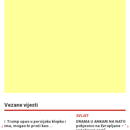
Vezane vijesti
Previous
N
SVIJET
SV
DRAMA U ANKARI NA NATO SAMITU: Trump stigao i totalno
TR
pobjesnio na Evropljane – "Ne bih ni dolazio da nije njega,
ko