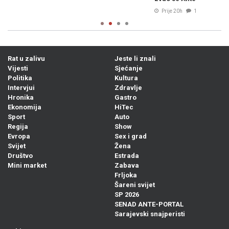
Prije 20h
1
Rat u zalivu
Jeste li znali
Vijesti
Sjećanje
Politika
Kultura
Intervjui
Zdravlje
Hronika
Gastro
Ekonomija
HiTec
Sport
Auto
Regija
Show
Evropa
Sex i grad
Svijet
Žena
Društvo
Estrada
Mini market
Zabava
Frljoka
Šareni svijet
SP 2026
SENAD ANTE-PORTAL
Sarajevski snajperisti