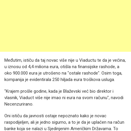
Međutim, ističu da taj novac više nije u Viaductu te da je većina,
u iznosu od 4,4 miliona eura, otišla na finansijske rashode, a
oko 900.000 eura je utrošeno na "ostale rashode". Osim toga,
kompanija je evidentirala 250 hiljada eura troškova usluga.
"Krajem prošle godine, kada je Blaževski već bio direktor i
vlasnik, Viaduct više nije imao ni eura na svom računu", navodi
Necenzurirano.
Oni ističu da javnosti ostaje nepoznato kako je novac
raspodijeljen, ali je jedno sigurno, a to je da je uplaćen na račun
banke koja se nalazi u Sjedinjenim Američkim Državama. To