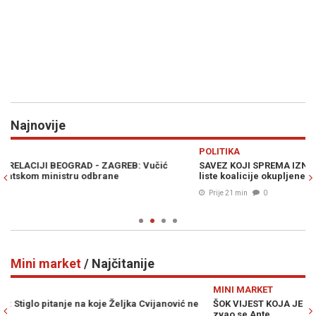
Najnovije
Previous
N
POLITIKA
M
SAVEZ KOJI SPREMA IZNENAĐENJE NA IZBORIMA: Ovo su izborne
C
liste koalicije okupljene oko NES-a
zl
pl
Prije 21 min
0
Mini market
/ Najčitanije
Previous
N
MINI MARKET
M
ŠOK VIJEST KOJA JE UZDRMALA SRBIJU: Vučićev djed iz Bugojna
S 
zvao se Ante
ka