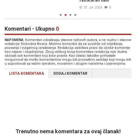
razočaran sam"
07. Jul. 2026
0
Komentari - Ukupno
0
NAPOMENA
: Komentari odražavaju stavove njihovih autora, a ne nužno i stavove
redakcije Slobodna Bosna. Molimo korisnike da se suzdrže od vrijeđanja,
psovanja i vulgarnog izražavanja. Redakcija zadržava pravo da obriše komentar
bez najave i objašnjenja. Zbog velikog broja komentara redakcija nije dužna
obrisati sve komentare koji krše pravila. Kao čitalac također prihvatate
mogućnost da među komentarima mogu biti pronađeni sadržaji koji mogu biti
u suprotnosti sa vašim vjerskim, moralnim i drugim načelima i uvjerenjima.
LISTA KOMENTARA
DODAJ KOMENTAR
Trenutno nema komentara za ovaj članak!