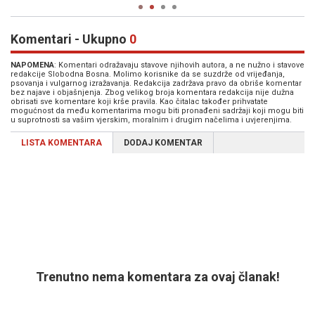
Komentari - Ukupno
0
NAPOMENA
: Komentari odražavaju stavove njihovih autora, a ne nužno i stavove
redakcije Slobodna Bosna. Molimo korisnike da se suzdrže od vrijeđanja,
psovanja i vulgarnog izražavanja. Redakcija zadržava pravo da obriše komentar
bez najave i objašnjenja. Zbog velikog broja komentara redakcija nije dužna
obrisati sve komentare koji krše pravila. Kao čitalac također prihvatate
mogućnost da među komentarima mogu biti pronađeni sadržaji koji mogu biti
u suprotnosti sa vašim vjerskim, moralnim i drugim načelima i uvjerenjima.
LISTA KOMENTARA
DODAJ KOMENTAR
Trenutno nema komentara za ovaj članak!