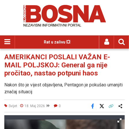
Rat u zalivu 💥
AMERIKANCI POSLALI VAŽAN E-
MAIL POLJSKOJ: General ga nije
pročitao, nastao potpuni haos
Nakon što je vijest objavljena, Pentagon je pokušao umanjiti
značaj situacij
Svijet
18. Maj 2026
0
Facebook
X
Kopiraj link
Više