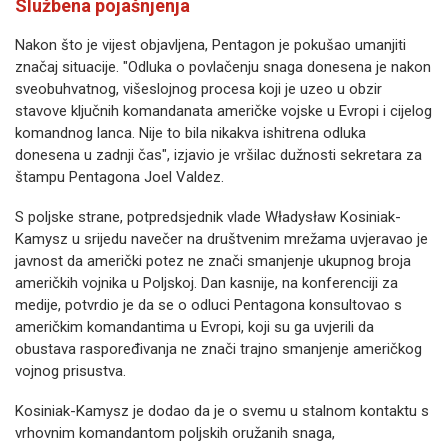
Službena pojašnjenja
Nakon što je vijest objavljena, Pentagon je pokušao umanjiti
značaj situacije. "Odluka o povlačenju snaga donesena je nakon
sveobuhvatnog, višeslojnog procesa koji je uzeo u obzir
stavove ključnih komandanata američke vojske u Evropi i cijelog
komandnog lanca. Nije to bila nikakva ishitrena odluka
donesena u zadnji čas", izjavio je vršilac dužnosti sekretara za
štampu Pentagona Joel Valdez.
S poljske strane, potpredsjednik vlade Władysław Kosiniak-
Kamysz u srijedu navečer na društvenim mrežama uvjeravao je
javnost da američki potez ne znači smanjenje ukupnog broja
američkih vojnika u Poljskoj. Dan kasnije, na konferenciji za
medije, potvrdio je da se o odluci Pentagona konsultovao s
američkim komandantima u Evropi, koji su ga uvjerili da
obustava raspoređivanja ne znači trajno smanjenje američkog
vojnog prisustva.
Kosiniak-Kamysz je dodao da je o svemu u stalnom kontaktu s
vrhovnim komandantom poljskih oružanih snaga,