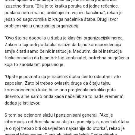
izuzetno štura. "Bila je to kratka poruka od jedne rečenice,
poslana neformalno, uobičajenim vojnim kanalima", rekao je
jedan od sagovornika iz kruga načelnika štaba. Drugi izvor
problem vidi u unutrašnjoj organizaciji.
"Ovo što se dogodilo u štabu je klasični organizacijski nered.
Zakon o tajnosti podataka nalaže da tajnu korespondenciju
smije čitati samo čelnik institucije. Međutim, da bi institucija
funkcionisala i da bi se održao kontinuitet, potrebna su rješenja
koja to zaobilaze", pojasnio je.
"Opšte je poznato da je načelnik štaba često odsutan i vrlo
zaposlen. Zato bi trebao ovlastiti druge da čitaju tajnu
korespondenciju kako bi se ona pregledala nekoliko puta
dnevno, a ne samo onda kada načelnik za to nađe vremena",
dodao je isti izvor.
S tom se ocjenom slažu i penzionisani generali. "Ako je
informacija od Amerikanaca stigla u ponedjeljak, načelnik štaba
je o njoj trebao biti obaviješten najkasnije do utorka", rekao je
general Mieczysław Cieniuch, bivši načelnik Generalštaba.