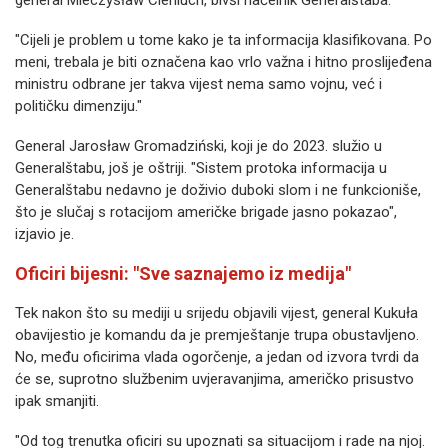
"Cijeli je problem u tome kako je ta informacija klasifikovana. Po
meni, trebala je biti označena kao vrlo važna i hitno proslijeđena
ministru odbrane jer takva vijest nema samo vojnu, već i
političku dimenziju."
General Jarosław Gromadziński, koji je do 2023. služio u
Generalštabu, još je oštriji. "Sistem protoka informacija u
Generalštabu nedavno je doživio duboki slom i ne funkcioniše,
što je slučaj s rotacijom američke brigade jasno pokazao",
izjavio je.
Oficiri bijesni: "Sve saznajemo iz medija"
Tek nakon što su mediji u srijedu objavili vijest, general Kukuła
obavijestio je komandu da je premještanje trupa obustavljeno.
No, među oficirima vlada ogorčenje, a jedan od izvora tvrdi da
će se, suprotno službenim uvjeravanjima, američko prisustvo
ipak smanjiti.
"Od tog trenutka oficiri su upoznati sa situacijom i rade na njoj.