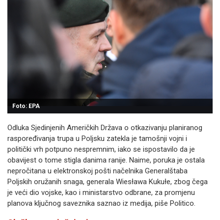
Foto: EPA
Odluka Sjedinjenih Američkih Država o otkazivanju planiranog
raspoređivanja trupa u Poljsku zatekla je tamošnji vojni i
politički vrh potpuno nespremnim, iako se ispostavilo da je
obavijest o tome stigla danima ranije. Naime, poruka je ostala
nepročitana u elektronskoj pošti načelnika Generalštaba
Poljskih oružanih snaga, generala Wiesława Kukułe, zbog čega
je veći dio vojske, kao i ministarstvo odbrane, za promjenu
planova ključnog saveznika saznao iz medija, piše Politico.