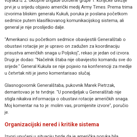
vojnika iz 2. oklopne brigade borbene grupe 1. konjičke divizije
prvi je u srijedu objavio američki medij Army Times. Prema trima
izvorima bliskim generalu Kukułi, poruka je poslana početkom
sedmice putem klasifikovanog komunikacijskog sistema, ali
general je nije proslijedio dalje.
"Amerikanci su početkom sedmice obavijestili Generalštab o
obustavi rotacije jer je upravo on zadužen za koordinaciju
prisustva američkih snaga u Poljskoj", rekao je jedan od izvora.
Drugi je dodao: "Načelnik štaba nije obavijestio komandu sve do
srijede." General Kukuła se nije pojavio na konferenciji za medije
u četvrtak niti je javno komentarisao slučaj.
Glasnogovornik Generalštaba, pukovnik Marek Pietrzak,
demantovao je te tvrdnje. "U ponedjeljak u Generalštab nije
stigla nikakva informacija o obustavi rotacije američkih snaga.
Moj komentar na to je: molim vas, promijenite izvore", poručio
je.
Organizacijski nered i kritike sistema
Izvori upućeni u situaciju tvrde da je američka poruka bila