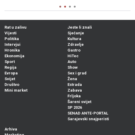
Rat u zalivu
Jeste li znali
Vijesti
Sjećanje
Politika
Kultura
Intervjui
Zdravlje
Hronika
Gastro
Ekonomija
HiTec
Sport
Auto
Regija
Show
Evropa
Sex i grad
Svijet
Žena
Društvo
Estrada
Mini market
Zabava
Frljoka
Šareni svijet
SP 2026
SENAD ANTE-PORTAL
Sarajevski snajperisti
Arhiva
Marketing