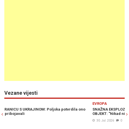
Vezane vijesti
Previous
N
EVROPA
E
SNAŽNA EKSPLOZIJA U POLJSKOJ, SRUŠIO SE NEIDENTIFICIRANI
TU
OBJEKT: "Nikad nismo čuli nešto ovakvo" (FOTO/VIDEO)
mj
30. Jul. 2026
0