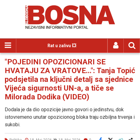
Rat u zalivu 💥
"POJEDINI OPOZICIONARI SE
HVATAJU ZA VRATOVE...": Tanja Topić
podsjetila na ključni detalj sa sjednice
Vijeća sigurnosti UN-a, a tiče se
Milorada Dodika (VIDEO)
Dodala je da dio opozicije javno govori o jedinstvu, dok
istovremeno unutar opozicionog bloka traju ozbiljna trvenja i
sukobi.
Politika
18. Maj 2026
18. Maj 2026
0