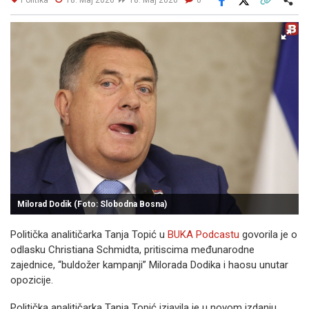
Facebook
X
Kopiraj link
Više
Milorad Dodik (Foto: Slobodna Bosna)
Politička analitičarka Tanja Topić u
BUKA Podcastu
govorila je o
odlasku Christiana Schmidta, pritiscima međunarodne
zajednice, “buldožer kampanji” Milorada Dodika i haosu unutar
opozicije.
Politička analitičarka Tanja Topić izjavila je u novom izdanju