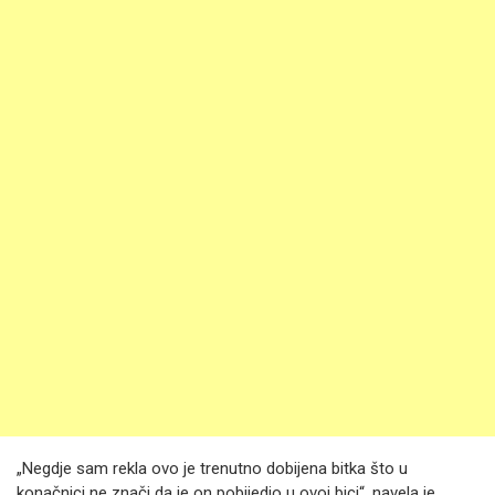
„Negdje sam rekla ovo je trenutno dobijena bitka što u
konačnici ne znači da je on pobijedio u ovoj bici“, navela je