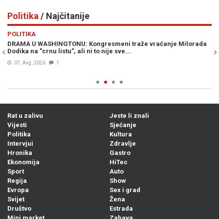
Politika
/ Najčitanije
Previous
N
POLITIKA
PO
DRAMA U WASHINGTONU: Kongresmeni traže vraćanje Milorada
MO
Dodika na "crnu listu", ali ni to nije sve...
„z
Hr
07. Avg. 2026
1
Rat u zalivu
Jeste li znali
Vijesti
Sjećanje
Politika
Kultura
Intervjui
Zdravlje
Hronika
Gastro
Ekonomija
HiTec
Sport
Auto
Regija
Show
Evropa
Sex i grad
Svijet
Žena
Društvo
Estrada
Mini market
Zabava