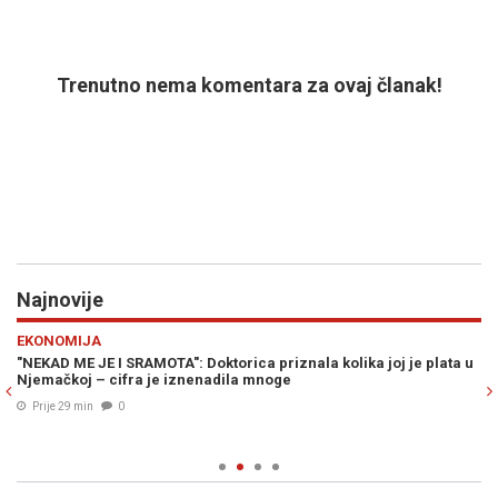
Trenutno nema komentara za ovaj članak!
Najnovije
Previous
N
EKONOMIJA
S
o
"NEKAD ME JE I SRAMOTA": Doktorica priznala kolika joj je plata u
TR
Njemačkoj – cifra je iznenadila mnoge
mu
pr
Prije 29 min
0