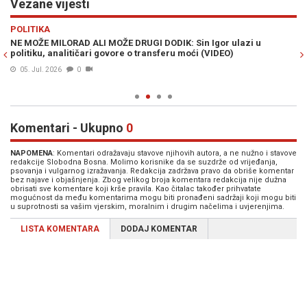
Vezane vijesti
Previous
N
POLITIKA
PO
će
NE MOŽE MILORAD ALI MOŽE DRUGI DODIK: Sin Igor ulazi u
VO
politiku, analitičari govore o transferu moći (VIDEO)
Ko
05. Jul. 2026
0
Komentari - Ukupno
0
NAPOMENA
: Komentari odražavaju stavove njihovih autora, a ne nužno i stavove
redakcije Slobodna Bosna. Molimo korisnike da se suzdrže od vrijeđanja,
psovanja i vulgarnog izražavanja. Redakcija zadržava pravo da obriše komentar
bez najave i objašnjenja. Zbog velikog broja komentara redakcija nije dužna
obrisati sve komentare koji krše pravila. Kao čitalac također prihvatate
mogućnost da među komentarima mogu biti pronađeni sadržaji koji mogu biti
u suprotnosti sa vašim vjerskim, moralnim i drugim načelima i uvjerenjima.
LISTA KOMENTARA
DODAJ KOMENTAR