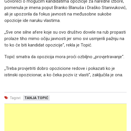
Govoreći o mogućim kandidatima opozicije za naredne izbore,
pomenula je imena poput Branko Blanuša i Draško Stanivuković,
ali je upozorila da fokus javnosti na međusobne sukobe
opozicije ide naruku vlastima.
„Sve one silne afere koje su ovo društvo dovele na rub propasti
prolaze tiho mimo očiju javnosti jer smo svi usmjerili pažnju na
to ko će biti kandidat opozicije“, rekla je Topić.
Topić smatra da opozicija mora proći ozbiljno „provjetravanje“.
„Treba provjetriti dobro opozicione redove i pokazati ko je
istinski opozicionar, a ko čeka poziv iz vlasti“, zaključila je ona.
Tagovi:
TANJA TOPIĆ