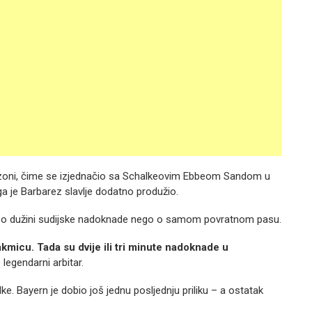
 sezoni, čime se izjednačio sa Schalkeovim Ebbeom Sandom u
oga je Barbarez slavlje dodatno produžio.
lo o dužini sudijske nadoknade nego o samom povratnom pasu.
takmicu. Tada su dvije ili tri minute nadoknade u
 legendarni arbitar.
e. Bayern je dobio još jednu posljednju priliku – a ostatak