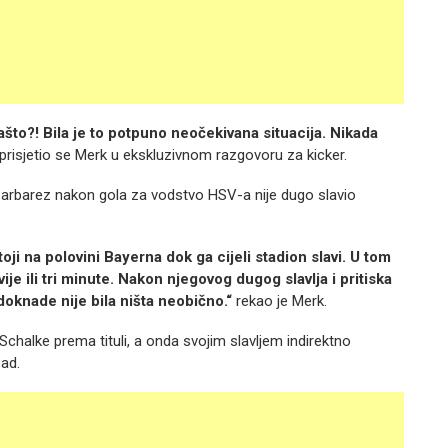
što?! Bila je to potpuno neočekivana situacija. Nikada
prisjetio se Merk u ekskluzivnom razgovoru za kicker.
 Barbarez nakon gola za vodstvo HSV-a nije dugo slavio
toji na polovini Bayerna dok ga cijeli stadion slavi. U tom
e ili tri minute. Nakon njegovog dugog slavlja i pritiska
oknade nije bila ništa neobično.“
rekao je Merk.
chalke prema tituli, a onda svojim slavljem indirektno
ad.