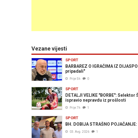
Vezane vijesti
SPORT
BARBAREZ O IGRAČIMA IZ DIJASPORE: 
pripadali"
Prije 5h
0
SPORT
DETALJI VELIKE "BORBE": Selektor Š
ispravio nepravdu iz prošlosti
Prije 7h
1
SPORT
BH. DOBIJA STRAŠNO POJAČANJE: B
03. Avg. 2026
1