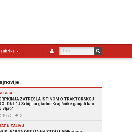
 rubrike
ajnovije
REGIJA
SRPKINJA ZATRESLA ISTINOM O TRAKTORSKOJ
KOLONI: "U Srbiji su gladne Krajišnike ganjali kao
divljač"
Prije 2h
0
RAT U ZALIVU
NUKLEARNA OPCIJA NA STOLU: Wilkerson