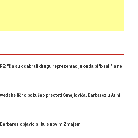
"Da su odabrali drugu reprezentaciju onda bi 'birali', a ne
vedske lično pokušao preoteti Smajlovića, Barbarez u Atini
arbarez objavio sliku s novim Zmajem