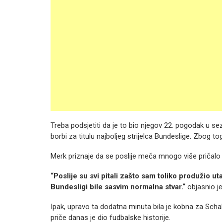
Treba podsjetiti da je to bio njegov 22. pogodak u
borbi za titulu najboljeg strijelca Bundeslige. Zbog t
Merk priznaje da se poslije meča mnogo više priča
“Poslije su svi pitali zašto sam toliko produžio u
Bundesligi bile sasvim normalna stvar.“
objasnio je
Ipak, upravo ta dodatna minuta bila je kobna za Schalk
priče danas je dio fudbalske historije.