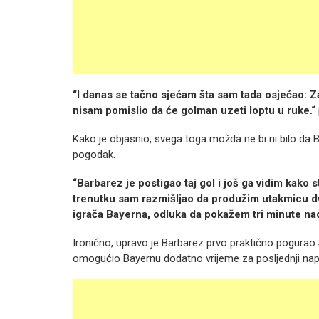
“I danas se tačno sjećam šta sam tada osjećao: Za
nisam pomislio da će golman uzeti loptu u ruke.“
Kako je objasnio, svega toga možda ne bi ni bilo da
pogodak.
“Barbarez je postigao taj gol i još ga vidim kako s
trenutku sam razmišljao da produžim utakmicu dvij
igrača Bayerna, odluka da pokažem tri minute nad
Ironično, upravo je Barbarez prvo praktično pogurao S
omogućio Bayernu dodatno vrijeme za posljednji nap