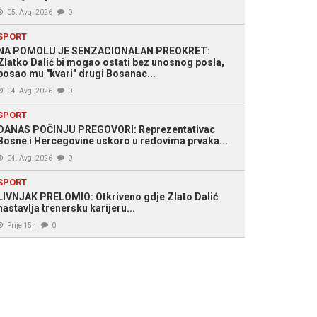
05. Avg. 2026
0
SPORT
NA POMOLU JE SENZACIONALAN PREOKRET:
Zlatko Dalić bi mogao ostati bez unosnog posla,
posao mu "kvari" drugi Bosanac...
04. Avg. 2026
0
SPORT
DANAS POČINJU PREGOVORI: Reprezentativac
Bosne i Hercegovine uskoro u redovima prvaka...
04. Avg. 2026
0
SPORT
LIVNJAK PRELOMIO: Otkriveno gdje Zlato Dalić
nastavlja trenersku karijeru...
Prije 15h
0