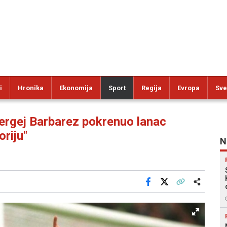
i
Hronika
Ekonomija
Sport
Regija
Evropa
Sve
gej Barbarez pokrenuo lanac
oriju"
N
Facebook
X
Kopiraj link
Više