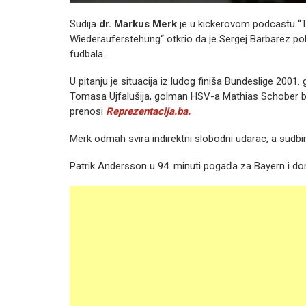
Sudija
dr. Markus Merk
je u kickerovom podcastu “
Wiederauferstehung“ otkrio da je Sergej Barbarez po
fudbala.
U pitanju je situacija iz ludog finiša Bundeslige 20
Tomasa Ujfalušija, golman HSV-a Mathias Schober bez
prenosi
Reprezentacija.ba.
Merk odmah svira indirektni slobodni udarac, a sudbi
Patrik Andersson u 94. minuti pogađa za Bayern i do