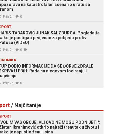
upozorava na katastrofalan scenario u ratu sa
Iranom
Prije 2h
0
SPORT
HARIS TABAKOVIĆ JUNAK SALZBURGA: Pogledajte
kako je postigao prvijenac za pobjedu protiv
Pafosa (VIDEO)
Prije 2h
0
HRONIKA
FUP DOBIO INFORMACIJE DA SE ĐORĐE ŽDRALE
SKRIVA U FBiH: Rade na njegovom lociranju i
hapšenju
Prije 2h
0
port
/ Najčitanije
SPORT
"VOLIM VAS OBOJE, ALI OVO NE MOGU PODNIJETI":
Zlatan Ibrahimović otkrio najteži trenutak u životu i
kako je napustio ženu i sina