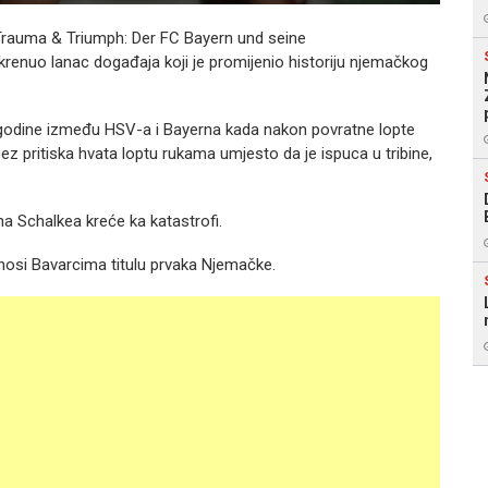
Trauma & Triumph: Der FC Bayern und seine
krenuo lanac događaja koji je promijenio historiju njemačkog
01. godine između HSV-a i Bayerna kada nakon povratne lopte
 pritiska hvata loptu rukama umjesto da je ispuca u tribine,
na Schalkea kreće ka katastrofi.
nosi Bavarcima titulu prvaka Njemačke.