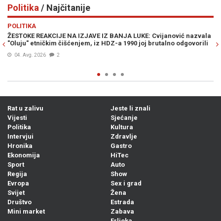
Politika
/ Najčitanije
Previous
N
POLITIKA
E IZ BANJA LUKE: Cvijanović nazvala
BURNO U ŠIROKOM BRIJEGU: Čovi
 iz HDZ-a 1990 joj brutalno odgovorili
"Oluje" udario rampu Lučiću
05. Avg. 2026
0
Rat u zalivu
Jeste li znali
Vijesti
Sjećanje
Politika
Kultura
Intervjui
Zdravlje
Hronika
Gastro
Ekonomija
HiTec
Sport
Auto
Regija
Show
Evropa
Sex i grad
Svijet
Žena
Društvo
Estrada
Mini market
Zabava
Frljoka