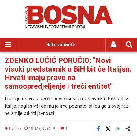
Rat u zalivu 💥
ZDENKO LUČIĆ PORUČIO: "Novi
visoki predstavnik u BiH bit će Italijan.
Hrvati imaju pravo na
samoopredjeljenje i treći entitet"
Lučić je ustvrdio da će novi visoki predstavnik u BiH biti iz
Italije, naglasivši da mu je ime poznato, ali da ga u ovoj fazi
ne smije otkriti javnosti.
Politika
18. Maj 2026
1
Facebook
X
Kopiraj link
Više