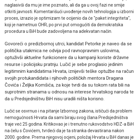
naglasivši da mu je ime poznato, ali da ga u ovoj fazi ne smije
otkriti javnosti. Komentarišući uvođenje novih tehnologija u izborni
proces, izrazio je optimizam te ocijenio da će "paket integriteta",
koji je nametnuo OHR, po prvi put omogućiti da demokratska
procedura u BiH bude zadovoljena na adekvatan način.
Govoreći o predizbornoj utrci, kandidat Petorke je naveo da se
politička utakmica ne odvija pod ravnopravnim uslovima,
optuživši aktuelne funkcionere da u kampanji koriste državne
resurse i policijsku pratnju. Lučić je sebe proglasio jedinim
legitimnim kandidatima Hrvata, iznijevši teške optužbe na račun
svojih protukandidata i njihovih političkih mentora Dragana
Čovića i Željka Komšića, za koje tvrdi da su tokom rata bili na
suprotnim stranama u odnosu na interese hrvatskog naroda te
da u Predsjedništvu BiH nisu uradili ništa korisno.
Lučić se osvrnuo i na pitanje Izbornog zakona, ističući da problem
nemogućnosti Hrvata da sami biraju svog člana Predsjedništva
traje već 25 godina. Kritikovao je i trenutno rukovodstvo HDZ-a BiH
na čelu s Čovićem, tvrdeći da je ta stranka devastirana nakon
2000. godine. Prema njegovoj ocjeni, položaj Hrvata u BiH danas je