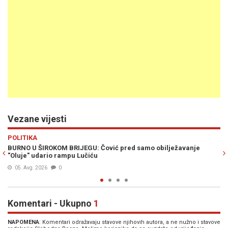
Vezane vijesti
Previous
N
POLITIKA
ć pred samo obilježavanje
GORKA ISTINA O POLITICI HDZ-a: Čović
branitelji oslobodili!
03. Avg. 2026
1
Komentari - Ukupno
1
NAPOMENA
: Komentari odražavaju stavove njihovih autora, a ne nužno i stavove