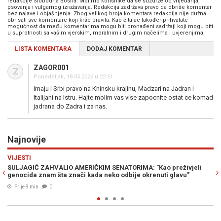
redakcije Slobodna Bosna. Molimo korisnike da se suzdrže od vrijeđanja,
psovanja i vulgarnog izražavanja. Redakcija zadržava pravo da obriše komentar
bez najave i objašnjenja. Zbog velikog broja komentara redakcija nije dužna
obrisati sve komentare koji krše pravila. Kao čitalac također prihvatate
mogućnost da među komentarima mogu biti pronađeni sadržaji koji mogu biti
u suprotnosti sa vašim vjerskim, moralnim i drugim načelima i uvjerenjima.
LISTA KOMENTARA
DODAJ KOMENTAR
ZAGOR001
Z
Ponedeljak, 18.05.2026 u 22:51
Imaju i Srbi pravo na Kninsku krajinu, Madzari na Jadran i
Italijani na Istru. Hajte molim vas vise zapocnite ostat ce komad
jadrana do Zadra i za nas.
Najnovije
Previous
N
ŠARENI SVIJET
M SENATORIMA: "Kao preživjeli
SNIMAK KOJI JE ZADIVIO PLANETU: 
neko odbije okrenuti glavu"
usred operacije, pogledajte reakci
Prije 14 min
0