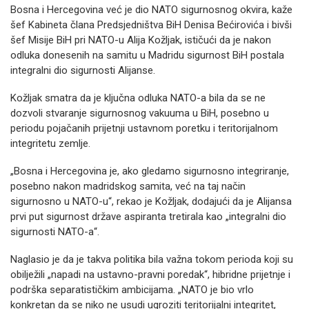
Bosna i Hercegovina već je dio NATO sigurnosnog okvira, kaže
šef Kabineta člana Predsjedništva BiH Denisa Bećirovića i bivši
šef Misije BiH pri NATO-u Alija Kožljak, ističući da je nakon
odluka donesenih na samitu u Madridu sigurnost BiH postala
integralni dio sigurnosti Alijanse.
Kožljak smatra da je ključna odluka NATO-a bila da se ne
dozvoli stvaranje sigurnosnog vakuuma u BiH, posebno u
periodu pojačanih prijetnji ustavnom poretku i teritorijalnom
integritetu zemlje.
„Bosna i Hercegovina je, ako gledamo sigurnosno integriranje,
posebno nakon madridskog samita, već na taj način
sigurnosno u NATO-u“, rekao je Kožljak, dodajući da je Alijansa
prvi put sigurnost države aspiranta tretirala kao „integralni dio
sigurnosti NATO-a“.
Naglasio je da je takva politika bila važna tokom perioda koji su
obilježili „napadi na ustavno-pravni poredak“, hibridne prijetnje i
podrška separatističkim ambicijama. „NATO je bio vrlo
konkretan da se niko ne usudi ugroziti teritorijalni integritet,