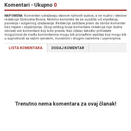
Komentari - Ukupno
0
NAPOMENA
: Komentari odražavaju stavove njihovih autora, a ne nužno i stavove
redakcije Slobodna Bosna. Molimo korisnike da se suzdrže od vrijeđanja,
psovanja i vulgarnog izražavanja. Redakcija zadržava pravo da obriše komentar
bez najave i objašnjenja. Zbog velikog broja komentara redakcija nije dužna
obrisati sve komentare koji krše pravila. Kao čitalac također prihvatate
mogućnost da među komentarima mogu biti pronađeni sadržaji koji mogu biti
u suprotnosti sa vašim vjerskim, moralnim i drugim načelima i uvjerenjima.
LISTA KOMENTARA
DODAJ KOMENTAR
Trenutno nema komentara za ovaj članak!