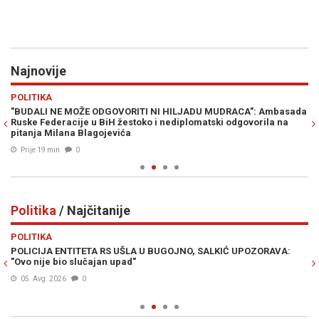
Najnovije
Previous
N
POLITIKA
PO
"BUDALI NE MOŽE ODGOVORITI NI HILJADU MUDRACA": Ambasada
U 
)
Ruske Federacije u BiH žestoko i nediplomatski odgovorila na
sa
pitanja Milana Blagojevića
Prije 19 min
0
Politika
/ Najčitanije
Previous
N
POLITIKA
PO
POLICIJA ENTITETA RS UŠLA U BUGOJNO, SALKIĆ UPOZORAVA:
VE
"Ovo nije bio slučajan upad"
ul
05. Avg. 2026
0