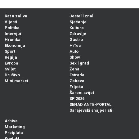
Rat u zalivu
Jeste li znali
Vijesti
Sjećanje
Politika
Kultura
Intervjui
Zdravlje
Hronika
Gastro
Ekonomija
HiTec
Sport
Auto
Regija
Show
Evropa
Sex i grad
Svijet
Žena
Društvo
Estrada
Mini market
Zabava
Frljoka
Šareni svijet
SP 2026
SENAD ANTE-PORTAL
Sarajevski snajperisti
Arhiva
Marketing
Pretplata
Kontakt