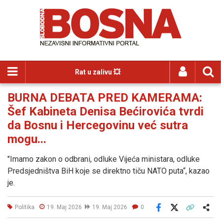
Rat u zalivu 💥
BURNA DEBATA PRED KAMERAMA:
Šef Kabineta Denisa Bećirovića tvrdi
da Bosnu i Hercegovinu već sutra
mogu...
"Imamo zakon o odbrani, odluke Vijeća ministara, odluke
Predsjedništva BiH koje se direktno tiču NATO puta“, kazao
je.
Politika
19. Maj 2026
19. Maj 2026
0
Facebook
X
Kopiraj link
Više