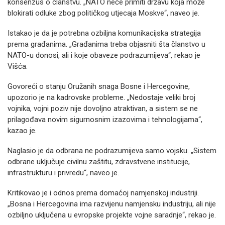
konsenzus o članstvu. „NATO neće primiti državu koja može
blokirati odluke zbog političkog utjecaja Moskve“, naveo je.
Istakao je da je potrebna ozbiljna komunikacijska strategija
prema građanima. „Građanima treba objasniti šta članstvo u
NATO-u donosi, ali i koje obaveze podrazumijeva“, rekao je
Višća.
Govoreći o stanju Oružanih snaga Bosne i Hercegovine,
upozorio je na kadrovske probleme. „Nedostaje veliki broj
vojnika, vojni poziv nije dovoljno atraktivan, a sistem se ne
prilagođava novim sigurnosnim izazovima i tehnologijama“,
kazao je.
Naglasio je da odbrana ne podrazumijeva samo vojsku. „Sistem
odbrane uključuje civilnu zaštitu, zdravstvene institucije,
infrastrukturu i privredu“, naveo je.
Kritikovao je i odnos prema domaćoj namjenskoj industriji.
„Bosna i Hercegovina ima razvijenu namjensku industriju, ali nije
ozbiljno uključena u evropske projekte vojne saradnje“, rekao je.