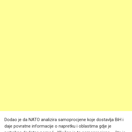
Dodao je da NATO analizira samoprocjene koje dostavlja BiH i
daje povratne informacije o napretku i oblastima gdje je