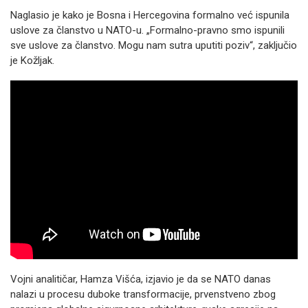
Naglasio je kako je Bosna i Hercegovina formalno već ispunila
uslove za članstvo u NATO-u. „Formalno-pravno smo ispunili
sve uslove za članstvo. Mogu nam sutra uputiti poziv“, zaključio
je Kožljak.
Vojni analitičar, Hamza Višća, izjavio je da se NATO danas
nalazi u procesu duboke transformacije, prvenstveno zbog