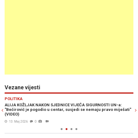
Vezane vijesti
Previous
N
POLITIKA
PO
ALIJA KOŽLJAK NAKON SJEDNICE VIJEĆA SIGURNOSTI UN-a:
AL
"Bećirović je pogodio u centar, susjedi se nemaju pravo miješati"
će
(VIDEO)
13. Maj 2026
0