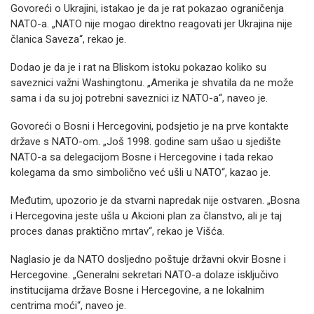
Govoreći o Ukrajini, istakao je da je rat pokazao ograničenja
NATO-a. „NATO nije mogao direktno reagovati jer Ukrajina nije
članica Saveza“, rekao je.
Dodao je da je i rat na Bliskom istoku pokazao koliko su
saveznici važni Washingtonu. „Amerika je shvatila da ne može
sama i da su joj potrebni saveznici iz NATO-a“, naveo je.
Govoreći o Bosni i Hercegovini, podsjetio je na prve kontakte
države s NATO-om. „Još 1998. godine sam ušao u sjedište
NATO-a sa delegacijom Bosne i Hercegovine i tada rekao
kolegama da smo simbolično već ušli u NATO“, kazao je.
Međutim, upozorio je da stvarni napredak nije ostvaren. „Bosna
i Hercegovina jeste ušla u Akcioni plan za članstvo, ali je taj
proces danas praktično mrtav“, rekao je Višća.
Naglasio je da NATO dosljedno poštuje državni okvir Bosne i
Hercegovine. „Generalni sekretari NATO-a dolaze isključivo
institucijama države Bosne i Hercegovine, a ne lokalnim
centrima moći“, naveo je.