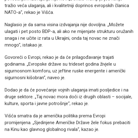
tražio veća ulaganja, ali i kvalitetniji doprinos evropskih članica
NATO-a“, rekao je Višća.
Naglasio je da sama visina izdvajanja nije dovoljna. „Možete
ulagati i pet posto BDP-a, ali ako ne mijenjate strukturu oružanih
snaga i ne učite iz rata u Ukrajini, onda taj novac ne znači
mnogo“, istakao je.
Govoreći o Evropi, rekao je da će prilagođavanje trajati
godinama. „Evropske države su trideset godina živjele u
sigurnosnom komforu, uz jeftine ruske energente i američki
sigurnosni kišobran“, naveo je.
Dodao je da će povećanje vojnih ulaganja imati posljedice i na
druge sektore. „Taj novac mora doći iz drugih oblasti – socijale,
kulture, sporta i javne potrošnje“, rekao je.
Višća smatra da je američka politika prema Evropi
promijenjena. „Sjedinjene Američke Države žele fokus prebaciti
na Kinu kao glavnog globalnog rivala“, kazao je.