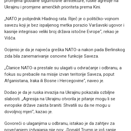
promjena globalne sigurnosne arhitekture, ruske agresije na
Ukrajinu i promjene američkih prioriteta prema Kini.
„NATO je pobjednik Hladnog rata. Riječ je o političko-vojnom
savezu koji je bez ispaljenog metka porazio Varšavski ugovor i
kasnije integrisao veliki broj država istočne Evrope“, rekao je
Višća.
Ocijenio je da je najveća greška NATO-a nakon pada Berlinskog
zida bila zanemarivanje osnovne funkcije Saveza.
„Članice NATO-a prestale su ulagati u odvraćanje i odbranu, a
fokus su prebacile na misije izvan teritorije Saveza, poput
Afganistana, Iraka ili Bosne i Hercegovine“, naveo je.
Dodao je da je ruska invazija na Ukrajinu pokazala ozbiljne
slabosti. „Agresija na Ukrajinu otvorila je pitanje mogu li se
evropske države zaista braniti. Shvatili su da ne mogu u
dovoljnoj mjeri“, kazao je.
Govoreći o ulaganjima u odbranu, istakao je da zahtjev za
povećanjem izdvajanja nije nov. „Donald Trump je još ranije