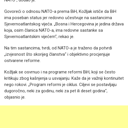
NATO“, dodao je.
Govoreći o odnosu NATO-a prema BiH, Kožljak ističe da BiH
ima poseban status jer redovno učestvuje na sastancima
Sjevernoatlantskog vijeća. „Bosna i Hercegovina je jedina država
koja, osim članica NATO-a, ima redovne sastanke sa
Sjevernoatlantskim vijećem“, rekao je.
Na tim sastancima, tvrdi, od NATO-a je traženo da potvrdi
„izvjesnost što skorijeg članstva“ i objektivno procjenjuje
ostvarene reforme.
Kožljak se osvrnuo i na programe reformi BiH, koji se često
kritikuju zbog kašnjenja u usvajanju. Kaže da je važniji kontinuitet
nego rokovi. „Program reformi je ciklus. Ciljevi se postavljaju
dugoročno, neki za godinu, neki za pet ili deset godina“,
objasnio je.