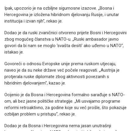
Ipak, upozorio je na ozbiljne sigurnosne izazove. „Bosna i
Hercegovina je izložena hibridnom djelovanju Rusije, i unutar
institucija i izvan njih“, rekao je.
Dodao je da ruski zvaničnici otvoreno prijete Bosni i Hercegovini
zbog mogućeg članstva u NATO-u. „Ruski ambasador javno
govori da bi nam se moglo ‘svašta desiti’ ako uđemo u NATO“,
istakao je.
Govoreći o odnosu Evropske unije prema ruskom utjecaju,
naveo je da su neke države već počele reagovati. „Austrija je
protjerala ruske diplomate zbog aktivnosti povezanih s
hibridnim djelovanjem“, kazao je.
Ocijenio je da Bosna i Hercegovina formalno sarađuje s NATO-
om, ali bez jasne političke strategije. „Mi usvajamo programe
reformi retroaktivno, za godine koje su već prošle, što pokazuje
ozbiljan problem u pristupu“, rekao je.
Dodao je da Bosna i Hercegovina nema jasan unutrašnji