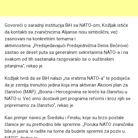
Govoreći o saradnji institucija BiH sa NATO-om, Kožljak ističe
da kontakti sa zvaničnicima Alijanse nisu simbolični, već
zasnovani na konkretnim temama i
aktivnostima. „Predsjedavajući Predsjedništva Denis Bećirović
sastao se deset puta sa generalnim sekretarima NATO-a i na
svakom od tih sastanaka razgovaralo se o suštinskim
pitanjima“, rekao je.
Kožljak tvrdi da se BiH nalazi „na vratima NATO-a“ te podsjeća
da je zemlja trenutno jedina koja ima aktiviran Akcioni plan za
članstvo (MAP). „Bosna i Hercegovina se kreće ka članstvu u
NATO-u. Već smo dostavili pet programa reformi i kroz njih se
pripremamo za članstvo“, rekao je.
Kao primjer naveo je Švedsku i Finsku, koje su brzo postale
članice jer su prethodno bile spremne. „Poruka NATO zvaničnika
bila je jasna: vi radite na tome da budete spremni za poziv u