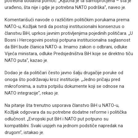
potrebna dodatna pomoć. „Ključna je ta samoprocjena – šta je
urađeno, šta nije i gdje je potrebna NATO podrška“, naveo je.
Komentarišući navode o različitim političkim porukama prema
NATO-u, Kožljak tvrdi da postoji institucionalni konsenzus o
članstvu BiH, uprkos javnim protivljenjima pojedinih političara. „U
Bosni i Hercegovini postoji potpuna institucionalna saglasnost
da BiH bude članica NATO-a. Imamo zakon o odbrani, odluke
Vijeća ministara, odluke Predsjedništva BiH koje se direktno tiču
NATO puta“, kazao je.
Dodao je da političari često javno šalju drugačije poruke od
onoga što podržavaju kroz institucije. „Jedno pričaju pred
mikrofonima, a sutra potpišu dokumente koji se odnose na
NATO integracije“, rekao je.
Na pitanje šta trenutno usporava članstvo BiH u NATO-u,
Kožljak odgovara da su potrebne dodatne reforme i politička
odlučnost. „Evropski put BiH i NATO put potpuno su
kompatibilni. Svaki uspjeh na jednom podstiče napredak na
drugom“, istakao je.