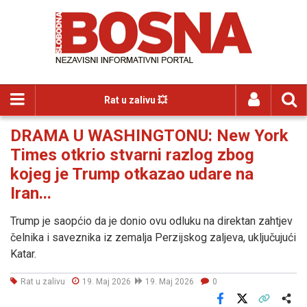
Rat u zalivu 💥
DRAMA U WASHINGTONU: New York
Times otkrio stvarni razlog zbog
kojeg je Trump otkazao udare na
Iran...
Trump je saopćio da je donio ovu odluku na direktan zahtjev
čelnika i saveznika iz zemalja Perzijskog zaljeva, uključujući
Katar.
Rat u zalivu
19. Maj 2026
19. Maj 2026
0