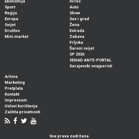
Ekonomija
HiTec
Sport
Auto
Regija
Show
Evropa
Sex i grad
Svijet
Žena
Društvo
Estrada
Mini market
Zabava
Frljoka
Šareni svijet
SP 2026
SENAD ANTE-PORTAL
Sarajevski snajperisti
Arhiva
Marketing
Pretplata
Kontakt
Impressum
Uslovi korištenja
Zaštita privatnosti
Sva prava zadržana.