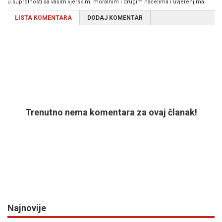
u suprotnosti sa vašim vjerskim, moralnim i drugim načelima i uvjerenjima.
LISTA KOMENTARA
DODAJ KOMENTAR
Trenutno nema komentara za ovaj članak!
Najnovije
Previous
N