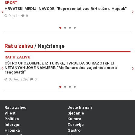
ŠARENI SVIJET
u Hajduk"
MISLILA DA NIJE DOBILA NIŠTA, PA BACILA JACKPOT: Milion
spašeno iz rasparane vreće
Prije 4h
0
Rat u zalivu
/ Najčitanije
Previous
N
RAT U ZALIVU
LI
BIJES U WASHINGTONU: Iran na pragu konačnog dogovora 
mora
susjednom zemljom, oštre reakcije SAD-a...
04. Avg. 2026
0
Rat u zalivu
Jeste li znali
Vijesti
Sjećanje
Politika
Kultura
Intervjui
Zdravlje
Hronika
Gastro