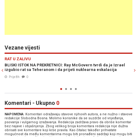
Vezane vijesti
Previous
N
RAT U ZALIVU
ael
PENZIONISANI PUKOVNIK AMERIČKE VOJSKE DOUGLAS
MACGREGOR: "Rusija, Kina i Iran stvaraju novi poredak na Blisk
istoku"
Prije 10h
0
Komentari - Ukupno
0
NAPOMENA
: Komentari odražavaju stavove njihovih autora, a ne nužno i stavove
redakcije Slobodna Bosna. Molimo korisnike da se suzdrže od vrijeđanja,
psovanja i vulgarnog izražavanja. Redakcija zadržava pravo da obriše komentar
bez najave i objašnjenja. Zbog velikog broja komentara redakcija nije dužna
obrisati sve komentare koji krše pravila. Kao čitalac također prihvatate
mogućnost da među komentarima mogu biti pronađeni sadržaji koji mogu biti