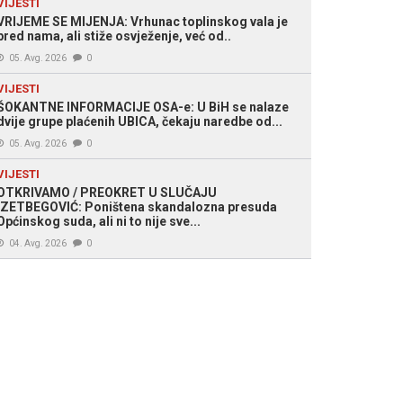
VIJESTI
VRIJEME SE MIJENJA: Vrhunac toplinskog vala je
pred nama, ali stiže osvježenje, već od..
05. Avg. 2026
0
VIJESTI
ŠOKANTNE INFORMACIJE OSA-e: U BiH se nalaze
dvije grupe plaćenih UBICA, čekaju naredbe od...
05. Avg. 2026
0
VIJESTI
OTKRIVAMO / PREOKRET U SLUČAJU
IZETBEGOVIĆ: Poništena skandalozna presuda
Općinskog suda, ali ni to nije sve...
04. Avg. 2026
0