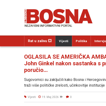
Rat u zalivu 💥
Vijesti
Politika
Intervju
OGLASILA SE AMERIČKA AMBA
John Ginkel nakon sastanka s p
poručio...
Sugovornici su zaključili kako Bosna i Hercegovina
traži više političke zrelosti, učinkovitije institucij
Vijesti
19. Maj 2026
0