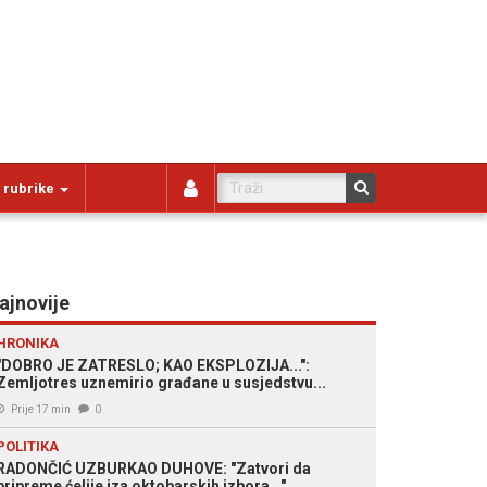
 rubrike
ajnovije
HRONIKA
"DOBRO JE ZATRESLO; KAO EKSPLOZIJA...":
Zemljotres uznemirio građane u susjedstvu...
Prije 17 min
0
POLITIKA
RADONČIĆ UZBURKAO DUHOVE: "Zatvori da
pripreme ćelije iza oktobarskih izbora..."