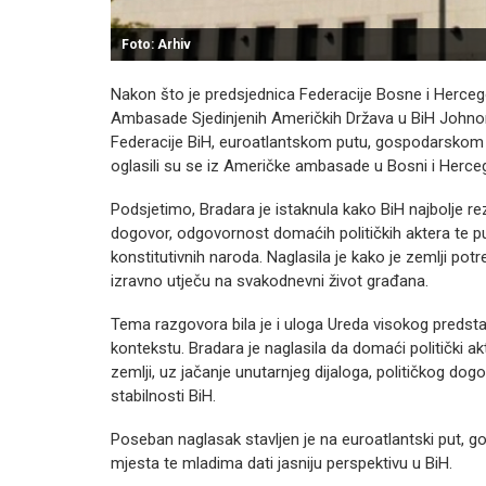
Foto: Arhiv
Nakon što je predsjednica Federacije Bosne i Herce
Ambasade Sjedinjenih Američkih Država u BiH Johnom G
Federacije BiH, euroatlantskom putu, gospodarskom r
oglasili su se iz Američke ambasade u Bosni i Herceg
Podsjetimo, Bradara je istaknula kako BiH najbolje r
dogovor, odgovornost domaćih političkih aktera te p
konstitutivnih naroda. Naglasila je kako je zemlji pot
izravno utječu na svakodnevni život građana.
Tema razgovora bila je i uloga Ureda visokog predst
kontekstu. Bradara je naglasila da domaći politički a
zemlji, uz jačanje unutarnjeg dijaloga, političkog do
stabilnosti BiH.
Poseban naglasak stavljen je na euroatlantski put, go
mjesta te mladima dati jasniju perspektivu u BiH.