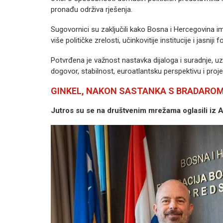
pronađu održiva rješenja.
Sugovornici su zaključili kako Bosna i Hercegovina ima
više političke zrelosti, učinkovitije institucije i jasnij
Potvrđena je važnost nastavka dijaloga i suradnje, u
dogovor, stabilnost, euroatlantsku perspektivu i proje
GINKEL, NAKON SASTANKA S BRADARO
Jutros su se na društvenim mrežama oglasili iz 