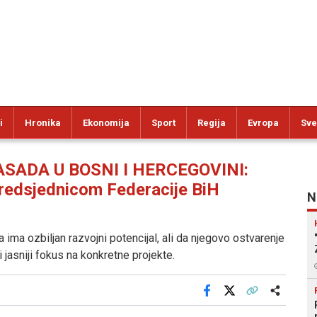
i
Hronika
Ekonomija
Sport
Regija
Evropa
Sve
SADA U BOSNI I HERCEGOVINI:
redsjednicom Federacije BiH
N
 ima ozbiljan razvojni potencijal, ali da njegovo ostvarenje
e i jasniji fokus na konkretne projekte.
Facebook
X
Kopiraj link
Više