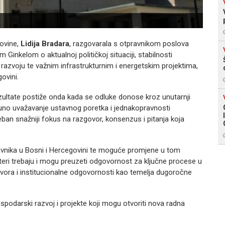
govine,
Lidija Bradara
, razgovarala s otpravnikom poslova
inkelom o aktualnoj političkoj situaciji, stabilnosti
azvoju te važnim infrastrukturnim i energetskim projektima,
ovini.
ezultate postiže onda kada se odluke donose kroz unutarnji
uno uvažavanje ustavnog poretka i jednakopravnosti
reban snažniji fokus na razgovor, konsenzus i pitanja koja
avnika u Bosni i Hercegovini te moguće promjene u tom
kteri trebaju i mogu preuzeti odgovornost za ključne procese u
govora i institucionalne odgovornosti kao temelja dugoročne
spodarski razvoj i projekte koji mogu otvoriti nova radna