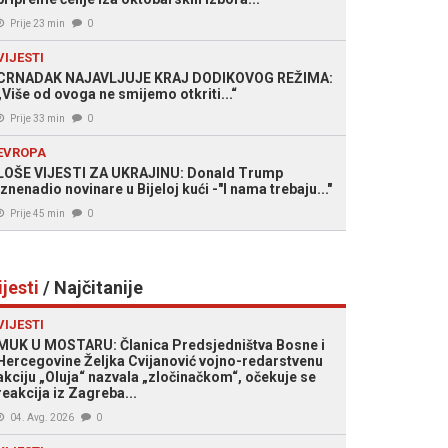
Prije 23 min
0
VIJESTI
CRNADAK NAJAVLJUJE KRAJ DODIKOVOG REŽIMA:
„Više od ovoga ne smijemo otkriti...“
Prije 33 min
0
EVROPA
LOŠE VIJESTI ZA UKRAJINU: Donald Trump
iznenadio novinare u Bijeloj kući -"I nama trebaju..."
Prije 45 min
0
ijesti
/ Najčitanije
VIJESTI
MUK U MOSTARU: Članica Predsjedništva Bosne i
Hercegovine Željka Cvijanović vojno-redarstvenu
akciju „Oluja“ nazvala „zločinačkom“, očekuje se
reakcija iz Zagreba...
04. Avg. 2026
0