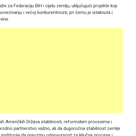
žni za Federaciju BiH i cijelu zemlju, uključujući projekte koji
vezivanju i većoj konkurentnosti, pri čemu je istaknuta i
vine.
enih Američkih Država stabilnosti, reformskim procesima i
arodno partnerstvo važno, ali da dugoročna stabilnost zemlje
i institucija da preuzmu odgovornost za ključne procese i