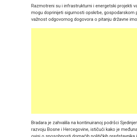
Razmotreni su i infrastrukturni i energetski projekti va
mogu doprinijeti sigurnosti opskrbe, gospodarskom po
važnost odgovornog dogovora o pitanju državne imo
Bradara je zahvalila na kontinuiranoj podršci Sjedinj
razvoju Bosne i Hercegovine, ističući kako je međun
ovisi o sposobnosti domaćih političkih predstavnika 