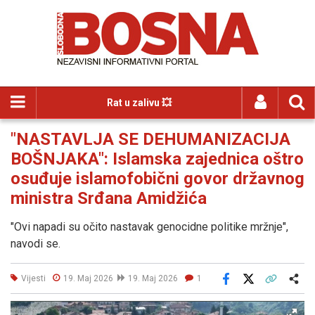
Rat u zalivu 💥
"NASTAVLJA SE DEHUMANIZACIJA
BOŠNJAKA": Islamska zajednica oštro
osuđuje islamofobični govor državnog
ministra Srđana Amidžića
"Ovi napadi su očito nastavak genocidne politike mržnje",
navodi se.
Vijesti
19. Maj 2026
19. Maj 2026
1
Facebook
X
Kopiraj link
Više