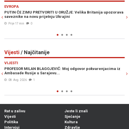
Previous
N
REGIJA
nija upozorava
SELAK RASPUDIĆ ŽESTOKO UDARILA NA PLENKOVIĆA: "O
trenutak kada cijela Vlada treba pasti!"
Prije 28 min
0
Vijesti
/ Najčitanije
Previous
N
VIJESTI
renjacima iz
ŠOK NA GRANICI: Ponesete li ovo voće u Hrvatsku, prije
kazna od nevjerovatnih 13.000 eura
07. Avg. 2026
0
Rat u zalivu
Jeste li znali
Vijesti
Sjećanje
Politika
Kultura
Intervjui
Zdravlje