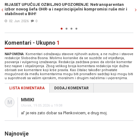
entan
BIRA SE NOVI REIS: Birat će se između najmanje dva kandida
še mir i
tajnim glasanjem
18. Apr. 2026
0
Komentari - Ukupno
1
NAPOMENA
: Komentari odražavaju stavove njihovih autora, a ne nužno i stavove
redakcije Slobodna Bosna. Molimo korisnike da se suzdrže od vrijeđanja,
psovanja i vulgarnog izražavanja. Redakcija zadržava pravo da obriše komentar
bez najave i objašnjenja. Zbog velikog broja komentara redakcija nije dužna
obrisati sve komentare koji krše pravila. Kao čitalac također prihvatate
mogućnost da među komentarima mogu biti pronađeni sadržaji koji mogu biti
u suprotnosti sa vašim vjerskim, moralnim i drugim načelima i uvjerenjima.
LISTA KOMENTARA
DODAJ KOMENTAR
MMIKI
M
Utorak, 19.05.2026 u 19:08
al' je reis zato dobar sa Plenkovicem, e drug moj.
Najnovije