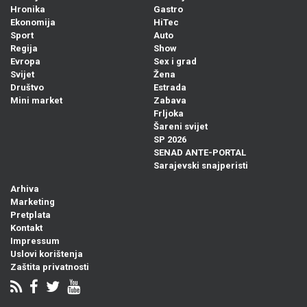
Hronika
Gastro
Ekonomija
HiTec
Sport
Auto
Regija
Show
Evropa
Sex i grad
Svijet
Žena
Društvo
Estrada
Mini market
Zabava
Frljoka
Šareni svijet
SP 2026
SENAD ANTE-PORTAL
Sarajevski snajperisti
Arhiva
Marketing
Pretplata
Kontakt
Impressum
Uslovi korištenja
Zaštita privatnosti