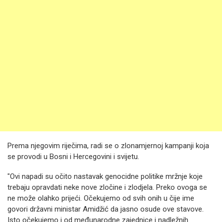
Prema njegovim riječima, radi se o zlonamjernoj kampanji koja
se provodi u Bosni i Hercegovini i svijetu.
"Ovi napadi su očito nastavak genocidne politike mržnje koje
trebaju opravdati neke nove zločine i zlodjela. Preko ovoga se
ne može olahko prijeći. Očekujemo od svih onih u čije ime
govori državni ministar Amidžić da jasno osude ove stavove.
Isto očekujemo i od međunarodne zajednice i nadležnih