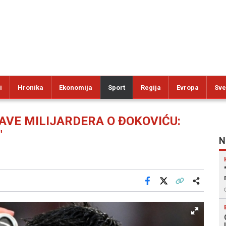
i
Hronika
Ekonomija
Sport
Regija
Evropa
Sve
AVE MILIJARDERA O ĐOKOVIĆU:
"
N
Facebook
X
Kopiraj link
Više