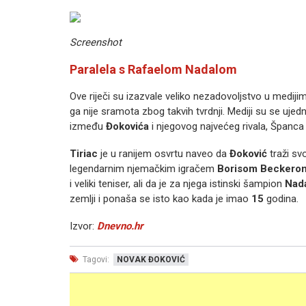
Screenshot
Paralela s Rafaelom Nadalom
Ove riječi su izazvale veliko nezadovoljstvo u medijima
ga nije sramota zbog takvih tvrdnji. Mediji su se ujedno
između
Đokovića
i njegovog najvećeg rivala, Španc
Tiriac
je u ranijem osvrtu naveo da
Đoković
traži sv
legendarnim njemačkim igračem
Borisom Beckero
i veliki teniser, ali da je za njega istinski šampion
Nad
zemlji i ponaša se isto kao kada je imao
15
godina.
Izvor:
Dnevno.hr
Tagovi:
NOVAK ĐOKOVIĆ