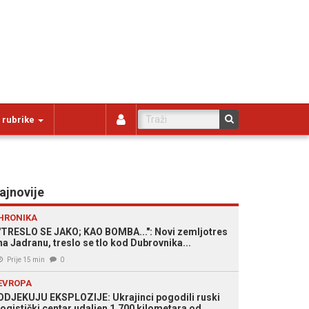
 rubrike
ajnovije
HRONIKA
"TRESLO SE JAKO; KAO BOMBA...": Novi zemljotres
na Jadranu, treslo se tlo kod Dubrovnika...
Prije 15 min
0
EVROPA
ODJEKUJU EKSPLOZIJE: Ukrajinci pogodili ruski
logistički centar udaljen 1.700 kilometara od