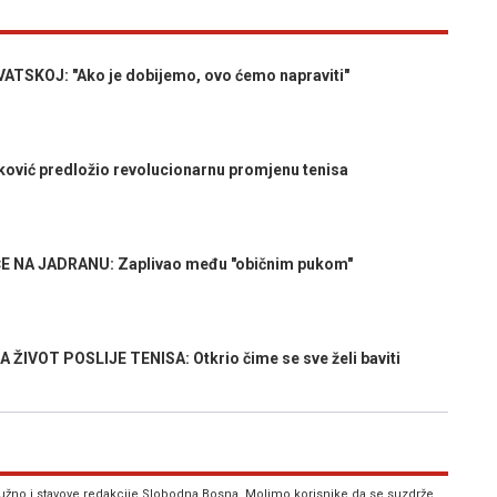
TSKOJ: "Ako je dobijemo, ovo ćemo napraviti"
vić predložio revolucionarnu promjenu tenisa
 NA JADRANU: Zaplivao među "običnim pukom"
IVOT POSLIJE TENISA: Otkrio čime se sve želi baviti
 nužno i stavove redakcije Slobodna Bosna. Molimo korisnike da se suzdrže