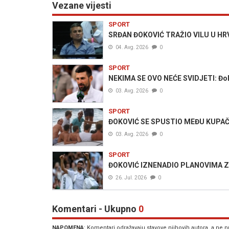
Vezane vijesti
SPORT
SRĐAN ĐOKOVIĆ TRAŽIO VILU U HRVA
04. Avg. 2026
0
SPORT
NEKIMA SE OVO NEĆE SVIDJETI: Đoko
03. Avg. 2026
0
SPORT
ĐOKOVIĆ SE SPUSTIO MEĐU KUPAČE
03. Avg. 2026
0
SPORT
ĐOKOVIĆ IZNENADIO PLANOVIMA ZA Ž
26. Jul. 2026
0
Komentari - Ukupno
0
NAPOMENA
: Komentari odražavaju stavove njihovih autora, a ne