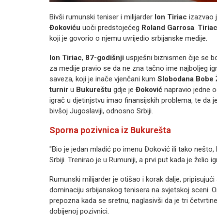
Bivši rumunski teniser i milijarder
Ion Tiriac
izazvao j
Đokoviću
uoči predstojećeg
Roland Garrosa
.
Tiria
koji je govorio o njemu uvrijedio srbijanske medije.
Ion Tiriac
,
87-godišnji
uspješni biznismen čije se b
za medije pravio se da ne zna tačno ime najboljeg ig
saveza, koji je inače vjenčani kum
Slobodana Bobe Ž
turnir
u
Bukureštu
gdje je
Đoković
napravio jedne od
igrač u djetinjstvu imao finansijskih problema, te da 
bivšoj Jugoslaviji, odnosno Srbiji.
Sporna pozivnica iz Bukurešta
"Bio je jedan mladić po imenu Đoković ili tako nešto, k
Srbiji. Trenirao je u Rumuniji, a prvi put kada je želi
Rumunski milijarder je otišao i korak dalje, pripisuju
dominaciju srbijanskog tenisera na svjetskoj sceni. 
prepozna kada se sretnu, naglasivši da je tri četvrti
dobijenoj pozivnici.