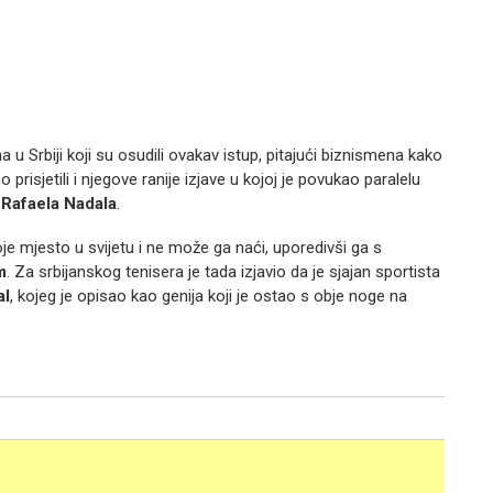
 u Srbiji koji su osudili ovakav istup, pitajući biznismena kako
 prisjetili i njegove ranije izjave u kojoj je povukao paralelu
a
Rafaela Nadala
.
oje mjesto u svijetu i ne može ga naći, uporedivši ga s
m
. Za srbijanskog tenisera je tada izjavio da je sjajan sportista
al
, kojeg je opisao kao genija koji je ostao s obje noge na