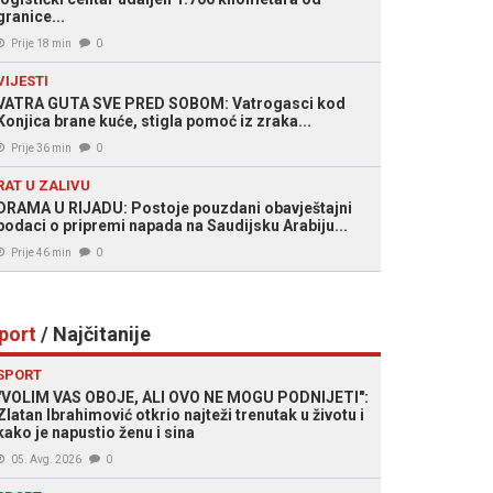
granice...
Prije 18 min
0
VIJESTI
VATRA GUTA SVE PRED SOBOM: Vatrogasci kod
Konjica brane kuće, stigla pomoć iz zraka...
Prije 36 min
0
RAT U ZALIVU
DRAMA U RIJADU: Postoje pouzdani obavještajni
podaci o pripremi napada na Saudijsku Arabiju...
Prije 46 min
0
port
/ Najčitanije
SPORT
"VOLIM VAS OBOJE, ALI OVO NE MOGU PODNIJETI":
Zlatan Ibrahimović otkrio najteži trenutak u životu i
kako je napustio ženu i sina
05. Avg. 2026
0