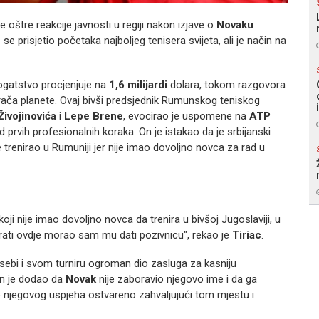
e oštre reakcije javnosti u regiji nakon izjave o
Novaku
c
se prisjetio početaka najboljeg tenisera svijeta, ali je način na
ogatstvo procjenjuje na
1,6 milijardi
dolara, tokom razgovora
rača planete. Ovaj bivši predsjednik Rumunskog teniskog
ivojinovića
i
Lepe Brene
, evocirao je uspomene na
ATP
 prvih profesionalnih koraka. On je istakao da je srbijanski
je trenirao u Rumuniji jer nije imao dovoljno novca za rad u
oji nije imao dovoljno novca da trenira u bivšoj Jugoslaviji, u
o igrati ovdje morao sam mu dati pozivnicu", rekao je
Tiriac
.
ći sebi i svom turniru ogroman dio zasluga za kasniju
On je dodao da
Novak
nije zaboravio njegovo ime i da ga
ne njegovog uspjeha ostvareno zahvaljujući tom mjestu i