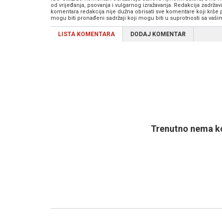
od vrijeđanja, psovanja i vulgarnog izražavanja. Redakcija zadrža
komentara redakcija nije dužna obrisati sve komentare koji krše
mogu biti pronađeni sadržaji koji mogu biti u suprotnosti sa vaš
LISTA KOMENTARA
DODAJ KOMENTAR
Trenutno nema ko