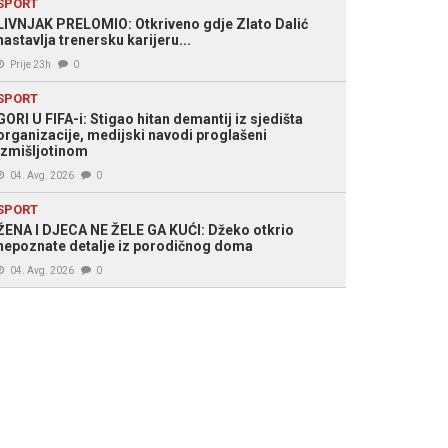
SPORT
LIVNJAK PRELOMIO: Otkriveno gdje Zlato Dalić
nastavlja trenersku karijeru...
Prije 23h
0
SPORT
GORI U FIFA-i: Stigao hitan demantij iz sjedišta
organizacije, medijski navodi proglašeni
izmišljotinom
04. Avg. 2026
0
SPORT
ŽENA I DJECA NE ŽELE GA KUĆI: Džeko otkrio
nepoznate detalje iz porodičnog doma
04. Avg. 2026
0