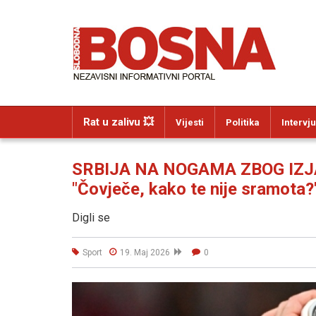
Rat u zalivu 💥
Vijesti
Politika
Intervju
SRBIJA NA NOGAMA ZBOG IZJ
"Čovječe, kako te nije sramota?
Digli se
Sport
19. Maj 2026
0