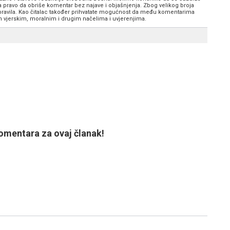
va pravo da obriše komentar bez najave i objašnjenja. Zbog velikog broja
 pravila. Kao čitalac također prihvatate mogućnost da među komentarima
im vjerskim, moralnim i drugim načelima i uvjerenjima.
mentara za ovaj članak!