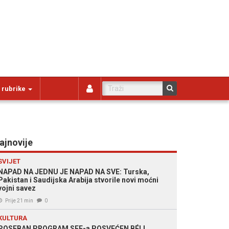
 rubrike
ajnovije
SVIJET
NAPAD NA JEDNU JE NAPAD NA SVE: Turska,
Pakistan i Saudijska Arabija stvorile novi moćni
vojni savez
Prije 21 min
0
KULTURA
POSEBAN PROGRAM SFF-a POSVEĆEN BÉLI