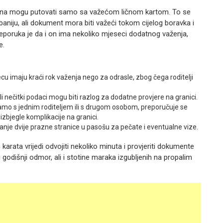
iona mogu putovati samo sa važećom ličnom kartom. To se
baniju, ali dokument mora biti važeći tokom cijelog boravka i
reporuka je da i on ima nekoliko mjeseci dodatnog važenja,
e.
cu imaju kraći rok važenja nego za odrasle, zbog čega roditelji
i nečitki podaci mogu biti razlog za dodatne provjere na granici.
amo s jednim roditeljem ili s drugom osobom, preporučuje se
izbjegle komplikacije na granici.
nje dvije prazne stranice u pasošu za pečate i eventualne vize.
karata vrijedi odvojiti nekoliko minuta i provjeriti dokumente
godišnji odmor, ali i stotine maraka izgubljenih na propalim