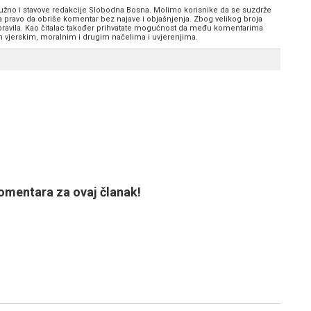
 nužno i stavove redakcije Slobodna Bosna. Molimo korisnike da se suzdrže
va pravo da obriše komentar bez najave i objašnjenja. Zbog velikog broja
 pravila. Kao čitalac također prihvatate mogućnost da među komentarima
im vjerskim, moralnim i drugim načelima i uvjerenjima.
mentara za ovaj članak!