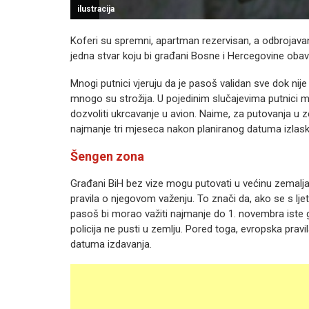
ilustracija
Koferi su spremni, apartman rezervisan, a odbrojavan
jedna stvar koju bi građani Bosne i Hercegovine obave
Mnogi putnici vjeruju da je pasoš validan sve dok nij
mnogo su strožija. U pojedinim slučajevima putnici mo
dozvoliti ukrcavanje u avion. Naime, za putovanja u 
najmanje tri mjeseca nakon planiranog datuma izlaska
Šengen zona
Građani BiH bez vize mogu putovati u većinu zemalja
pravila o njegovom važenju. To znači da, ako se s ljeto
pasoš bi morao važiti najmanje do 1. novembra iste
policija ne pusti u zemlju. Pored toga, evropska pravil
datuma izdavanja.