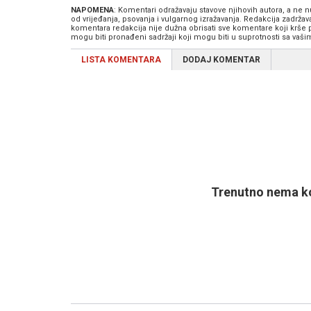
NAPOMENA
: Komentari odražavaju stavove njihovih autora, a ne
od vrijeđanja, psovanja i vulgarnog izražavanja. Redakcija zadrža
komentara redakcija nije dužna obrisati sve komentare koji krše
mogu biti pronađeni sadržaji koji mogu biti u suprotnosti sa vaš
LISTA KOMENTARA
DODAJ KOMENTAR
Trenutno nema ko