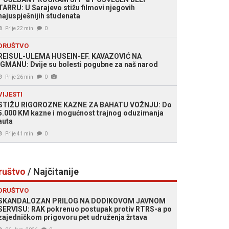
TARRU: U Sarajevo stižu filmovi njegovih
najuspješnijih studenata
Prije 22 min
0
DRUŠTVO
REISUL-ULEMA HUSEIN-EF. KAVAZOVIĆ NA
IGMANU: Dvije su bolesti pogubne za naš narod
Prije 26 min
0
VIJESTI
STIŽU RIGOROZNE KAZNE ZA BAHATU VOŽNJU: Do
5.000 KM kazne i mogućnost trajnog oduzimanja
auta
Prije 41 min
0
ruštvo
/ Najčitanije
DRUŠTVO
SKANDALOZAN PRILOG NA DODIKOVOM JAVNOM
SERVISU: RAK pokrenuo postupak protiv RTRS-a po
zajedničkom prigovoru pet udruženja žrtava