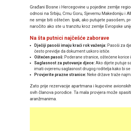
Građani Bosne i Hercegovine u pojedine zemlje reg
odnosi na Srbiju, Crnu Goru, Sjevernu Makedoniju i Al
ne smije biti oštećen. Ipak, ako putujete pasošem, p
naročito ako ste u tranzitu kroz zemlje Evropske unij
Na šta putnici najčešće zaborave
Dječiji pasoši imaju kraći rok važenja:
Pasoši za dje
često previdje da dokument uskoro ističe.
Oštećen pasoš:
Poderane stranice, oštećene korice il
Saglasnost za putovanje djece:
Ako dijete putuje s
imati ovjerenu saglasnost drugog roditelja kako bi se 
Provjerite prazne stranice:
Neke države traže najma
Zato prije rezervacije apartmana i kupovine avionskih 
svih članova porodice. Ta mala provjera može spasiti 
aranžmanima.