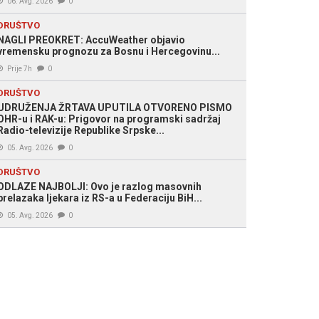
06. Avg. 2026
0
DRUŠTVO
NAGLI PREOKRET: AccuWeather objavio
vremensku prognozu za Bosnu i Hercegovinu...
Prije 7h
0
DRUŠTVO
UDRUŽENJA ŽRTAVA UPUTILA OTVORENO PISMO
OHR-u i RAK-u: Prigovor na programski sadržaj
Radio-televizije Republike Srpske...
05. Avg. 2026
0
DRUŠTVO
ODLAZE NAJBOLJI: Ovo je razlog masovnih
prelazaka ljekara iz RS-a u Federaciju BiH...
05. Avg. 2026
0