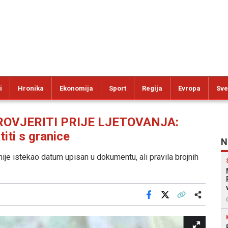
i
Hronika
Ekonomija
Sport
Regija
Evropa
Sve
ROVJERITI PRIJE LJETOVANJA:
iti s granice
N
nije istekao datum upisan u dokumentu, ali pravila brojnih
Facebook
X
Kopiraj link
Više