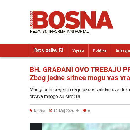
Rat u zalivu 💥
Vijesti
Politika
Intervju
BH. GRAĐANI OVO TREBAJU P
Zbog jedne sitnce mogu vas vrat
Mnogi putnici vjeruju da je pasoš validan sve dok 
država mnogo su strožija.
Društvo
19. Maj 2026
0