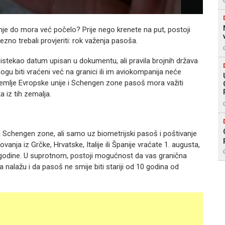
je do mora već počelo? Prije nego krenete na put, postoji
zno trebali provjeriti: rok važenja pasoša.
e istekao datum upisan u dokumentu, ali pravila brojnih država
gu biti vraćeni već na granici ili im aviokompanija neće
zemlje Evropske unije i Schengen zone pasoš mora važiti
 iz tih zemalja.
 Schengen zone, ali samo uz biometrijski pasoš i poštivanje
vanja iz Grčke, Hrvatske, Italije ili Španije vraćate 1. augusta,
 godine. U suprotnom, postoji mogućnost da vas granična
a nalažu i da pasoš ne smije biti stariji od 10 godina od