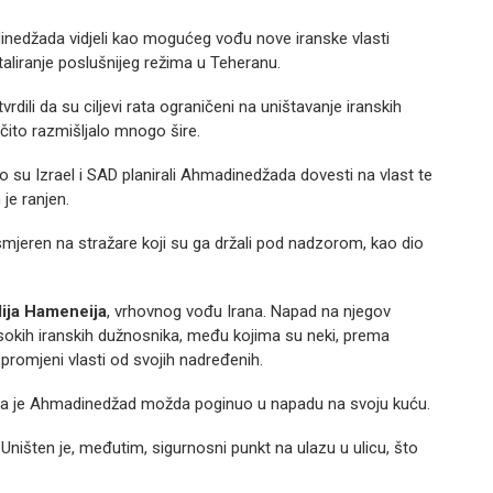
dinedžada vidjeli kao mogućeg vođu nove iranske vlasti
taliranje poslušnijeg režima u Teheranu.
rdili da su ciljevi rata ograničeni na uništavanje iranskih
 očito razmišljalo mnogo šire.
 su Izrael i SAD planirali Ahmadinedžada dovesti na vlast te
je ranjen.
smjeren na stražare koji su ga držali pod nadzorom, kao dio
lija Hameneija
, vrhovnog vođu Irana. Napad na njegov
isokih iranskih dužnosnika, među kojima su neki, prema
 promjeni vlasti od svojih nadređenih.
je da je Ahmadinedžad možda poginuo u napadu na svoju kuću.
. Uništen je, međutim, sigurnosni punkt na ulazu u ulicu, što