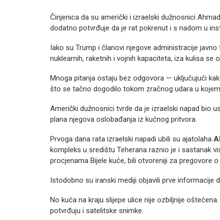
Činjenica da su američki i izraelski dužnosnici Ahma
dodatno potvrđuje da je rat pokrenut i s nadom u ins
Iako su Trump i članovi njegove administracije javno tv
nuklearnih, raketnih i vojnih kapaciteta, iza kulisa se
Mnoga pitanja ostaju bez odgovora — uključujući kako
što se tačno dogodilo tokom zračnog udara u kojem 
Američki dužnosnici tvrde da je izraelski napad bio u
plana njegova oslobađanja iz kućnog pritvora.
Prvoga dana rata izraelski napadi ubili su ajatolaha
A
kompleks u središtu Teherana raznio je i sastanak v
procjenama Bijele kuće, bili otvoreniji za pregovore o
Istodobno su iranski mediji objavili prve informaci
No kuća na kraju slijepe ulice nije ozbiljnije oštećena
potvrđuju i satelitske snimke.