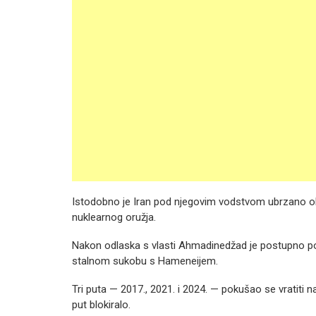
Istodobno je Iran pod njegovim vodstvom ubrzano obo
nuklearnog oružja.
Nakon odlaska s vlasti Ahmadinedžad je postupno posta
stalnom sukobu s Hameneijem.
Tri puta — 2017., 2021. i 2024. — pokušao se vratiti na
put blokiralo.