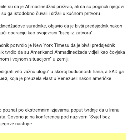
ile su da je Ahmadinedžad preživio, ali da su poginuli njegovi
i su ga istodobno čuvali i držali u kućnom pritvoru.
inedžadove suradnike, objavio da je bivši predsjednik nakon
 operaciju kao svojevrsni “bijeg iz zatvora”.
nik potvrdio je New York Timesu da je bivši predsjednik
nik tvrdio da su Amerikanci Ahmadinedžada vidjeli kao čovjeka
enom i vojnom situacijom” u zemlji.
grati vrlo važnu ulogu” u skoroj budućnosti Irana, a SAD ga
guez
, koja je preuzela vlast u Venezueli nakon američke
poznat po ekstremnim izjavama, poput tvrdnje da u Iranu
a. Govorio je na konferenciji pod nazivom “Svijet bez
 njegove nastupe.