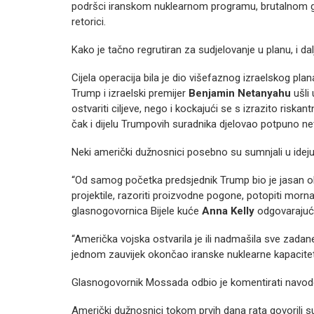
podršci iranskom nuklearnom programu, brutalnom guš
retorici.
Kako je tačno regrutiran za sudjelovanje u planu, i dal
Cijela operacija bila je dio višefaznog izraelskog pla
Trump i izraelski premijer
Benjamin Netanyahu
ušli
ostvariti ciljeve, nego i kockajući se s izrazito risk
čak i dijelu Trumpovih suradnika djelovao potpuno n
Neki američki dužnosnici posebno su sumnjali u idej
“Od samog početka predsjednik Trump bio je jasan oko c
projektile, razoriti proizvodne pogone, potopiti mornar
glasnogovornica Bijele kuće
Anna Kelly
odgovarajući
“Američka vojska ostvarila je ili nadmašila sve zadan
jednom zauvijek okončao iranske nuklearne kapacitet
Glasnogovornik Mossada odbio je komentirati navod
Američki dužnosnici tokom prvih dana rata govorili s