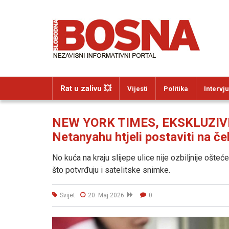
Rat u zalivu 💥
Vijesti
Politika
Intervju
NEW YORK TIMES, EKSKLUZIVNO:
Netanyahu htjeli postaviti na čel
No kuća na kraju slijepe ulice nije ozbiljnije ošteć
što potvrđuju i satelitske snimke.
Svijet
20. Maj 2026
0