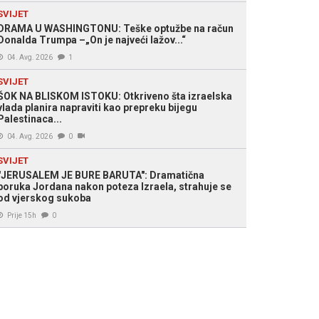
SVIJET
DRAMA U WASHINGTONU: Teške optužbe na račun
Donalda Trumpa –„On je najveći lažov...“
04. Avg. 2026
1
SVIJET
ŠOK NA BLISKOM ISTOKU: Otkriveno šta izraelska
vlada planira napraviti kao prepreku bijegu
Palestinaca...
04. Avg. 2026
0
SVIJET
"JERUSALEM JE BURE BARUTA": Dramatična
poruka Jordana nakon poteza Izraela, strahuje se
od vjerskog sukoba
Prije 15h
0