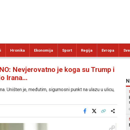
i
Hronika
Ekonomija
Sport
Regija
Evropa
Sve
 Nevjerovatno je koga su Trump i
o Irana...
N
ena. Uništen je, međutim, sigurnosni punkt na ulazu u ulicu,
Facebook
X
Kopiraj link
Više