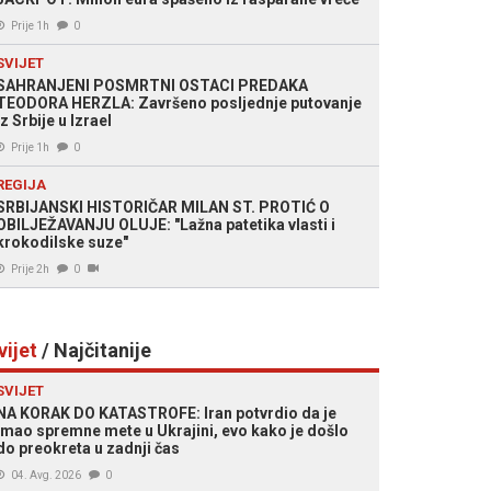
Prije 1h
0
SVIJET
SAHRANJENI POSMRTNI OSTACI PREDAKA
TEODORA HERZLA: Završeno posljednje putovanje
iz Srbije u Izrael
Prije 1h
0
REGIJA
SRBIJANSKI HISTORIČAR MILAN ST. PROTIĆ O
OBILJEŽAVANJU OLUJE: "Lažna patetika vlasti i
krokodilske suze"
Prije 2h
0
vijet
/ Najčitanije
SVIJET
NA KORAK DO KATASTROFE: Iran potvrdio da je
imao spremne mete u Ukrajini, evo kako je došlo
do preokreta u zadnji čas
04. Avg. 2026
0