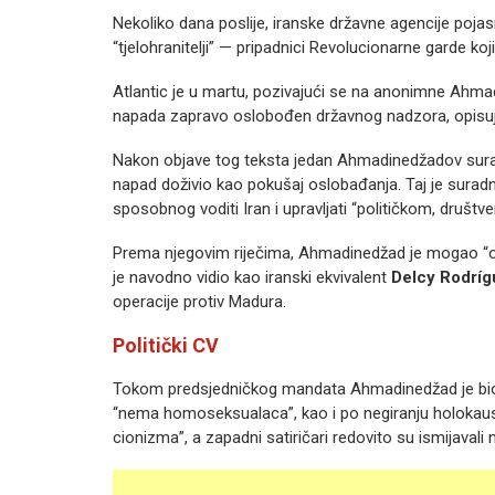
Nekoliko dana poslije, iranske državne agencije pojasn
“tjelohranitelji” — pripadnici Revolucionarne garde koj
Atlantic je u martu, pozivajući se na anonimne Ahmad
napada zapravo oslobođen državnog nadzora, opisujući
Nakon objave tog teksta jedan Ahmadinedžadov surad
napad doživio kao pokušaj oslobađanja. Taj je surad
sposobnog voditi Iran i upravljati “političkom, društv
Prema njegovim riječima, Ahmadinedžad je mogao “odi
je navodno vidio kao iranski ekvivalent
Delcy Rodrí
operacije protiv Madura.
Politički CV
Tokom predsjedničkog mandata Ahmadinedžad je bio 
“nema homoseksualaca”, kao i po negiranju holokaust
cionizma”, a zapadni satiričari redovito su ismijavali