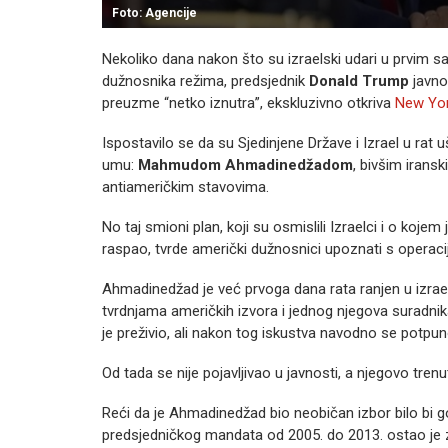
Foto: Agencije
Nekoliko dana nakon što su izraelski udari u prvim sa
dužnosnika režima, predsjednik
Donald Trump
javno 
preuzme “netko iznutra”, ekskluzivno otkriva
New Yo
Ispostavilo se da su Sjedinjene Države i Izrael u rat 
umu:
Mahmudom Ahmadinedžadom
, bivšim irans
antiameričkim stavovima.
No taj smioni plan, koji su osmislili Izraelci i o koj
raspao, tvrde američki dužnosnici upoznati s operac
Ahmadinedžad je već prvoga dana rata ranjen u izrae
tvrdnjama američkih izvora i jednog njegova suradnik
je preživio, ali nakon tog iskustva navodno se potp
Od tada se nije pojavljivao u javnosti, a njegovo trenu
Reći da je Ahmadinedžad bio neobičan izbor bilo bi
predsjedničkog mandata od 2005. do 2013. ostao je z