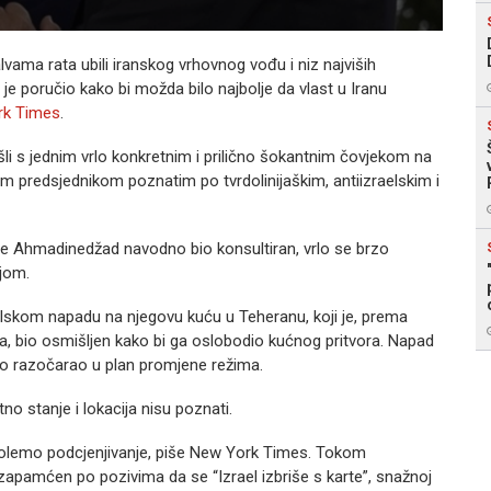
lvama rata ubili iranskog vrhovnog vođu i niz najviših
je poručio kako bi možda bilo najbolje da vlast u Iranu
rk Times
.
ušli s jednim vrlo konkretnim i prilično šokantnim čovjekom na
kim predsjednikom poznatim po tvrdolinijaškim, antiizraelskim i
em je Ahmadinedžad navodno bio konsultiran, vrlo se brzo
ijom.
lskom napadu na njegovu kuću u Teheranu, koji je, prema
a, bio osmišljen kako bi ga oslobodio kućnog pritvora. Napad
uno razočarao u plan promjene režima.
tno stanje i lokacija nisu poznati.
 golemo podcjenjivanje, piše New York Times. Tokom
apamćen po pozivima da se “Izrael izbriše s karte”, snažnoj