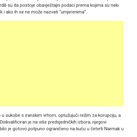
rdili su da postoje obavještajni podaci prema kojima su neki
k i ako ih se ne može nazvati “umjerenima”.
 u sukobe s iranskim vrhom, optužujući režim za korupciju, a
Diskvalificiran je na više predsjedničkih izbora, njegovi
e bilo je gotovo potpuno ograničeno na kuću u četvrti Narmak u