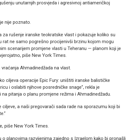
enju unutarnjih prosvjeda i agresivnoj antiameričkoj
je nije poznato.
na za rušenje iranske teokratske vlast i pokazuje koliko su
 u rat ne samo pogrešno procijenivši brzinu kojom mogu
antnim scenarijem promjene vlasti u Teheranu — planom koji je
evjerojatno, piše New York Times.
u vraćanja Ahmadinedžada na vlast.
iljeva operacije Epic Fury: uništiti iranske balističke
icu i oslabiti njihove posredničke snage”, rekla je
 na pitanja o planu promjene režima i Ahmadinedžadu.
e ciljeve, a naši pregovarači sada rade na sporazumu koji bi
e.”
e, piše New York Times.
u o planovima razvijenima zajedno s Izraelom kako bi pronašli