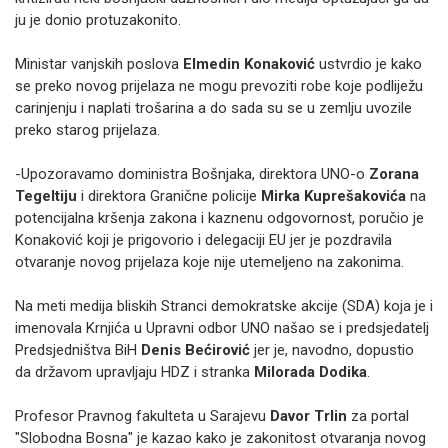
ju je donio protuzakonito.
Ministar vanjskih poslova
Elmedin Konaković
ustvrdio je kako
se preko novog prijelaza ne mogu prevoziti robe koje podliježu
carinjenju i naplati trošarina a do sada su se u zemlju uvozile
preko starog prijelaza.
-Upozoravamo doministra Bošnjaka, direktora UNO-o
Zorana
Tegeltiju
i direktora Granične policije
Mirka Kuprešakovića
na
potencijalna kršenja zakona i kaznenu odgovornost, poručio je
Konaković koji je prigovorio i delegaciji EU jer je pozdravila
otvaranje novog prijelaza koje nije utemeljeno na zakonima.
Na meti medija bliskih Stranci demokratske akcije (SDA) koja je i
imenovala Krnjića u Upravni odbor UNO našao se i predsjedatelj
Predsjedništva BiH
Denis Bećirović
jer je, navodno, dopustio
da državom upravljaju HDZ i stranka
Milorada Dodika
.
Profesor Pravnog fakulteta u Sarajevu
Davor Trlin
za portal
"Slobodna Bosna" je kazao kako je zakonitost otvaranja novog