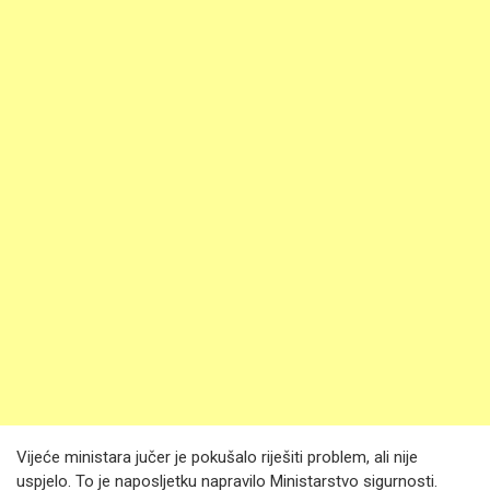
Vijeće ministara jučer je pokušalo riješiti problem, ali nije
uspjelo. To je naposljetku napravilo Ministarstvo sigurnosti.