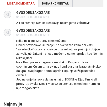
LISTA KOMENTARA
DODAJ KOMENTAR
GVOZDENSAKOZARE
G
Srijeda, 20.05.2026 u 12:11
A i asistencije Denisa Bećiravija ne smijemo zaboraviti.
GVOZDENSAKOZARE
G
Srijeda, 20.05.2026 u 12:11
Ništa mi njima iz GERS-a ne možemo.
Obični pravoslavci su zasjeli na sve važne kako oni kažu
"zajedničke" državne pozicije države koju ne poštuju i ubijaju,
zahvaljujući Dritanima i sad možemo samo laprdati kao Nermin
Nikšić jučer.
Ivica Bošnjak nas nag-uzi samo tako. Kajganić da ne
spominjem, Ćulum ...ma svi nas handre a onaj bageraš nikako
da upali svoj bager. Samo laprda i ispunjava želje ustaša i
četnika.
Jedina svijetla tačka danas u našoj BOSNI je Zijad Krnjić ali
protiv lopovluka Ivice i Ivica uz asistencije elmedina i nermina
nije mogao ništa.
Najnovije