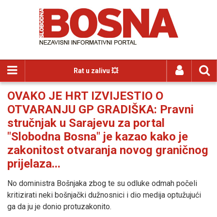
Rat u zalivu 💥
OVAKO JE HRT IZVIJESTIO O
OTVARANJU GP GRADIŠKA: Pravni
stručnjak u Sarajevu za portal
"Slobodna Bosna" je kazao kako je
zakonitost otvaranja novog graničnog
prijelaza...
No doministra Bošnjaka zbog te su odluke odmah počeli
kritizirati neki bošnjački dužnosnici i dio medija optužujući
ga da ju je donio protuzakonito.