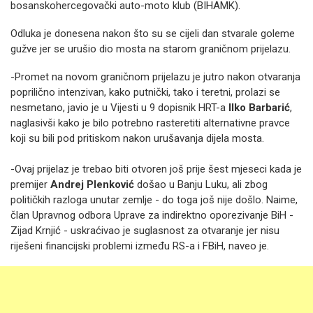
bosanskohercegovački auto-moto klub (BIHAMK).
Odluka je donesena nakon što su se cijeli dan stvarale goleme
gužve jer se urušio dio mosta na starom graničnom prijelazu.
-Promet na novom graničnom prijelazu je jutro nakon otvaranja
poprilično intenzivan, kako putnički, tako i teretni, prolazi se
nesmetano, javio je u Vijesti u 9 dopisnik HRT-a
Ilko Barbarić
,
naglasivši kako je bilo potrebno rasteretiti alternativne pravce
koji su bili pod pritiskom nakon urušavanja dijela mosta.
-Ovaj prijelaz je trebao biti otvoren još prije šest mjeseci kada je
premijer
Andrej Plenković
došao u Banju Luku, ali zbog
političkih razloga unutar zemlje - do toga još nije došlo. Naime,
član Upravnog odbora Uprave za indirektno oporezivanje BiH -
Zijad Krnjić - uskraćivao je suglasnost za otvaranje jer nisu
riješeni financijski problemi između RS-a i FBiH, naveo je.