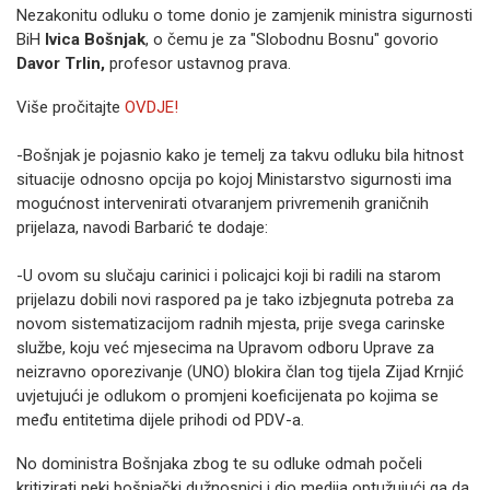
Nezakonitu odluku o tome donio je zamjenik ministra sigurnosti
BiH
Ivica Bošnjak
, o čemu je za "Slobodnu Bosnu" govorio
Davor Trlin,
profesor ustavnog prava.
Više pročitajte
OVDJE!
-Bošnjak je pojasnio kako je temelj za takvu odluku bila hitnost
situacije odnosno opcija po kojoj Ministarstvo sigurnosti ima
mogućnost intervenirati otvaranjem privremenih graničnih
prijelaza, navodi Barbarić te dodaje:
-U ovom su slučaju carinici i policajci koji bi radili na starom
prijelazu dobili novi raspored pa je tako izbjegnuta potreba za
novom sistematizacijom radnih mjesta, prije svega carinske
službe, koju već mjesecima na Upravom odboru Uprave za
neizravno oporezivanje (UNO) blokira član tog tijela Zijad Krnjić
uvjetujući je odlukom o promjeni koeficijenata po kojima se
među entitetima dijele prihodi od PDV-a.
No doministra Bošnjaka zbog te su odluke odmah počeli
kritizirati neki bošnjački dužnosnici i dio medija optužujući ga da