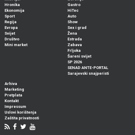
Hronika
Gastro
Ekonomija
HiTec
Sport
Auto
Regija
Show
Evropa
Sex i grad
Svijet
Žena
Društvo
Estrada
Mini market
Zabava
Frljoka
Šareni svijet
SP 2026
SENAD ANTE-PORTAL
Sarajevski snajperisti
Arhiva
Marketing
Pretplata
Kontakt
Impressum
Uslovi korištenja
Zaštita privatnosti