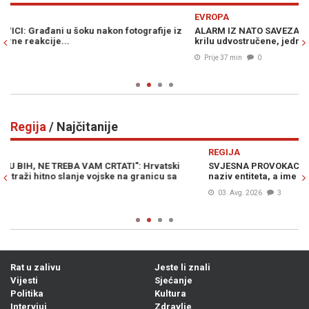
Previous
N
EVROPA
PO
ALARM IZ NATO SAVEZA: Ruske vojne provokacije na istočnom
VA
krilu udvostručene, jedna zemlja na udaru...
ja
mi
Prije 37 min
0
Regija
/ Najčitanije
Previous
N
REGIJA
R
SVJESNA PROVOKACIJA PREDSJEDNIKA SRBIJE: Vučić promašio
HR
naziv entiteta, a ime države prešutio (VIDEO)
za
03. Avg. 2026
3
Rat u zalivu
Jeste li znali
Vijesti
Sjećanje
Politika
Kultura
Intervjui
Zdravlje