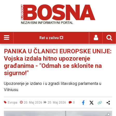
Rat u zalivu 💥
PANIKA U ČLANICI EUROPSKE UNIJE:
Vojska izdala hitno upozorenje
građanima - "Odmah se sklonite na
sigurno!"
Upozorenje je izdano i u zgradi litavskog parlamenta u
Vilniusu.
Evropa
20. Maj 2026
20. Maj 2026
0
Facebook
X
Kopiraj link
Više