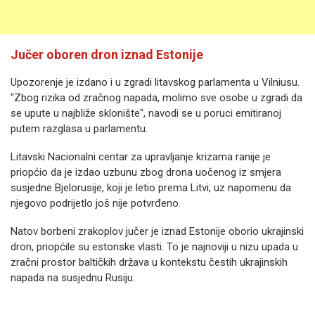
Jučer oboren dron iznad Estonije
Upozorenje je izdano i u zgradi litavskog parlamenta u Vilniusu.
"Zbog rizika od zračnog napada, molimo sve osobe u zgradi da
se upute u najbliže sklonište", navodi se u poruci emitiranoj
putem razglasa u parlamentu.
Litavski Nacionalni centar za upravljanje krizama ranije je
priopćio da je izdao uzbunu zbog drona uočenog iz smjera
susjedne Bjelorusije, koji je letio prema Litvi, uz napomenu da
njegovo podrijetlo još nije potvrđeno.
Natov borbeni zrakoplov jučer je iznad Estonije oborio ukrajinski
dron, priopćile su estonske vlasti. To je najnoviji u nizu upada u
zračni prostor baltičkih država u kontekstu čestih ukrajinskih
napada na susjednu Rusiju.