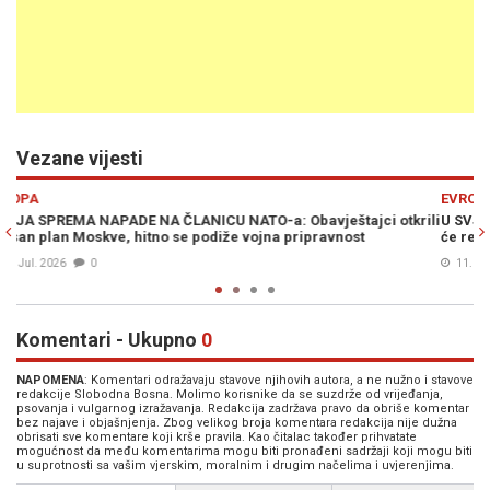
Vezane vijesti
Previous
N
EVROPA
otkrili
U SVJETLU RATA U UKRAJINI: Još jedna evropska zemlja izdvoji
će rekordni iznos za odbranu
11. Dec. 2025
0
Komentari - Ukupno
0
NAPOMENA
: Komentari odražavaju stavove njihovih autora, a ne nužno i stavove
redakcije Slobodna Bosna. Molimo korisnike da se suzdrže od vrijeđanja,
psovanja i vulgarnog izražavanja. Redakcija zadržava pravo da obriše komentar
bez najave i objašnjenja. Zbog velikog broja komentara redakcija nije dužna
obrisati sve komentare koji krše pravila. Kao čitalac također prihvatate
mogućnost da među komentarima mogu biti pronađeni sadržaji koji mogu biti
u suprotnosti sa vašim vjerskim, moralnim i drugim načelima i uvjerenjima.