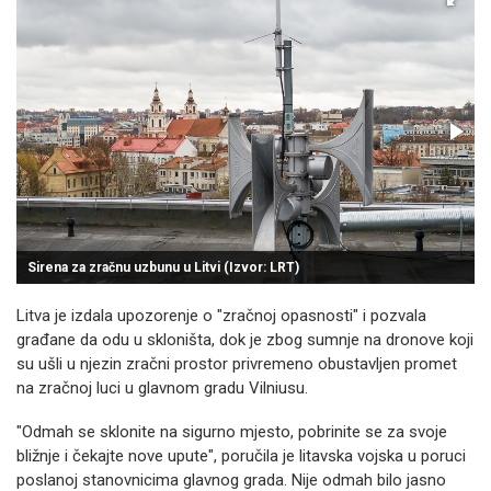
Sirena za zračnu uzbunu u Litvi (Izvor: LRT)
I
Litva je izdala upozorenje o "zračnoj opasnosti" i pozvala
građane da odu u skloništa, dok je zbog sumnje na dronove koji
su ušli u njezin zračni prostor privremeno obustavljen promet
na zračnoj luci u glavnom gradu Vilniusu.
"Odmah se sklonite na sigurno mjesto, pobrinite se za svoje
bližnje i čekajte nove upute", poručila je litavska vojska u poruci
poslanoj stanovnicima glavnog grada. Nije odmah bilo jasno