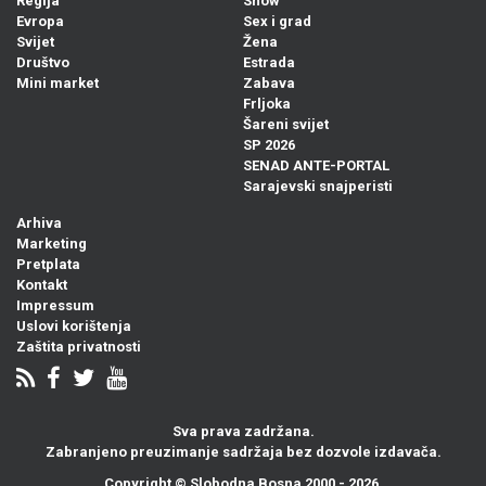
Regija
Show
Evropa
Sex i grad
Svijet
Žena
Društvo
Estrada
Mini market
Zabava
Frljoka
Šareni svijet
SP 2026
SENAD ANTE-PORTAL
Sarajevski snajperisti
Arhiva
Marketing
Pretplata
Kontakt
Impressum
Uslovi korištenja
Zaštita privatnosti
Sva prava zadržana.
Zabranjeno preuzimanje sadržaja bez dozvole izdavača.
Copyright ©
Slobodna Bosna
2000 - 2026.