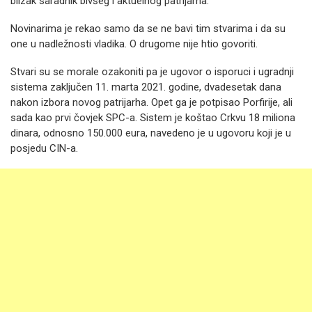
blizak saradnik bivšeg i aktuelnog patrijarha.
Novinarima je rekao samo da se ne bavi tim stvarima i da su
one u nadležnosti vladika. O drugome nije htio govoriti.
Stvari su se morale ozakoniti pa je ugovor o isporuci i ugradnji
sistema zaključen 11. marta 2021. godine, dvadesetak dana
nakon izbora novog patrijarha. Opet ga je potpisao Porfirije, ali
sada kao prvi čovjek SPC-a. Sistem je koštao Crkvu 18 miliona
dinara, odnosno 150.000 eura, navedeno je u ugovoru koji je u
posjedu CIN-a.