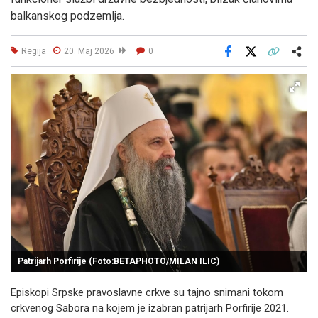
balkanskog podzemlja.
Regija
20. Maj 2026
0
Facebook
X
Kopiraj link
Više
Patrijarh Porfirije (Foto:BETAPHOTO/MILAN ILIC)
Episkopi Srpske pravoslavne crkve su tajno snimani tokom
crkvenog Sabora na kojem je izabran patrijarh Porfirije 2021.