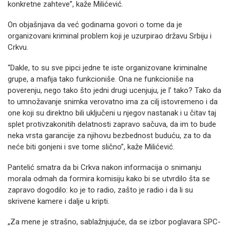
konkretne zahteve”, kaže Milićević.
On objašnjava da već godinama govori o tome da je
organizovani kriminal problem koji je uzurpirao državu Srbiju i
Crkvu.
“Dakle, to su sve pipci jedne te iste organizovane kriminalne
grupe, a mafija tako funkcioniše. Ona ne funkcioniše na
poverenju, nego tako što jedni drugi ucenjuju, je l’ tako? Tako da
to umnožavanje snimka verovatno ima za cilj istovremeno i da
one koji su direktno bili uključeni u njegov nastanak i u čitav taj
splet protivzakonitih delatnosti zapravo sačuva, da im to bude
neka vrsta garancije za njihovu bezbednost buduću, za to da
neće biti gonjeni i sve tome slično”, kaže Milićević.
Pantelić smatra da bi Crkva nakon informacija o snimanju
morala odmah da formira komisiju kako bi se utvrdilo šta se
zapravo dogodilo: ko je to radio, zašto je radio i da li su
skrivene kamere i dalje u kripti.
„Za mene je strašno, sablažnjujuće, da se izbor poglavara SPC-