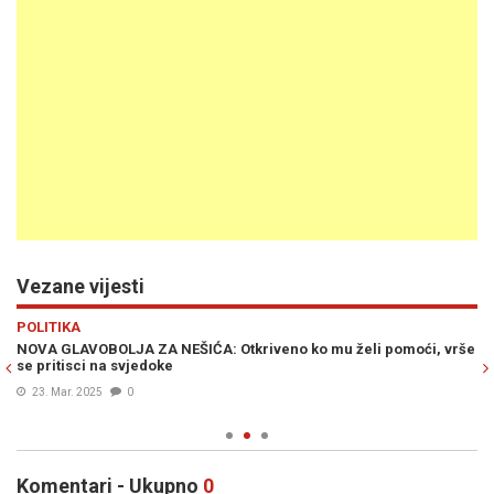
Vezane vijesti
Previous
N
POLITIKA
D
NOVA GLAVOBOLJA ZA NEŠIĆA: Otkriveno ko mu želi pomoći, vrše
RE
o
se pritisci na svjedoke
na
!?
st
23. Mar. 2025
0
Komentari - Ukupno
0