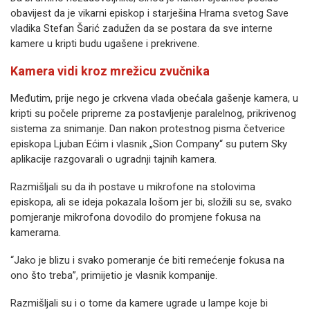
obavijest da je vikarni episkop i starješina Hrama svetog Save
vladika Stefan Šarić zadužen da se postara da sve interne
kamere u kripti budu ugašene i prekrivene.
Kamera vidi kroz mrežicu zvučnika
Međutim, prije nego je crkvena vlada obećala gašenje kamera, u
kripti su počele pripreme za postavljenje paralelnog, prikrivenog
sistema za snimanje. Dan nakon protestnog pisma četverice
episkopa Ljuban Ećim i vlasnik „Sion Company“ su putem Sky
aplikacije razgovarali o ugradnji tajnih kamera.
Razmišljali su da ih postave u mikrofone na stolovima
episkopa, ali se ideja pokazala lošom jer bi, složili su se, svako
pomjeranje mikrofona dovodilo do promjene fokusa na
kamerama.
“Jako je blizu i svako pomeranje će biti remećenje fokusa na
ono što treba”, primijetio je vlasnik kompanije.
Razmišljali su i o tome da kamere ugrade u lampe koje bi