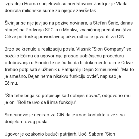
izgradnju Hrama sudjelovali su predstavnici vlasti jer je Vlada
donirala milionske sume za njegov završetak.
Škrinjar se nije javljao na pozive novinara, a Stefan Šarić, danas
starješina Podvorja SPC-a u Moskvi, zvaničnog predstavništva
Crkve pri Ruskoj pravoslavnoj crkvi, odbio je govoriti za CIN.
Brzo se krenulo u realizaciju posla. Vlasnik “Sion Company” se
požalio Ećimu da ugovor nije prošao uobičajenu proceduru
odobravanja u Sinodu te se čudio da bi dokumente u ime Crkve
trebao potpisati službenik u Patrijaršiji Dejan Simeunović. “Ma to
je smešno, Dejan nema nikakvu funkciju ovde”, napisao je
Ećimu.
“Šta tebe briga ko potpisuje kad dobiješ novac”, odgovorio mu
je on. “Boli te uvo da li ima funkciju”.
Simeunović je negirao za CIN da je imao kontakte u vezi sa
dodjelom ovog posla.
Ugovor je ozakonio budući patrijarh. Uoči Sabora “Sion