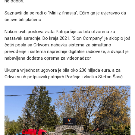
ne odobri.”
Saznavši da se radi o “Miri iz finasija”, Ećim ga je uvjeravao da
će sve biti plaćeno.
Nakon ovih poslova vrata Patrijaršije su bila otvorena za
nastavak saradnje. Do kraja 2021. “Sion Company” je sklopio još
četiri posla sa Crkvom: nabavku sistema za simultano
prevođenje i sistema naprednije digitalne radioveze, a dvaput je
nabavljana dodatna oprema za videonadzor.
Ukupna vrijednost ugovora je bila oko 236 hiljada eura, a za
Crkvu su ih potpisivali patrijarh Porfirije i vladika Stefan Šarić.