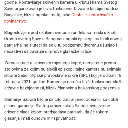
godine. Postavljanje skrivenih kamera u kriptu Hrama Svetog
Save organizovao je bivši funkcioner Državne bezbjednosti iz
Banjaluke, blizak srpskoj mafiji, piše
Centar za istraživačko
novinarstvo.
Blagoslovljeni pod okriljem svetaca i anđela sa freski u kripti
Hrama svetog Save u Beogradu, srpski episkopi su birali novog
patrijarha, ne sluteći da se u tu podzemnu dvoranu ušunjao i
nečastivi i da zaviruje u njihove glasačke listiće.
Zamaskirane u skrivenim mjestima kripte, usmjerene prema
stolovima za kojim su sjedili episkopi, tajne kamere su snimale
izborni Sabor Srpske pravoslavne crkve (SPC) koji je održan 18.
februara 2021. godine. Kamere je naručio bivši funkcioner službi
državne bezbjednosti, blizak članovima balkanskog podzemlja.
Snimanje Sabora bilo je izričito zabranjeno. Učesnici su dobili
pisanu garanciju Svetog arhijerejskog Sinoda, svojevrsne
crkvene vlade kojom predsjedava patrijarh, da će tokom
glasanja imati duhovni mir i privatnost.