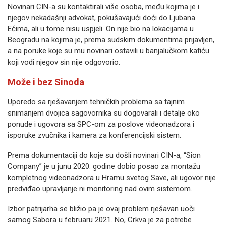
Novinari CIN-a su kontaktirali više osoba, među kojima je i
njegov nekadašnji advokat, pokušavajući doći do Ljubana
Ećima, ali u tome nisu uspjeli. On nije bio na lokacijama u
Beogradu na kojima je, prema sudskim dokumentima prijavljen,
a na poruke koje su mu novinari ostavili u banjalučkom kafiću
koji vodi njegov sin nije odgovorio.
Može i bez Sinoda
Uporedo sa rješavanjem tehničkih problema sa tajnim
snimanjem dvojica sagovornika su dogovarali i detalje oko
ponude i ugovora sa SPC-om za poslove videonadzora i
isporuke zvučnika i kamera za konferencijski sistem.
Prema dokumentaciji do koje su došli novinari CIN-a, “Sion
Company” je u junu 2020. godine dobio posao za montažu
kompletnog videonadzora u Hramu svetog Save, ali ugovor nije
predviđao upravljanje ni monitoring nad ovim sistemom.
Izbor patrijarha se bližio pa je ovaj problem rješavan uoči
samog Sabora u februaru 2021. No, Crkva je za potrebe