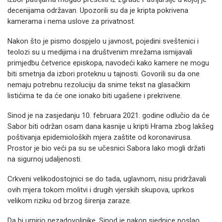
decenijama održavan. Upozorili su da je kripta pokrivena
kamerama i nema uslove za privatnost.
Nakon što je pismo dospjelo u javnost, pojedini sveštenici i
teolozi su u medijima i na društvenim mrežama ismijavali
primjedbu četverice episkopa, navodeći kako kamere ne mogu
biti smetnja da izbori proteknu u tajnosti. Govorili su da one
nemaju potrebnu rezoluciju da snime tekst na glasačkim
listićima te da će one ionako biti ugašene i prekrivene.
Sinod je na zasjedanju 10. februara 2021. godine odlučio da će
Sabor biti održan osam dana kasnije u kripti Hrama zbog lakšeg
poštivanja epidemioloških mjera zaštite od koronavirusa.
Prostor je bio veći pa su se učesnici Sabora lako mogli držati
na sigurnoj udaljenosti.
Crkveni velikodostojnici se do tada, uglavnom, nisu pridržavali
ovih mjera tokom molitvi i drugih vjerskih skupova, uprkos
velikom riziku od brzog širenja zaraze.
Da bi umirio nezadovoljnike, Sinod je nakon sjednice poslao