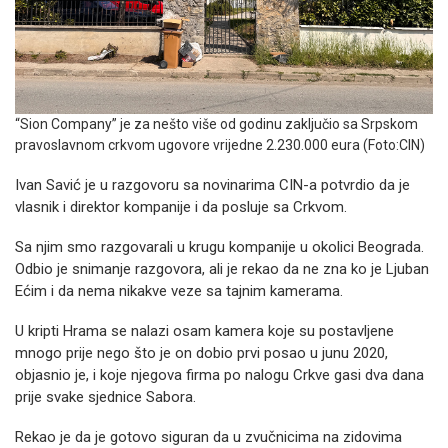
“Sion Company” je za nešto više od godinu zaključio sa Srpskom
pravoslavnom crkvom ugovore vrijedne 2.230.000 eura (Foto:CIN)
Ivan Savić je u razgovoru sa novinarima CIN-a potvrdio da je
vlasnik i direktor kompanije i da posluje sa Crkvom.
Sa njim smo razgovarali u krugu kompanije u okolici Beograda.
Odbio je snimanje razgovora, ali je rekao da ne zna ko je Ljuban
Ećim i da nema nikakve veze sa tajnim kamerama.
U kripti Hrama se nalazi osam kamera koje su postavljene
mnogo prije nego što je on dobio prvi posao u junu 2020,
objasnio je, i koje njegova firma po nalogu Crkve gasi dva dana
prije svake sjednice Sabora.
Rekao je da je gotovo siguran da u zvučnicima na zidovima