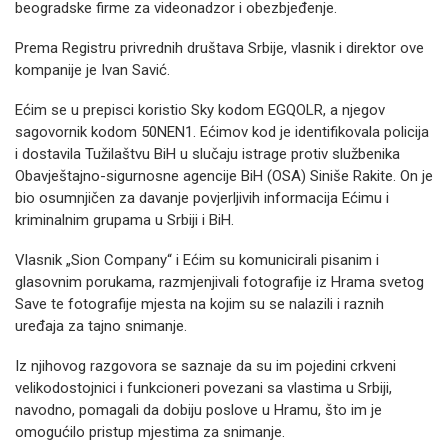
beogradske firme za videonadzor i obezbjeđenje.
Prema Registru privrednih društava Srbije, vlasnik i direktor ove
kompanije je Ivan Savić.
Ećim se u prepisci koristio Sky kodom EGQOLR, a njegov
sagovornik kodom 50NEN1. Ećimov kod je identifikovala policija
i dostavila Tužilaštvu BiH u slučaju istrage protiv službenika
Obavještajno-sigurnosne agencije BiH (OSA) Siniše Rakite. On je
bio osumnjičen za davanje povjerljivih informacija Ećimu i
kriminalnim grupama u Srbiji i BiH.
Vlasnik „Sion Company“ i Ećim su komunicirali pisanim i
glasovnim porukama, razmjenjivali fotografije iz Hrama svetog
Save te fotografije mjesta na kojim su se nalazili i raznih
uređaja za tajno snimanje.
Iz njihovog razgovora se saznaje da su im pojedini crkveni
velikodostojnici i funkcioneri povezani sa vlastima u Srbiji,
navodno, pomagali da dobiju poslove u Hramu, što im je
omogućilo pristup mjestima za snimanje.