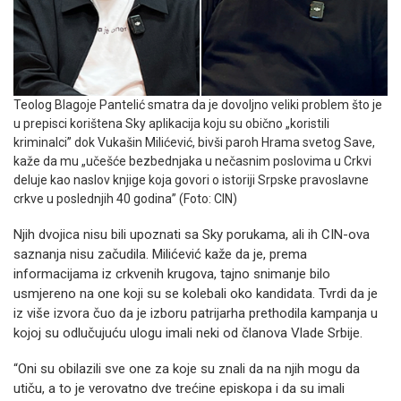
Teolog Blagoje Pantelić smatra da je dovoljno veliki problem što je
u prepisci korištena Sky aplikacija koju su obično „koristili
kriminalci” dok Vukašin Milićević, bivši paroh Hrama svetog Save,
kaže da mu „učešće bezbednjaka u nečasnim poslovima u Crkvi
deluje kao naslov knjige koja govori o istoriji Srpske pravoslavne
crkve u poslednjih 40 godina” (Foto: CIN)
Njih dvojica nisu bili upoznati sa Sky porukama, ali ih CIN-ova
saznanja nisu začudila. Milićević kaže da je, prema
informacijama iz crkvenih krugova, tajno snimanje bilo
usmjereno na one koji su se kolebali oko kandidata. Tvrdi da je
iz više izvora čuo da je izboru patrijarha prethodila kampanja u
kojoj su odlučujuću ulogu imali neki od članova Vlade Srbije.
“Oni su obilazili sve one za koje su znali da na njih mogu da
utiču, a to je verovatno dve trećine episkopa i da su imali