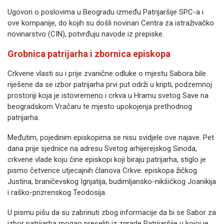
Ugovori o poslovima u Beogradu između Patrijaršije SPC-a i
ove kompanije, do kojih su došli novinari Centra za istraživačko
novinarstvo (CIN), potvrđuju navode iz prepiske.
Grobnica patrijarha i zbornica episkopa
Crkvene vlasti su i prije zvanične odluke o mjestu Sabora bile
riješene da se izbor patrijarha prvi put održi u kripti, podzemnoj
prostoriji koja je istovremeno i crkva u Hramu svetog Save na
beogradskom Vračaru te mjesto upokojenja prethodnog
patrijarha.
Međutim, pojedinim episkopima se nisu svidjele ove najave. Pet
dana prije sjednice na adresu Svetog arhijerejskog Sinoda,
crkvene vlade koju čine episkopi koji biraju patrijarha, stiglo je
pismo četverice utjecajnih članova Crkve: episkopa žičkog
Justina, braničevskog Ignjatija, budimljansko-nikšićkog Joanikija
i raško-prizrenskog Teodosija.
U pismu pišu da su zabrinuti zbog informacije da bi se Sabor za
izbor patrijarha mogao preseliti iz zgrade Patrijaršije u kojoj je