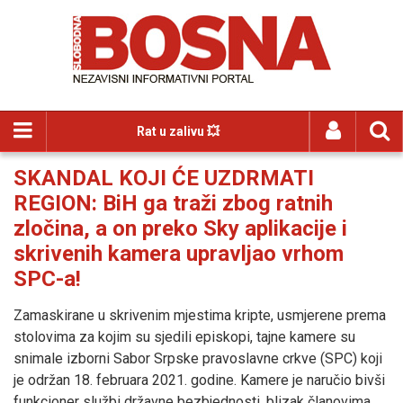
Rat u zalivu 💥
SKANDAL KOJI ĆE UZDRMATI
REGION: BiH ga traži zbog ratnih
zločina, a on preko Sky aplikacije i
skrivenih kamera upravljao vrhom
SPC-a!
Zamaskirane u skrivenim mjestima kripte, usmjerene prema
stolovima za kojim su sjedili episkopi, tajne kamere su
snimale izborni Sabor Srpske pravoslavne crkve (SPC) koji
je održan 18. februara 2021. godine. Kamere je naručio bivši
funkcioner službi državne bezbjednosti, blizak članovima