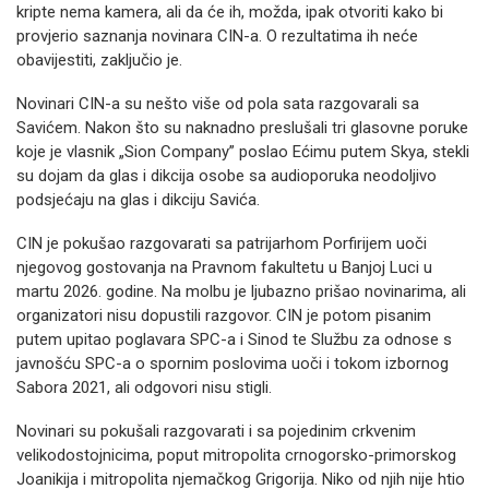
kripte nema kamera, ali da će ih, možda, ipak otvoriti kako bi
provjerio saznanja novinara CIN-a. O rezultatima ih neće
obavijestiti, zaključio je.
Novinari CIN-a su nešto više od pola sata razgovarali sa
Savićem. Nakon što su naknadno preslušali tri glasovne poruke
koje je vlasnik „Sion Company” poslao Ećimu putem Skya, stekli
su dojam da glas i dikcija osobe sa audioporuka neodoljivo
podsjećaju na glas i dikciju Savića.
CIN je pokušao razgovarati sa patrijarhom Porfirijem uoči
njegovog gostovanja na Pravnom fakultetu u Banjoj Luci u
martu 2026. godine. Na molbu je ljubazno prišao novinarima, ali
organizatori nisu dopustili razgovor. CIN je potom pisanim
putem upitao poglavara SPC-a i Sinod te Službu za odnose s
javnošću SPC-a o spornim poslovima uoči i tokom izbornog
Sabora 2021, ali odgovori nisu stigli.
Novinari su pokušali razgovarati i sa pojedinim crkvenim
velikodostojnicima, poput mitropolita crnogorsko-primorskog
Joanikija i mitropolita njemačkog Grigorija. Niko od njih nije htio