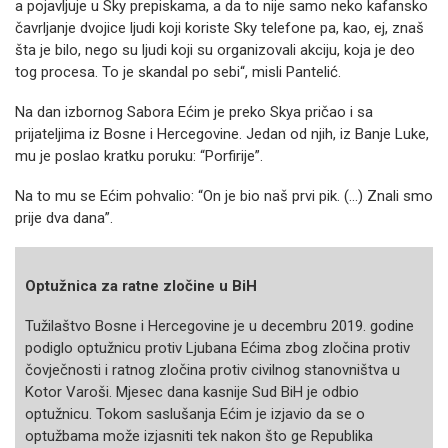
a pojavljuje u Sky prepiskama, a da to nije samo neko kafansko
čavrljanje dvojice ljudi koji koriste Sky telefone pa, kao, ej, znaš
šta je bilo, nego su ljudi koji su organizovali akciju, koja je deo
tog procesa. To je skandal po sebi“, misli Pantelić.
Na dan izbornog Sabora Ećim je preko Skya pričao i sa
prijateljima iz Bosne i Hercegovine. Jedan od njih, iz Banje Luke,
mu je poslao kratku poruku: “Porfirije”.
Na to mu se Ećim pohvalio: “On je bio naš prvi pik. (…) Znali smo
prije dva dana”.
Optužnica za ratne zločine u BiH
Tužilaštvo Bosne i Hercegovine je u decembru 2019. godine
podiglo optužnicu protiv Ljubana Ećima zbog zločina protiv
čovječnosti i ratnog zločina protiv civilnog stanovništva u
Kotor Varoši. Mjesec dana kasnije Sud BiH je odbio
optužnicu. Tokom saslušanja Ećim je izjavio da se o
optužbama može izjasniti tek nakon što ge Republika