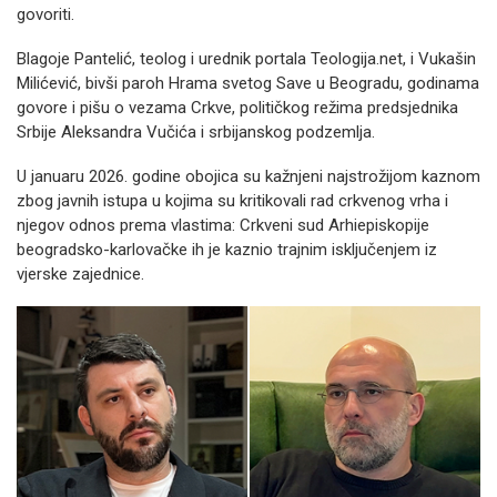
govoriti.
Blagoje Pantelić, teolog i urednik portala Teologija.net, i Vukašin
Milićević, bivši paroh Hrama svetog Save u Beogradu, godinama
govore i pišu o vezama Crkve, političkog režima predsjednika
Srbije Aleksandra Vučića i srbijanskog podzemlja.
U januaru 2026. godine obojica su kažnjeni najstrožijom kaznom
zbog javnih istupa u kojima su kritikovali rad crkvenog vrha i
njegov odnos prema vlastima: Crkveni sud Arhiepiskopije
beogradsko-karlovačke ih je kaznio trajnim isključenjem iz
vjerske zajednice.