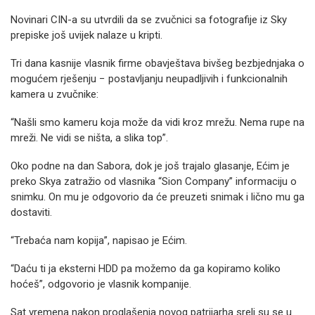
Novinari CIN-a su utvrdili da se zvučnici sa fotografije iz Sky
prepiske još uvijek nalaze u kripti.
Tri dana kasnije vlasnik firme obavještava bivšeg bezbjednjaka o
mogućem rješenju − postavljanju neupadljivih i funkcionalnih
kamera u zvučnike:
“Našli smo kameru koja može da vidi kroz mrežu. Nema rupe na
mreži. Ne vidi se ništa, a slika top”.
Oko podne na dan Sabora, dok je još trajalo glasanje, Ećim je
preko Skya zatražio od vlasnika “Sion Company” informaciju o
snimku. On mu je odgovorio da će preuzeti snimak i lično mu ga
dostaviti.
“Trebaća nam kopija”, napisao je Ećim.
“Daću ti ja eksterni HDD pa možemo da ga kopiramo koliko
hoćeš”, odgovorio je vlasnik kompanije.
Sat vremena nakon proglašenja novog patrijarha sreli su se u