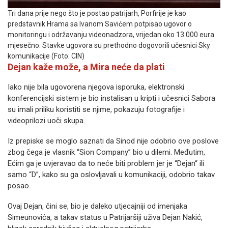
Tri dana prije nego što je postao patrijarh, Porfirije je kao
predstavnik Hrama sa Ivanom Savićem potpisao ugovor o
monitoringu i održavanju videonadzora, vrijedan oko 13.000 eura
mjesečno. Stavke ugovora su prethodno dogovorili učesnici Sky
komunikacije (Foto: CIN)
Dejan kaže može, a Mira neće da plati
Iako nije bila ugovorena njegova isporuka, elektronski
konferencijski sistem je bio instalisan u kripti i učesnici Sabora
su imali priliku koristiti se njime, pokazuju fotografije i
videoprilozi uoči skupa.
Iz prepiske se moglo saznati da Sinod nije odobrio ove poslove
zbog čega je vlasnik “Sion Company” bio u dilemi. Međutim,
Ećim ga je uvjeravao da to neće biti problem jer je “Dejan“ ili
samo “D”, kako su ga oslovljavali u komunikaciji, odobrio takav
posao.
Ovaj Dejan, čini se, bio je daleko utjecajniji od imenjaka
Simeunovića, a takav status u Patrijaršiji uživa Dejan Nakić,