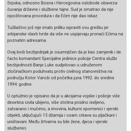
Srpska, odnosno Bosna i Hercegovina oslobode obaveza
čuvanja državne i službene tajne. Sud je smatrao da nije
ispoštovana procedura i da Ećim nije dao iskaz.
Tužilaštvo još nije imalo priliku ispraviti ovu grešku jer
srbijanske vlasti tvrde da više ne uspijevaju pronaći Ećima na
poznatim adresama.
Ovaj bivši bezbjednjak je osumnjičen da je kao zamjenik i de
facto komandant Specijalne jedinice policije Centra službi
bezbjednosti Banje Luke sudjelovao u udruženom
zločinačkom poduhvatu protiv civilnog stanovništva na
području Kotor Varoši od početka juna 1992. do sredine
1994. godine.
U optužnici je opisano da je u akcijama vojske i policije više
desetina civila ubijeno, više stotina prisilno iseljeno,
zatvarano i mučeno, a imovina, kulturni spomenici i vjerski
objekti, uključujući 15 džamija i osam crkava su pljačkani i
uništavani. Među žrtvama su bile žene, djeca i vjerski
službenici.