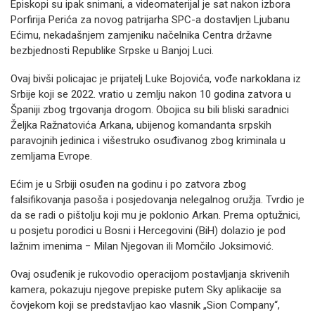
Episkopi su ipak snimani, a videomaterijal je sat nakon izbora
Porfirija Perića za novog patrijarha SPC-a dostavljen Ljubanu
Ećimu, nekadašnjem zamjeniku načelnika Centra državne
bezbjednosti Republike Srpske u Banjoj Luci.
Ovaj bivši policajac je prijatelj Luke Bojovića, vođe narkoklana iz
Srbije koji se 2022. vratio u zemlju nakon 10 godina zatvora u
Španiji zbog trgovanja drogom. Obojica su bili bliski saradnici
Željka Ražnatovića Arkana, ubijenog komandanta srpskih
paravojnih jedinica i višestruko osuđivanog zbog kriminala u
zemljama Evrope.
Ećim je u Srbiji osuđen na godinu i po zatvora zbog
falsifikovanja pasoša i posjedovanja nelegalnog oružja. Tvrdio je
da se radi o pištolju koji mu je poklonio Arkan. Prema optužnici,
u posjetu porodici u Bosni i Hercegovini (BiH) dolazio je pod
lažnim imenima − Milan Njegovan ili Momčilo Joksimović.
Ovaj osuđenik je rukovodio operacijom postavljanja skrivenih
kamera, pokazuju njegove prepiske putem Sky aplikacije sa
čovjekom koji se predstavljao kao vlasnik „Sion Company“,