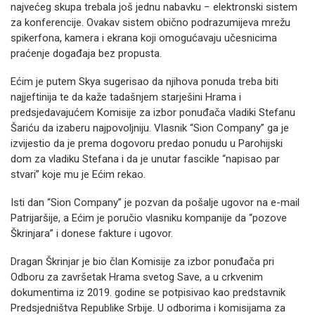
najvećeg skupa trebala još jednu nabavku − elektronski sistem
za konferencije. Ovakav sistem obično podrazumijeva mrežu
spikerfona, kamera i ekrana koji omogućavaju učesnicima
praćenje događaja bez propusta.
Ećim je putem Skya sugerisao da njihova ponuda treba biti
najjeftinija te da kaže tadašnjem starješini Hrama i
predsjedavajućem Komisije za izbor ponuđača vladiki Stefanu
Šariću da izaberu najpovoljniju. Vlasnik “Sion Company” ga je
izvijestio da je prema dogovoru predao ponudu u Parohijski
dom za vladiku Stefana i da je unutar fascikle “napisao par
stvari” koje mu je Ećim rekao.
Isti dan “Sion Company” je pozvan da pošalje ugovor na e-mail
Patrijaršije, a Ećim je poručio vlasniku kompanije da “pozove
Škrinjara” i donese fakture i ugovor.
Dragan Škrinjar je bio član Komisije za izbor ponuđača pri
Odboru za završetak Hrama svetog Save, a u crkvenim
dokumentima iz 2019. godine se potpisivao kao predstavnik
Predsjedništva Republike Srbije. U odborima i komisijama za