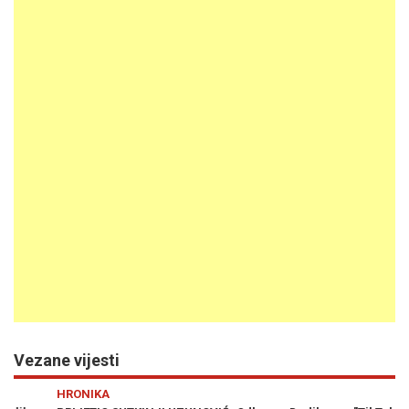
Vezane vijesti
Previous
N
HRONIKA
VI