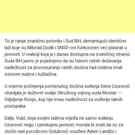
To je ranije zvanično potvrdio i Sud BiH, demantujući identične
laži koje su Milorad Dodik i SNSD-ovi funkcioneri već plasirali u
javnosti. U reakciji koja je i danas dostupna na zvaničnoj stranici
Suda BiH jasno je pojašnjeno da su tokom ratnih dešavanja
nadležnost za procesuiranje ratnih zločina nad civilima imali
osnovni sudovi i tužilaštva.
U vrijeme počinjenja pomenutog zločina sutkinja Sena Uzunović
obavljala je dužnost sudije Okružnog vojnog suda Mostar —
Odjeljenje Konjic, koji nije imao nadležnost za vođenje takvih
postupaka.
Dalje, Vulić, koja svojim lažima vrijeđa ne samo sutkinju
Uzunović nego i cjelokupnu javnost, morala bi znati da su za
zločin nad porodicom Golubović osuđeni Adem Landžo i