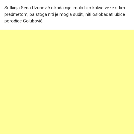
Sutkinja Sena Uzunović nikada nije imala bilo kakve veze s tim
predmetom, pa stoga niti je mogla suditi, niti oslobađati ubice
porodice Golubović.