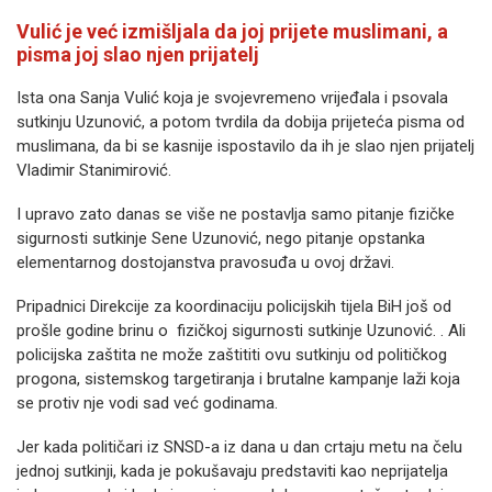
Vulić je već izmišljala da joj prijete muslimani, a
pisma joj slao njen prijatelj
Ista ona Sanja Vulić koja je svojevremeno vrijeđala i psovala
sutkinju Uzunović, a potom tvrdila da dobija prijeteća pisma od
muslimana, da bi se kasnije ispostavilo da ih je slao njen prijatelj
Vladimir Stanimirović.
I upravo zato danas se više ne postavlja samo pitanje fizičke
sigurnosti sutkinje Sene Uzunović, nego pitanje opstanka
elementarnog dostojanstva pravosuđa u ovoj državi.
Pripadnici Direkcije za koordinaciju policijskih tijela BiH još od
prošle godine brinu o fizičkoj sigurnosti sutkinje Uzunović. . Ali
policijska zaštita ne može zaštititi ovu sutkinju od političkog
progona, sistemskog targetiranja i brutalne kampanje laži koja
se protiv nje vodi sad već godinama.
Jer kada političari iz SNSD-a iz dana u dan crtaju metu na čelu
jednoj sutkinji, kada je pokušavaju predstaviti kao neprijatelja