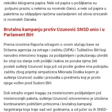
nekoliko kilograma papira. Neki od papira u pošiljkama su
potpuno prazni, u nekima su novinski članci, a neki od papira u
paketima su oblijepljeni riječima sastavljenim od slova izrezanih
iz novinskih članaka.
Brutalnu kampanju protiv Uzunović SNSD unio i u
Parlament BiH
Prema izvorima Raporta istragom o ovom slučaju bave se
Državna agencija za istrage i zaštitu (SIPA) i Tužilaštvo BiH koji
navodno intenzivno tragaju za pošiljateljem i pokušavaju utvrditi
ko stoji iza slanja ovih pošiljki i kakva se poruka njima želi
poslati sutkinji Uzunović koja još od prošle godine ima policijsku
zaštitu zbog prijetnji simpatizera Milorada Dodika kojem je
sutkinja Uzunović sudila i presudila u predmetu koji je protiv
njega vođen pred Sudom BiH.
Dok istražni organi tragaju za misterioznim pošiljateljem još
misterioznijih paketa, sutkinja Uzunović istovremeno je izložena
kontinuiranim političkim pritiscima i brutalnoj kampanji
targetiranja koja traje sad već godinama, a od jučer su ih SNSD-