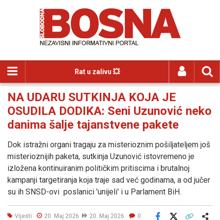
Rat u zalivu 💥
NA UDARU SUTKINJA KOJA JE
OSUDILA DODIKA: Seni Uzunović neko
danima šalje tajanstvene pakete
Dok istražni organi tragaju za misterioznim pošiljateljem još
misterioznijih paketa, sutkinja Uzunović istovremeno je
izložena kontinuiranim političkim pritiscima i brutalnoj
kampanji targetiranja koja traje sad već godinama, a od jučer
su ih SNSD-ovi poslanici 'unijeli' i u Parlament BiH.
Vijesti
20. Maj 2026
20. Maj 2026
0