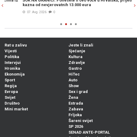
ŠOK NA GRANICI: Ponesete li ovo voće u Hrvatsku, prijeti vam
MU
kazna od nevjerovatnih 13.000 eura
po
07. Avg. 2026
0
Rat u zalivu
Jeste li znali
Vijesti
Sjećanje
Politika
Kultura
Intervjui
Zdravlje
Hronika
Gastro
Ekonomija
HiTec
Sport
Auto
Regija
Show
Evropa
Sex i grad
Svijet
Žena
Društvo
Estrada
Mini market
Zabava
Frljoka
Šareni svijet
SP 2026
SENAD ANTE-PORTAL