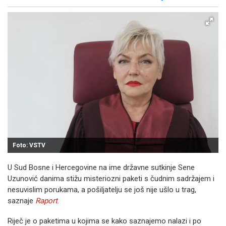
Facebook
X
Kopiraj link
Više
Foto: VSTV
U Sud Bosne i Hercegovine na ime državne sutkinje Sene
Uzunović danima stižu misteriozni paketi s čudnim sadržajem i
nesuvislim porukama, a pošiljatelju se još nije ušlo u trag,
saznaje
Raport
.
Riječ je o paketima u kojima se kako saznajemo nalazi i po