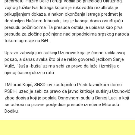
predmetu 'Hazim Delić i drugi' vodila po prijedlogu Okružnog
vojnog tužilaštva. Istraga kojom je rukovodila rezultirala je
prikupljanjem dokaza, a nakon okončanja istrage predmet je
dostavljen Haškom tribunalu, koji je kasnije donio osuđujuću
presudu počiniocima. Ta presuda ostala je upisana kao prva
presuda za zločine počinjene nad pripadnicima srpskog naroda
tokom agresije na BiH.
Upravo zahvaljujući sutkinji Uzunović koja je časno radila svoj
posao, a danas svaka što bi se reklo govoreći jezikom Sanje
Vulić, 'šuša -buša' uzima sebi za pravo da laže i izmišlja o
njenoj časnoj ulozi u ratu.
I Milorad Kojić, SNSD-ov zastupnik u Predstavničkom domu
PSBiH, uzeo je sebi za pravo da javno kritikuje sutkinju Uzunović
zbog dopisa koji je poslala Osnovnom sudu u Banjoj Luci, a koji
se odnosi na pravne posljedice presude izrečene Miloradu
Dodiku.