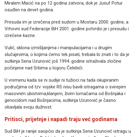
Miralem Macić na po 12 godina zatvora, dok je Jusuf Potur
osuđen na devet godina.
Presuda im je izrečena pred sudom u Mostaru 2000. godine, a
Vrhovni sud Federacije BiH 2001. godine potvrdio je i presudu i
izrečene kazne.
Vulić, sklona izmišljanjima i manipulacijama i u drugim
slučajevima, o kojima ćemo tek pisati, trebala bi znati i to da je
sutkinja Sena Uzunović još 1994. godine istraživala zločine
počinjene nad Srbima u logoru Čelebići.
U vremenu kada se ni sudije ni tužioci na tada okupiranim
područjima od tzv. vojske RS nisu bavili istragama o svirepim
masovnim ubistvima,klanjem, živim lomačama od Bošnjaka i
genocidom nad Bošnjacima, sutkinja Uzunović je časno
obavljala svoju dužnost.
Pritisci, prijetnje i napadi traju već godinama
Sud BiH je ranije saopćio da je sutkinja Sena Uzunović istragu u