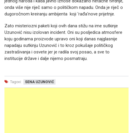
jednog naroda i kada javno iznose dokazano netačne tvrdnje,
onda više nije riječ samo o političkom napadu. Onda je riječ o
dugoročnom kreiranju ambijenta koji 'rađa'nove prijetnje.
Zato misteriozni paketi koji ovih dana stižu na ime sutkinje
Uzunović nisu izolovan incident. Oni su posljedica atmosfere
koju godinama proizvode upravo oni koji danas najglasnije
napadaju sutkinju Uzunović i to kroz pokušaje političkog
zastrašivanja i osvete jer je radila svoj posao, a sve to
institucije države i dalje nijemo posmatraju.
Tagovi:
SENA UZUNOVIĆ