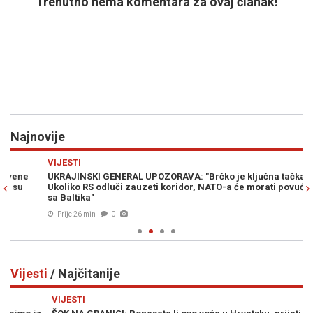
Trenutno nema komentara za ovaj članak!
Najnovije
Previous
N
VIJESTI
SV
UKRAJINSKI GENERAL UPOZORAVA: "Brčko je ključna tačka.
RI
Ukoliko RS odluči zauzeti koridor, NATO-a će morati povući snage
po
sa Baltika"
Prije 26 min
0
Vijesti
/ Najčitanije
Previous
N
VIJESTI
VI