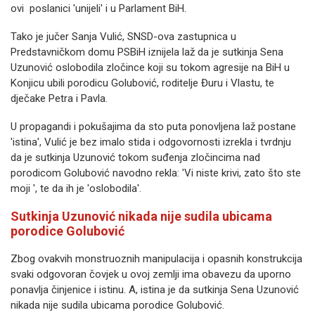
ovi poslanici 'unijeli' i u Parlament BiH.
Tako je jučer Sanja Vulić, SNSD-ova zastupnica u
Predstavničkom domu PSBiH iznijela laž da je sutkinja Sena
Uzunović oslobodila zločince koji su tokom agresije na BiH u
Konjicu ubili porodicu Golubović, roditelje Đuru i Vlastu, te
dječake Petra i Pavla.
U propagandi i pokušajima da sto puta ponovljena laž postane
'istina', Vulić je bez imalo stida i odgovornosti izrekla i tvrdnju
da je sutkinja Uzunović tokom suđenja zločincima nad
porodicom Golubović navodno rekla: 'Vi niste krivi, zato što ste
moji ', te da ih je 'oslobodila'.
Sutkinja Uzunović nikada nije sudila ubicama
porodice Golubović
Zbog ovakvih monstruoznih manipulacija i opasnih konstrukcija
svaki odgovoran čovjek u ovoj zemlji ima obavezu da uporno
ponavlja činjenice i istinu. A, istina je da sutkinja Sena Uzunović
nikada nije sudila ubicama porodice Golubović.