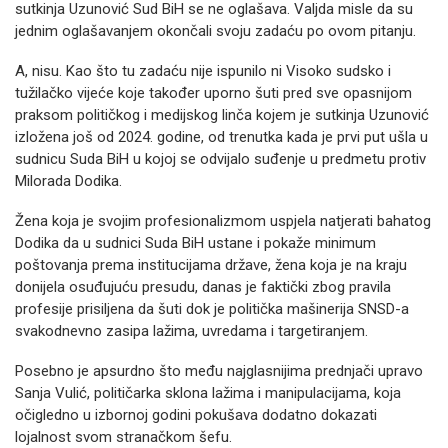
sutkinja Uzunović Sud BiH se ne oglašava. Valjda misle da su
jednim oglašavanjem okončali svoju zadaću po ovom pitanju.
A, nisu. Kao što tu zadaću nije ispunilo ni Visoko sudsko i
tužilačko vijeće koje također uporno šuti pred sve opasnijom
praksom političkog i medijskog linča kojem je sutkinja Uzunović
izložena još od 2024. godine, od trenutka kada je prvi put ušla u
sudnicu Suda BiH u kojoj se odvijalo suđenje u predmetu protiv
Milorada Dodika.
Žena koja je svojim profesionalizmom uspjela natjerati bahatog
Dodika da u sudnici Suda BiH ustane i pokaže minimum
poštovanja prema institucijama države, žena koja je na kraju
donijela osuđujuću presudu, danas je faktički zbog pravila
profesije prisiljena da šuti dok je politička mašinerija SNSD-a
svakodnevno zasipa lažima, uvredama i targetiranjem.
Posebno je apsurdno što među najglasnijima prednjači upravo
Sanja Vulić, političarka sklona lažima i manipulacijama, koja
očigledno u izbornoj godini pokušava dodatno dokazati
lojalnost svom stranačkom šefu.