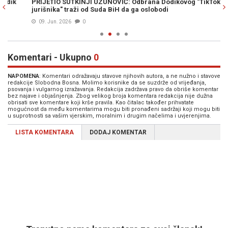
PRIJETIO SUTKINJI UZUNOVIĆ: Odbrana Dodikovog "TikTok
NO
jurišnika" traži od Suda BiH da ga oslobodi
ka
09. Jun. 2026
0
Komentari - Ukupno
0
NAPOMENA
: Komentari odražavaju stavove njihovih autora, a ne nužno i stavove
redakcije Slobodna Bosna. Molimo korisnike da se suzdrže od vrijeđanja,
psovanja i vulgarnog izražavanja. Redakcija zadržava pravo da obriše komentar
bez najave i objašnjenja. Zbog velikog broja komentara redakcija nije dužna
obrisati sve komentare koji krše pravila. Kao čitalac također prihvatate
mogućnost da među komentarima mogu biti pronađeni sadržaji koji mogu biti
u suprotnosti sa vašim vjerskim, moralnim i drugim načelima i uvjerenjima.
LISTA KOMENTARA
DODAJ KOMENTAR