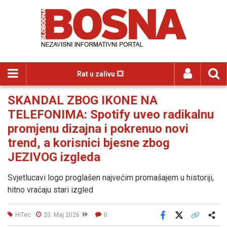
Rat u zalivu 💥
SKANDAL ZBOG IKONE NA
TELEFONIMA: Spotify uveo radikalnu
promjenu dizajna i pokrenuo novi
trend, a korisnici bjesne zbog
JEZIVOG izgleda
Svjetlucavi logo proglašen najvećim promašajem u historiji,
hitno vraćaju stari izgled
HiTec
20. Maj 2026
0
Facebook
X
Kopiraj link
Više