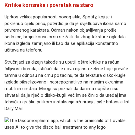
Kritike korisnika i povratak na staro
Uprkos velikoj popularnosti novog stila, Spotify, koji je i
pokrenuo cijelu priču, potvrdio je da je svjetlucava ikona samo
privremenog karaktera. Odmah nakon objavljivanja prošle
sedmice, brojni korisnici su se žalili da zbog teksture ogledala
ikona izgleda zamrljano ili kao da se aplikacija konstantno
učitava na telefonu.
Stručnjaci za dizajn takođe su uputili oštre kritike na račun
čitljivosti brenda, ističući da je nova nijansa zelene boje previše
tamna u odnosu na crnu pozadinu, te da tekstura disko-kugle
izgleda pikselizovano i neprepoznatljivo na manjim ekranima
mobilnih uređaja. Mnogi su priznali da danima uopšte nisu
shvatali da je riječ o disko-kugli, već im se činilo da uređaj ima
tehničku grešku prilikom instaliranja ažuriranja, piše britanski list
Daily Mail.