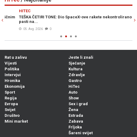
Previous
N
HITEC
H
m
TEŠKA ČETIRI TONE: Dio SpaceX-ove rakete nekontrolirano će
NA
pasti na...
nj
05. Avg. 2026
0
Rat u zalivu
Jeste li znali
Vijesti
Sjećanje
Politika
Kultura
Intervjui
Zdravlje
Hronika
Gastro
Ekonomija
HiTec
Sport
Auto
Regija
Show
Evropa
Sex i grad
Svijet
Žena
Društvo
Estrada
Mini market
Zabava
Frljoka
Šareni svijet