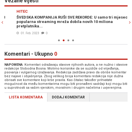
Vezane vijesti
Previous
N
HITEC
K
ŠVEDSKA KOMPANIJA RUŠI SVE REKORDE: U samo tri mjeseca
ZB
popularna streaming mreža dobila novih 10 miliona
sl
pretplatnika...
01. Feb. 2023
0
Komentari - Ukupno
0
NAPOMENA
: Komentari odražavaju stavove njihovih autora, a ne nužno i stavove
redakcije Slobodna Bosna. Molimo korisnike da se suzdrže od vrijeđanja,
psovanja i vulgarnog izražavanja. Redakcija zadržava pravo da obriše komentar
bez najave i objašnjenja. Zbog velikog broja komentara redakcija nije dužna
obrisati sve komentare koji krše pravila. Kao čitalac također prihvatate
mogućnost da među komentarima mogu biti pronađeni sadržaji koji mogu biti
u suprotnosti sa vašim vjerskim, moralnim i drugim načelima i uvjerenjima.
LISTA KOMENTARA
DODAJ KOMENTAR