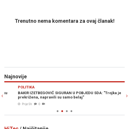
Trenutno nema komentara za ovaj članak!
Najnovije
Previous
N
POLITIKA
H
BAKIR IZETBEGOVIĆ SIGURAN U POBJEDU SDA: "Trojka je
PO
prekrižena, napravili su samo belaj"
kn
Prije 5h
0
HiTec
/ Najčitanije