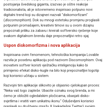
postojanja švedskog giganta, izazvao je oštre reakcije
tradicionalista, ali je istovremeno inspirisao potpuno novi
digitalni trend koji su dizajneri nazvali "diskomorfizam"
(
discomorphism
). Dok su mnogi estetsku promjenu proglasili
potpunim promašajem, kreativni timovi su u ovom dizajnu
prepoznali priliku za zabavu i kreirali softversko rješenje koje
svakom digitalnom brendu daje prepoznatljivi retro sjaj.
Uspon diskomorfizma i nova aplikacija
Inspirisana ovim fenomenom, tehnološka kompanija Lovable
razvila je posebnu aplikaciju pod nazivom Discomorphism. Ovaj
inovativni softver koristi vještačku inteligenciju kako bi
primijenio efekat disko-kugle na bilo koji prepoznatljivi logotip
koji korisnici učitaju u sistem.
Razvojni tim aplikacije slikovito je objasnio cjelokupan proces:
"Neka vaš logo zapleše. Ubacite oznaku svog brenda, a mi
ćemo je obložiti ogledalskim pločicama, obasjati disko-
svjetlima i vratiti vam unikatnu ikonu." Oduševljeni korisnici
preplavili su društvenu mrežu X (nekadašnji Twitter) svojim