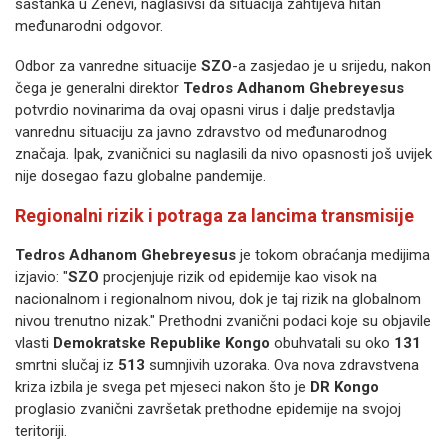
sastanka u Ženevi, naglasivši da situacija zahtijeva hitan
međunarodni odgovor.
Odbor za vanredne situacije
SZO
-a zasjedao je u srijedu, nakon
čega je generalni direktor
Tedros Adhanom Ghebreyesus
potvrdio novinarima da ovaj opasni virus i dalje predstavlja
vanrednu situaciju za javno zdravstvo od međunarodnog
značaja. Ipak, zvaničnici su naglasili da nivo opasnosti još uvijek
nije dosegao fazu globalne pandemije.
Regionalni rizik i potraga za lancima transmisije
Tedros Adhanom Ghebreyesus
je tokom obraćanja medijima
izjavio: "
SZO
procjenjuje rizik od epidemije kao visok na
nacionalnom i regionalnom nivou, dok je taj rizik na globalnom
nivou trenutno nizak." Prethodni zvanični podaci koje su objavile
vlasti
Demokratske Republike Kongo
obuhvatali su oko
131
smrtni slučaj iz
513
sumnjivih uzoraka. Ova nova zdravstvena
kriza izbila je svega pet mjeseci nakon što je
DR Kongo
proglasio zvanični završetak prethodne epidemije na svojoj
teritoriji.