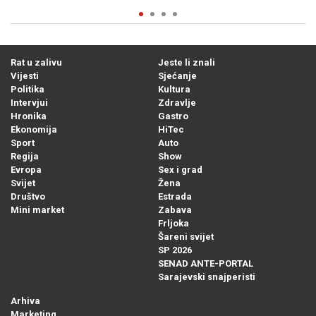
Rat u zalivu
Jeste li znali
Vijesti
Sjećanje
Politika
Kultura
Intervjui
Zdravlje
Hronika
Gastro
Ekonomija
HiTec
Sport
Auto
Regija
Show
Evropa
Sex i grad
Svijet
Žena
Društvo
Estrada
Mini market
Zabava
Frljoka
Šareni svijet
SP 2026
SENAD ANTE-PORTAL
Sarajevski snajperisti
Arhiva
Marketing