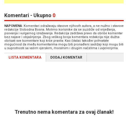
Komentari - Ukupno
0
NAPOMENA
: Komentari odražavaju stavove njihovih autora, a ne nužno i stavove
redakcije Slobodna Bosna. Molimo korisnike da se suzdrže od vrijeđanja,
psovanja i vulgarnog izražavanja. Redakcija zadržava pravo da obriše komentar
bez najave i objašnjenja. Zbog velikog broja komentara redakcija nije dužna
obrisati sve komentare koji krše pravila. Kao čitalac također prihvatate
mogućnost da među komentarima mogu biti pronađeni sadržaji koji mogu biti
u suprotnosti sa vašim vjerskim, moralnim i drugim načelima i uvjerenjima.
LISTA KOMENTARA
DODAJ KOMENTAR
Trenutno nema komentara za ovaj članak!