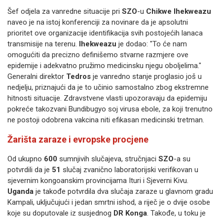
Šef odjela za vanredne situacije pri
SZO
-u
Chikwe Ihekweazu
naveo je na istoj konferenciji za novinare da je apsolutni
prioritet ove organizacije identifikacija svih postojećih lanaca
transmisije na terenu.
Ihekweazu
je dodao: "To će nam
omogućiti da precizno definišemo stvarne razmjere ove
epidemije i adekvatno pružimo medicinsku njegu oboljelima."
Generalni direktor
Tedros
je vanredno stanje proglasio još u
nedjelju, priznajući da je to učinio samostalno zbog ekstremne
hitnosti situacije. Zdravstvene vlasti upozoravaju da epidemiju
pokreće takozvani Bundibugyo soj virusa ebole, za koji trenutno
ne postoji odobrena vakcina niti efikasan medicinski tretman.
Žarišta zaraze i evropske procjene
Od ukupno
600
sumnjivih slučajeva, stručnjaci
SZO
-a su
potvrdili da je
51
slučaj zvanično laboratorijski verifikovan u
sjevernim kongoanskim provincijama Ituri i Sjeverni Kivu.
Uganda
je takođe potvrdila dva slučaja zaraze u glavnom gradu
Kampali, uključujući i jedan smrtni ishod, a riječ je o dvije osobe
koje su doputovale iz susjednog
DR Konga
. Takođe, u toku je