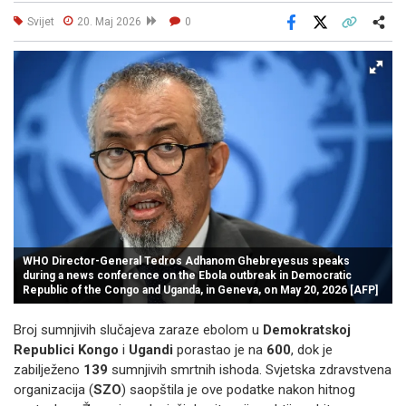
Svijet
20. Maj 2026
0
Facebook
X
Kopiraj link
Više
WHO Director-General Tedros Adhanom Ghebreyesus speaks
during a news conference on the Ebola outbreak in Democratic
Republic of the Congo and Uganda, in Geneva, on May 20, 2026 [AFP]
Broj sumnjivih slučajeva zaraze ebolom u
Demokratskoj
Republici Kongo
i
Ugandi
porastao je na
600
, dok je
zabilježeno
139
sumnjivih smrtnih ishoda. Svjetska zdravstvena
organizacija (
SZO
) saopštila je ove podatke nakon hitnog