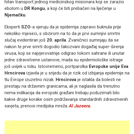
hitan transport jednog medicinskog misionara koji se zarazio
ebolom u
DR Kongu
, a koji će biti prebačen na liječenje u
Njemačku
.
Eksperti
SZO
-a vjeruju da je epidemija zapravo buknula prije
nekoliko mjeseci, s obzirom na to da je prvi sumnjivi smrtni
slučaj evidentiran još
20. aprila
. Zvaničnici sumnjaju da se
nakon te prve smrti dogodio takozvani događaj super-širenja
virusa, koji se najvjerovatnije odigrao tokom sahrane ili unutar
jedne zdravstvene ustanove, mada su epidemiološke istrage
još uvijek u toku. Istovremeno, portparolka
Evropske unije
Eva
Hrncirova
izjavila je u srijedu da je rizik od izbijanja epidemije na
tlu Evrope izuzetno nizak.
Hrncirova
je istakla da bolesti ne
prestaju na državnim granicama, ali je naglasila da trenutno
nema indikacija da evropski građani trebaju poduzimati bilo
kakve druge korake osim pridržavanja standardnih zdravstvenih
savjeta, prenosi medijska mreža
Al Jazeera.