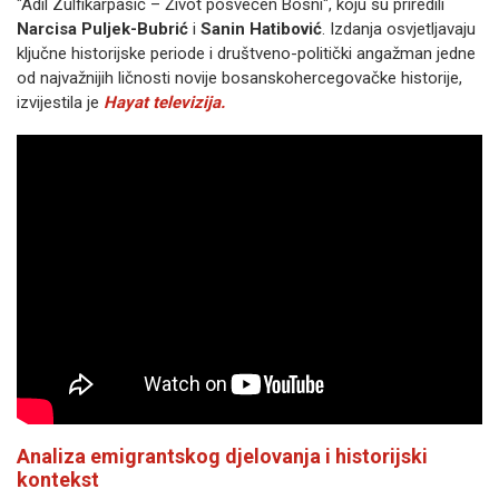
"Adil Zulfikarpašić – Život posvećen Bosni", koju su priredili
Narcisa Puljek-Bubrić
i
Sanin Hatibović
. Izdanja osvjetljavaju
ključne historijske periode i društveno-politički angažman jedne
od najvažnijih ličnosti novije bosanskohercegovačke historije,
izvijestila je
Hayat televizija.
Analiza emigrantskog djelovanja i historijski
kontekst