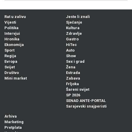
Rat u zalivu
Jeste li znali
Vijesti
Sjećanje
Politika
Kultura
Intervjui
Zdravlje
Hronika
Gastro
Ekonomija
HiTec
Sport
Auto
Regija
Show
Evropa
Sex i grad
Svijet
Žena
Društvo
Estrada
Mini market
Zabava
Frljoka
Šareni svijet
SP 2026
SENAD ANTE-PORTAL
Sarajevski snajperisti
Arhiva
Marketing
Pretplata