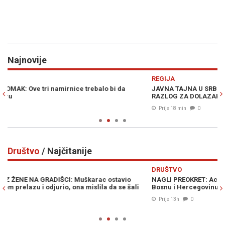
Najnovije
Previous
N
REGIJA
E
JAVNA TAJNA U SRBIJI POTVRĐENA, ZELENSKI IMA JAKO DOBAR
N
RAZLOG ZA DOLAZAK: "Već se obilaze lokacije..."
f
Prije 18 min
0
Društvo
/ Najčitanije
Previous
N
DRUŠTVO
D
NAGLI PREOKRET: AccuWeather objavio vremensku prognozu za
S
Bosnu i Hercegovinu...
p
u
Prije 13h
0