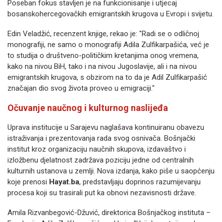
Poseban fokus stavljen je na funkcionisanje i utjecaj
bosanskohercegovačkih emigrantskih krugova u Evropi i svijetu.
Edin Veladžić, recenzent knjige, rekao je: "Radi se o odličnoj
monografiji, ne samo o monografiji Adila Zulfikarpašića, već je
to studija o društveno-političkim kretanjima onog vremena,
kako na nivou BiH, tako i na nivou Jugoslavije, ali i na nivou
emigrantskih krugova, s obzirom na to da je Adil Zulfikarpašić
značajan dio svog života proveo u emigraciji."
Očuvanje naučnog i kulturnog naslijeđa
Uprava institucije u Sarajevu naglašava kontinuiranu obavezu
istraživanja i prezentovanja rada svog osnivača. Bošnjački
institut kroz organizaciju naučnih skupova, izdavaštvo i
izložbenu djelatnost zadržava poziciju jedne od centralnih
kulturnih ustanova u zemlji. Nova izdanja, kako piše u saopćenju
koje prenosi
Hayat.ba
, predstavljaju doprinos razumijevanju
procesa koji su trasirali put ka obnovi nezavisnosti države.
Amila Rizvanbegović-Džuvić, direktorica Bošnjačkog instituta –