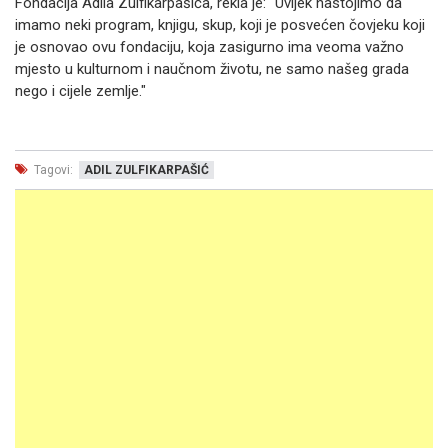
Fondacija Adila Zulfikarpašića, rekla je: "Uvijek nastojimo da
imamo neki program, knjigu, skup, koji je posvećen čovjeku koji
je osnovao ovu fondaciju, koja zasigurno ima veoma važno
mjesto u kulturnom i naučnom životu, ne samo našeg grada
nego i cijele zemlje."
Tagovi:
ADIL ZULFIKARPAŠIĆ