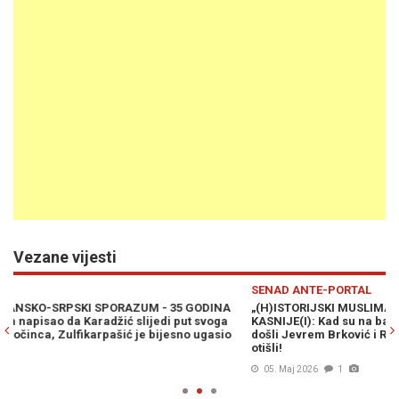
Vezane vijesti
Previous
N
SENAD ANTE-PORTAL
S
„(H)ISTORIJSKI MUSLIMANSKO-SRPSKI SPORAZUM“ - 35 GODINA
F
KASNIJE(I): Kad su na bajramski prijem 1991. kod Zulfikarpašića
b
došli Jevrem Brković i Radončić, Karadžić i Krajišnik su žurno
p
otišli!
o
05. Maj 2026
1