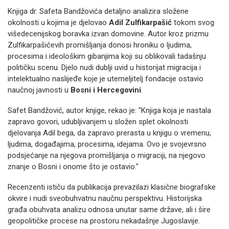
Knjiga dr. Safeta Bandžovića detaljno analizira složene
okolnosti u kojima je djelovao
Adil Zulfikarpašić
tokom svog
višedecenijskog boravka izvan domovine. Autor kroz prizmu
Zulfikarpašićevih promišljanja donosi hroniku o ljudima,
procesima i ideološkim gibanjima koji su oblikovali tadašnju
političku scenu. Djelo nudi dublji uvid u historijat migracija i
intelektualno naslijeđe koje je utemeljitelj fondacije ostavio
naučnoj javnosti u
Bosni i Hercegovini
.
Safet Bandžović, autor knjige, rekao je: "Knjiga koja je nastala
zapravo govori, udubljivanjem u složen splet okolnosti
djelovanja Adil bega, da zapravo prerasta u knjigu o vremenu,
ljudima, događajima, procesima, idejama. Ovo je svojevrsno
podsjećanje na njegova promišljanja o migraciji, na njegovo
znanje o Bosni i onome što je ostavio."
Recenzenti ističu da publikacija prevazilazi klasične biografske
okvire i nudi sveobuhvatnu naučnu perspektivu. Historijska
građa obuhvata analizu odnosa unutar same države, ali i šire
geopolitičke procese na prostoru nekadašnje Jugoslavije.