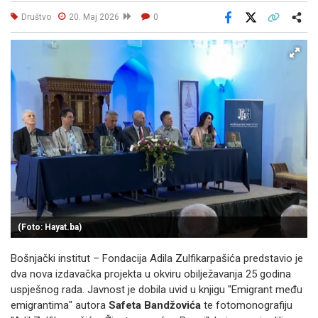
Društvo
20. Maj 2026
0
Facebook
X
Kopiraj link
Više
(Foto: Hayat.ba)
Bošnjački institut – Fondacija Adila Zulfikarpašića predstavio je
dva nova izdavačka projekta u okviru obilježavanja 25 godina
uspješnog rada. Javnost je dobila uvid u knjigu "Emigrant među
emigrantima" autora
Safeta Bandžovića
te fotomonografiju