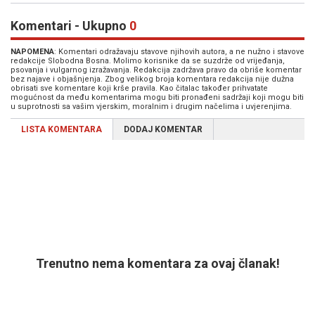
Komentari - Ukupno
0
NAPOMENA
: Komentari odražavaju stavove njihovih autora, a ne nužno i stavove
redakcije Slobodna Bosna. Molimo korisnike da se suzdrže od vrijeđanja,
psovanja i vulgarnog izražavanja. Redakcija zadržava pravo da obriše komentar
bez najave i objašnjenja. Zbog velikog broja komentara redakcija nije dužna
obrisati sve komentare koji krše pravila. Kao čitalac također prihvatate
mogućnost da među komentarima mogu biti pronađeni sadržaji koji mogu biti
u suprotnosti sa vašim vjerskim, moralnim i drugim načelima i uvjerenjima.
LISTA KOMENTARA
DODAJ KOMENTAR
Trenutno nema komentara za ovaj članak!