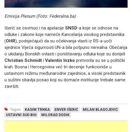
Emisija Plenum (Foto: Federalna.ba)
Išerić se osvrnuo i na apelacije
SNSD
-a koje se odnose na
odluke i zakone koje nameće Kancelarija visokog predstavnika
(
OHR
), podsjećajući da su očekivanja vlasti iz RS-a uoči
sjednice Vijeća sigurnosti UN-a bila potpuno nerealna. Obećanja
o ukidanju Bonskih ovlasti i poništavanju odluka koje su donijeli
Christian Schmidt
i
Valentin Inzko
pretvorila su se u politički
krah. Bosna i Hercegovina već tri decenije funkcioniše u
ustavnom režimu međunarodne zajednice, a visoki predstavnik
u suštini obavlja posao koji su domaće institucije trebale same
završiti.
Tagovi:
KASIM TRNKA
ENVER IŠERIĆ
MILAN BLAGOJEVIĆ
USTAVNI SUD BIH
MILORAD DODIK