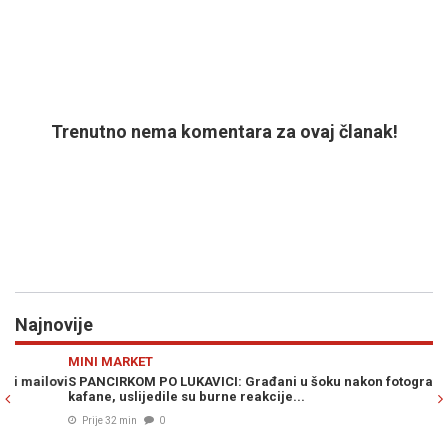
Trenutno nema komentara za ovaj članak!
Najnovije
Previous
N
MINI MARKET
E
ovi
S PANCIRKOM PO LUKAVICI: Građani u šoku nakon fotografije iz
AL
kafane, uslijedile su burne reakcije...
kr
Prije 32 min
0