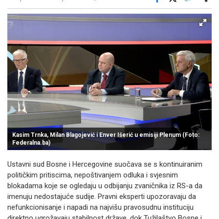
Facebook
X
Kopiraj link
Više
Kasim Trnka, Milan Blagojević i Enver Išerić u emisiji Plenum (Foto:
Federalna.ba)
Ustavni sud Bosne i Hercegovine suočava se s kontinuiranim
političkim pritiscima, nepoštivanjem odluka i svjesnim
blokadama koje se ogledaju u odbijanju zvaničnika iz RS-a da
imenuju nedostajuće sudije. Pravni eksperti upozoravaju da
nefunkcionisanje i napadi na najvišu pravosudnu instituciju
direktno ugrožavaju stabilnost države, dok Tužilaštvo Bosne i