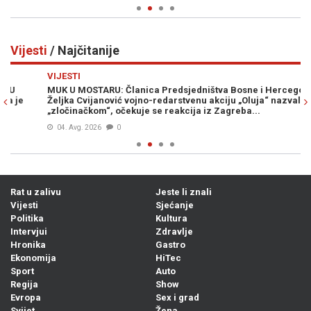
Vijesti
/ Najčitanije
Previous
N
VIJESTI
VI
MUK U MOSTARU: Članica Predsjedništva Bosne i Hercegovine
S
Željka Cvijanović vojno-redarstvenu akciju „Oluja“ nazvala
“Ž
„zločinačkom“, očekuje se reakcija iz Zagreba...
pr
04. Avg. 2026
0
Rat u zalivu
Jeste li znali
Vijesti
Sjećanje
Politika
Kultura
Intervjui
Zdravlje
Hronika
Gastro
Ekonomija
HiTec
Sport
Auto
Regija
Show
Evropa
Sex i grad
Svijet
Žena