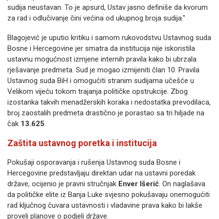
sudija neustavan. To je apsurd, Ustav jasno definiše da kvorum
za rad i odlučivanje čini većina od ukupnog broja sudija."
Blagojević je uputio kritiku i samom rukovodstvu Ustavnog suda
Bosne i Hercegovine jer smatra da institucija nije iskoristila
ustavnu mogućnost izmjene internih pravila kako bi ubrzala
rješavanje predmeta. Sud je mogao izmijeniti član 10. Pravila
Ustavnog suda BiH i omogućiti stranim sudijama učešće u
Velikom vijeću tokom trajanja političke opstrukcije. Zbog
izostanka takvih menadžerskih koraka i nedostatka prevodilaca,
broj zaostalih predmeta drastično je porastao sa tri hiljade na
čak
13.625
.
Zaštita ustavnog poretka i institucija
Pokušaji osporavanja i rušenja Ustavnog suda Bosne i
Hercegovine predstavljaju direktan udar na ustavni poredak
države, ocijenio je pravni stručnjak
Enver Išerić
. On naglašava
da političke elite iz Banja Luke svjesno pokušavaju onemogućiti
rad ključnog čuvara ustavnosti i vladavine prava kako bi lakše
proveli planove o podjeli države.