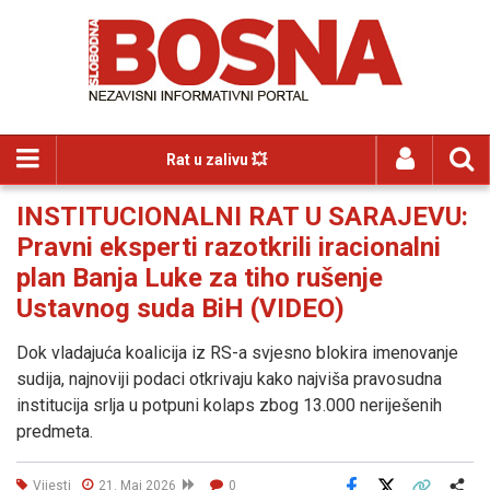
Rat u zalivu 💥
INSTITUCIONALNI RAT U SARAJEVU:
Pravni eksperti razotkrili iracionalni
plan Banja Luke za tiho rušenje
Ustavnog suda BiH (VIDEO)
Dok vladajuća koalicija iz RS-a svjesno blokira imenovanje
sudija, najnoviji podaci otkrivaju kako najviša pravosudna
institucija srlja u potpuni kolaps zbog 13.000 neriješenih
predmeta.
Vijesti
21. Maj 2026
0