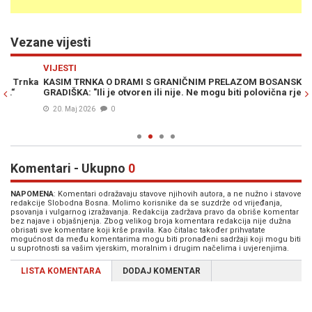
Vezane vijesti
Previous
N
VIJESTI
PO
ka
KASIM TRNKA O DRAMI S GRANIČNIM PRELAZOM BOSANSKA
"U
GRADIŠKA: "Ili je otvoren ili nije. Ne mogu biti polovična rješenja"
sa
"p
20. Maj 2026
0
Komentari - Ukupno
0
NAPOMENA
: Komentari odražavaju stavove njihovih autora, a ne nužno i stavove
redakcije Slobodna Bosna. Molimo korisnike da se suzdrže od vrijeđanja,
psovanja i vulgarnog izražavanja. Redakcija zadržava pravo da obriše komentar
bez najave i objašnjenja. Zbog velikog broja komentara redakcija nije dužna
obrisati sve komentare koji krše pravila. Kao čitalac također prihvatate
mogućnost da među komentarima mogu biti pronađeni sadržaji koji mogu biti
u suprotnosti sa vašim vjerskim, moralnim i drugim načelima i uvjerenjima.
LISTA KOMENTARA
DODAJ KOMENTAR