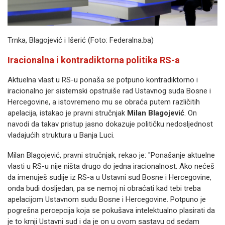
Trnka, Blagojević i Išerić (Foto: Federalna.ba)
Iracionalna i kontradiktorna politika RS-a
Aktuelna vlast u RS-u ponaša se potpuno kontradiktorno i
iracionalno jer sistemski opstruiše rad Ustavnog suda Bosne i
Hercegovine, a istovremeno mu se obraća putem različitih
apelacija, istakao je pravni stručnjak
Milan Blagojević
. On
navodi da takav pristup jasno dokazuje političku nedosljednost
vladajućih struktura u Banja Luci.
Milan Blagojević, pravni stručnjak, rekao je: "Ponašanje aktuelne
vlasti u RS-u nije ništa drugo do jedna iracionalnost. Ako nećeš
da imenuješ sudije iz RS-a u Ustavni sud Bosne i Hercegovine,
onda budi dosljedan, pa se nemoj ni obraćati kad tebi treba
apelacijom Ustavnom sudu Bosne i Hercegovine. Potpuno je
pogrešna percepcija koja se pokušava intelektualno plasirati da
je to krnji Ustavni sud i da je on u ovom sastavu od sedam