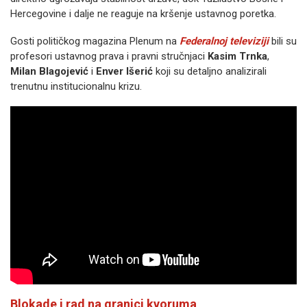
Hercegovine i dalje ne reaguje na kršenje ustavnog poretka.
Gosti političkog magazina Plenum na
Federalnoj televiziji
bili su
profesori ustavnog prava i pravni stručnjaci
Kasim Trnka
,
Milan Blagojević
i
Enver Išerić
koji su detaljno analizirali
trenutnu institucionalnu krizu.
Blokade i rad na granici kvoruma