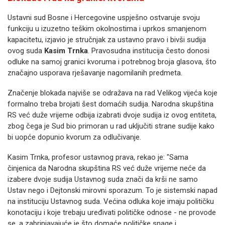
Ustavni sud Bosne i Hercegovine uspješno ostvaruje svoju
funkciju u izuzetno teškim okolnostima i uprkos smanjenom
kapacitetu, izjavio je stručnjak za ustavno pravo i bivši sudija
ovog suda
Kasim Trnka
. Pravosudna institucija često donosi
odluke na samoj granici kvoruma i potrebnog broja glasova, što
značajno usporava rješavanje nagomilanih predmeta.
Značenje blokada najviše se odražava na rad Velikog vijeća koje
formalno treba brojati šest domaćih sudija. Narodna skupština
RS već duže vrijeme odbija izabrati dvoje sudija iz ovog entiteta,
zbog čega je Sud bio primoran u rad uključiti strane sudije kako
bi uopće dopunio kvorum za odlučivanje.
Kasim Trnka, profesor ustavnog prava, rekao je: "Sama
činjenica da Narodna skupština RS već duže vrijeme neće da
izabere dvoje sudija Ustavnog suda znači da krši ne samo
Ustav nego i Dejtonski mirovni sporazum. To je sistemski napad
na instituciju Ustavnog suda. Većina odluka koje imaju političku
konotaciju i koje trebaju uređivati političke odnose - ne provode
se, a zabrinjavajuće je što domaće političke snage i