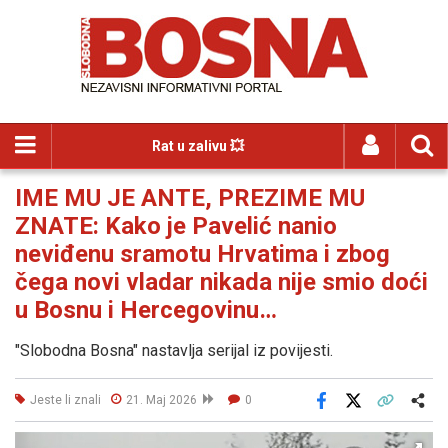
Rat u zalivu 💥
IME MU JE ANTE, PREZIME MU
ZNATE: Kako je Pavelić nanio
neviđenu sramotu Hrvatima i zbog
čega novi vladar nikada nije smio doći
u Bosnu i Hercegovinu…
"Slobodna Bosna" nastavlja serijal iz povijesti.
Jeste li znali
21. Maj 2026
0
Facebook
X
Kopiraj link
Više