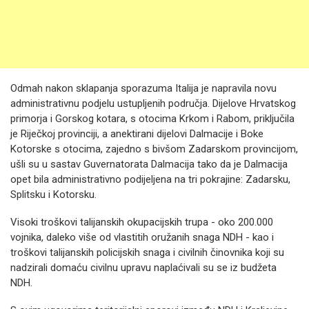
Odmah nakon sklapanja sporazuma Italija je napravila novu
administrativnu podjelu ustupljenih područja. Dijelove Hrvatskog
primorja i Gorskog kotara, s otocima Krkom i Rabom, priključila
je Riječkoj provinciji, a anektirani dijelovi Dalmacije i Boke
Kotorske s otocima, zajedno s bivšom Zadarskom provincijom,
ušli su u sastav Guvernatorata Dalmacija tako da je Dalmacija
opet bila administrativno podijeljena na tri pokrajine: Zadarsku,
Splitsku i Kotorsku.
Visoki troškovi talijanskih okupacijskih trupa - oko 200.000
vojnika, daleko više od vlastitih oružanih snaga NDH - kao i
troškovi talijanskih policijskih snaga i civilnih činovnika koji su
nadzirali domaću civilnu upravu naplaćivali su se iz budžeta
NDH.