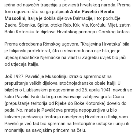
jedna od najvećih tragedija u povijesti hrvatskog naroda. Prema
tom ugovoru što su ga potpisali
Ante Pavelić
i
Benito
Mussolini
, Italija je dobila dijelove Dalmacije, i to: područje
Zadra, Šibenika, Splita, otoke Rab, Krk, Vis, Korčulu, Mljet, zatim
Boku Kotorsku te dijelove Hrvatskog primorja i Gorskog kotara.
Prema odredbama Rimskog ugovora, "Kraljevina Hrvatska" bila
je talijanski protektorat, što u stvarnosti ona nije bila, jer je
utjecaj nacističke Njemačke na vlast u Zagrebu uvijek bio jači
od utjecaja Italije.
Još 1927. Pavelić je Mussoliniju izrazio spremnost na
prepuštanje velikih dijelova istočnojadranske obale Italiji. U
bilješci o Ljubljanskim pregovorima od 25. aprila 1941. navodi se
kako Pavelić tvrdi da bi ga ostvarivanje zahtjeva grofa Ciana
(prepuštanje teritorija od Rijeke do Boke Kotorske) dovelo do
pada. No, mada je Pavelićeva pratnja nepopustljiva u bilo
kakvom predavanju teritorija naseljenog Hrvatima u Italiji, sam
Pavelić je već tad bio spreman na teritorijalne ustupke i uniju ili
monarhiju sa savojskim princem na čelu.