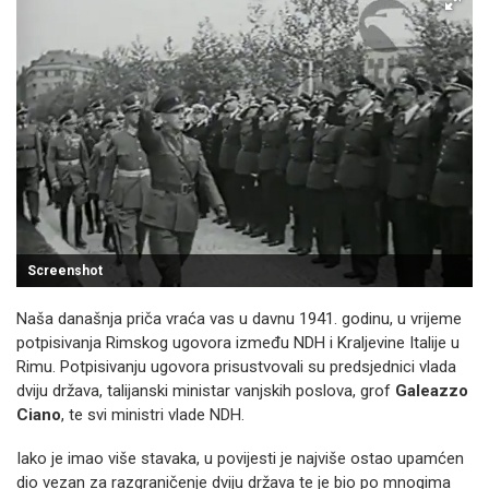
Screenshot
Naša današnja priča vraća vas u davnu 1941. godinu, u vrijeme
potpisivanja Rimskog ugovora između NDH i Kraljevine Italije u
Rimu. Potpisivanju ugovora prisustvovali su predsjednici vlada
dviju država, talijanski ministar vanjskih poslova, grof
Galeazzo
Ciano
, te svi ministri vlade NDH.
Iako je imao više stavaka, u povijesti je najviše ostao upamćen
dio vezan za razgraničenje dviju država te je bio po mnogima