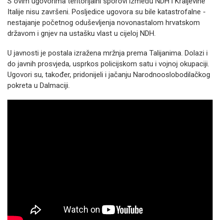
S ovim ugovorima teritorijalni sporovi između NDH i Kraljevine
Italije nisu završeni. Posljedice ugovora su bile katastrofalne -
nestajanje početnog oduševljenja novonastalom hrvatskom
državom i gnjev na ustašku vlast u cijeloj NDH.
U javnosti je postala izražena mržnja prema Talijanima. Dolazi i
do javnih prosvjeda, usprkos policijskom satu i vojnoj okupaciji.
Ugovori su, također, pridonijeli i jačanju Narodnooslobodilačkog
pokreta u Dalmaciji.