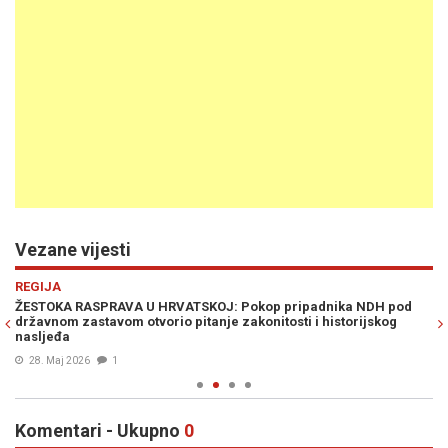
Vezane vijesti
Previous
N
REGIJA
S
ŽESTOKA RASPRAVA U HRVATSKOJ: Pokop pripadnika NDH pod
AT
državnom zastavom otvorio pitanje zakonitosti i historijskog
u 
nasljeđa
An
28. Maj 2026
1
Komentari - Ukupno
0