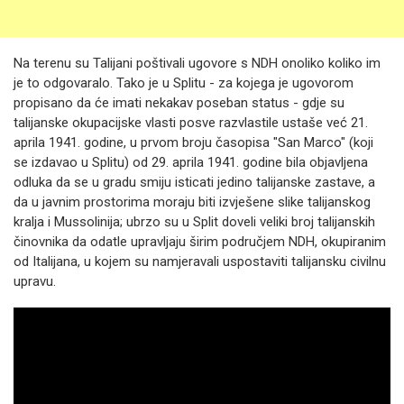
Na terenu su Talijani poštivali ugovore s NDH onoliko koliko im
je to odgovaralo. Tako je u Splitu - za kojega je ugovorom
propisano da će imati nekakav poseban status - gdje su
talijanske okupacijske vlasti posve razvlastile ustaše već 21.
aprila 1941. godine, u prvom broju časopisa "San Marco" (koji
se izdavao u Splitu) od 29. aprila 1941. godine bila objavljena
odluka da se u gradu smiju isticati jedino talijanske zastave, a
da u javnim prostorima moraju biti izvješene slike talijanskog
kralja i Mussolinija; ubrzo su u Split doveli veliki broj talijanskih
činovnika da odatle upravljaju širim područjem NDH, okupiranim
od Italijana, u kojem su namjeravali uspostaviti talijansku civilnu
upravu.