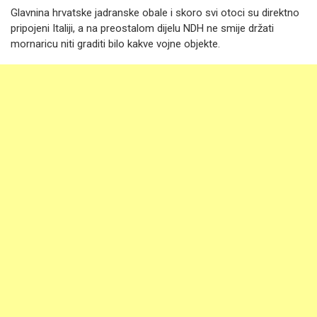
Glavnina hrvatske jadranske obale i skoro svi otoci su direktno
pripojeni Italiji, a na preostalom dijelu NDH ne smije držati
mornaricu niti graditi bilo kakve vojne objekte.