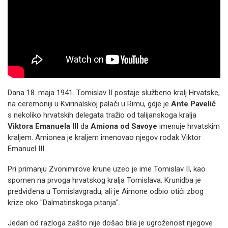
Dana 18. maja 1941. Tomislav II postaje službeno kralj Hrvatske,
na ceremoniji u Kvirinalskoj palači u Rimu, gdje je
Ante Pavelić
s nekoliko hrvatskih delegata tražio od talijanskoga kralja
Viktora Emanuela III
da
Amiona od Savoye
imenuje hrvatskim
kraljem. Amionea je kraljem imenovao njegov rođak Viktor
Emanuel III.
Pri primanju Zvonimirove krune uzeo je ime Tomislav II, kao
spomen na prvoga hrvatskog kralja Tomislava. Krunidba je
predviđena u Tomislavgradu, ali je Aimone odbio otići zbog
krize oko "Dalmatinskoga pitanja".
Jedan od razloga zašto nije došao bila je ugroženost njegove