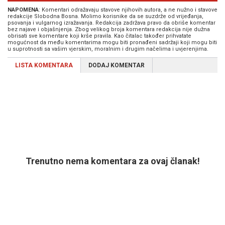
NAPOMENA
: Komentari odražavaju stavove njihovih autora, a ne nužno i stavove
redakcije Slobodna Bosna. Molimo korisnike da se suzdrže od vrijeđanja,
psovanja i vulgarnog izražavanja. Redakcija zadržava pravo da obriše komentar
bez najave i objašnjenja. Zbog velikog broja komentara redakcija nije dužna
obrisati sve komentare koji krše pravila. Kao čitalac također prihvatate
mogućnost da među komentarima mogu biti pronađeni sadržaji koji mogu biti
u suprotnosti sa vašim vjerskim, moralnim i drugim načelima i uvjerenjima.
LISTA KOMENTARA
DODAJ KOMENTAR
Trenutno nema komentara za ovaj članak!