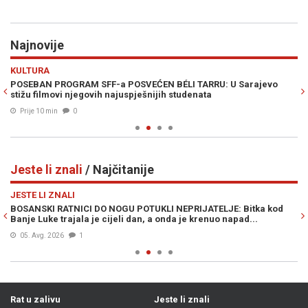
Najnovije
Previous
N
KULTURA
D
ka
POSEBAN PROGRAM SFF-a POSVEĆEN BÉLI TARRU: U Sarajevo
RE
stižu filmovi njegovih najuspješnijih studenata
bo
Prije 10 min
0
Jeste li znali
/ Najčitanije
Previous
N
JESTE LI ZNALI
JE
,
BOSANSKI RATNICI DO NOGU POTUKLI NEPRIJATELJE: Bitka kod
NA
Banje Luke trajala je cijeli dan, a onda je krenuo napad...
sa
05. Avg. 2026
1
Rat u zalivu
Jeste li znali