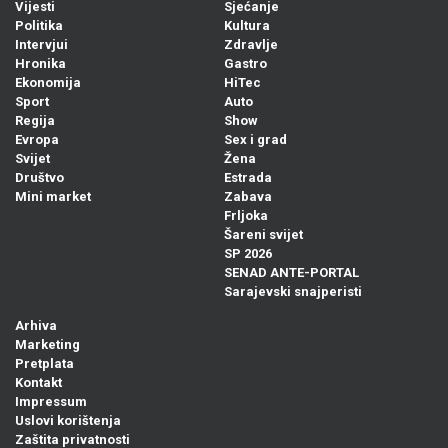
Vijesti
Sjećanje
Politika
Kultura
Intervjui
Zdravlje
Hronika
Gastro
Ekonomija
HiTec
Sport
Auto
Regija
Show
Evropa
Sex i grad
Svijet
Žena
Društvo
Estrada
Mini market
Zabava
Frljoka
Šareni svijet
SP 2026
SENAD ANTE-PORTAL
Sarajevski snajperisti
Arhiva
Marketing
Pretplata
Kontakt
Impressum
Uslovi korištenja
Zaštita privatnosti