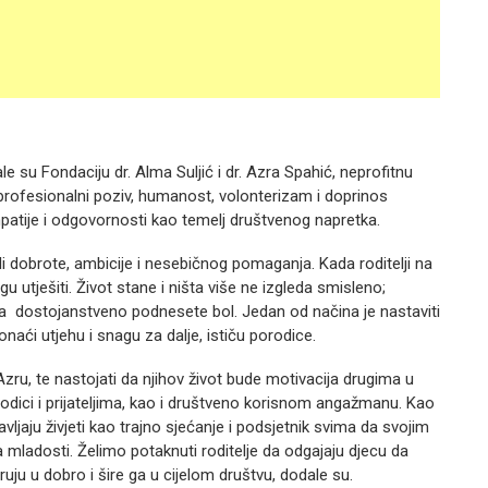
e su Fondaciju dr. Alma Suljić i dr. Azra Spahić, neprofitnu
profesionalni poziv, humanost, volonterizam i doprinos
mpatije i odgovornosti kao temelj društvenog napretka.
li dobrote, ambicije i nesebičnog pomaganja. Kada roditelji na
gu utješiti. Život stane i ništa više ne izgleda smisleno;
 da dostojanstveno podnesete bol. Jedan od načina je nastaviti
naći utjehu i snagu za dalje, ističu porodice.
ru, te nastojati da njihov život bude motivacija drugima u
dici i prijateljima, kao i društveno korisnom angažmanu. Kao
jaju živjeti kao trajno sjećanje i podsjetnik svima da svojim
 mladosti. Želimo potaknuti roditelje da odgajaju djecu da
eruju u dobro i šire ga u cijelom društvu, dodale su.