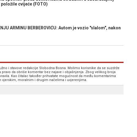
 položile cvijeće (FOTO)
U ARMINU BERBEROVIĆU: Autom je vozio "slalom", nakon
 nužno i stavove redakcije Slobodna Bosna. Molimo korisnike da se suzdrže
va pravo da obriše komentar bez najave i objašnjenja. Zbog velikog broja
 pravila. Kao čitalac također prihvatate mogućnost da među komentarima
im vjerskim, moralnim i drugim načelima i uvjerenjima.