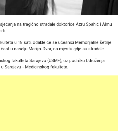
 sjećanja na tragično stradale doktorice Azru Spahić i Almu
rti.
kulteta u 18 sati, odakle će se učesnici Memorijalne šetnje
ast u naselju Marijin-Dvor, na mjestu gdje su stradale.
nskog fakulteta Sarajevo (USMF), uz podršku Udruženja
u Sarajevu - Medicinskog fakulteta.