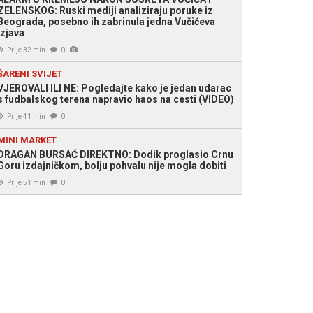
ZELENSKOG: Ruski mediji analiziraju poruke iz
Beograda, posebno ih zabrinula jedna Vučićeva
izjava
Prije 32 min
0
ŠARENI SVIJET
VJEROVALI ILI NE: Pogledajte kako je jedan udarac
s fudbalskog terena napravio haos na cesti (VIDEO)
Prije 41 min
0
MINI MARKET
DRAGAN BURSAĆ DIREKTNO: Dodik proglasio Crnu
Goru izdajničkom, bolju pohvalu nije mogla dobiti
Prije 51 min
0