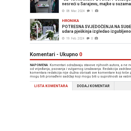
nesreći u Sarajevu, majke u suzama
08. Mar. 2024
1
HRONIKA
POTRESNA SVJEDOČENJA NA SUĐENJ
udara pješkinja izgledao izgubljeno
19. Feb. 2024
0
Komentari - Ukupno
0
NAPOMENA
: Komentari odražavaju stavove njihovih autora, a ne
od vrijeđanja, psovanja i vulgarnog izražavanja. Redakcija zadrža
komentara redakcija nije dužna obrisati sve komentare koji krše
mogu biti pronađeni sadržaji koji mogu biti u suprotnosti sa vaš
LISTA KOMENTARA
DODAJ KOMENTAR