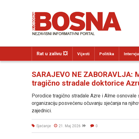
Rat u zalivu 💥
Vijesti
Politika
Intervju
SARAJEVO NE ZABORAVLJA: Memo
tragično stradale doktorice Azr
Porodice tragično stradale Azre i Alme osnovale su
organizaciju posvećenu očuvanju sjećanja na njiho
zajednici.
Sjećanje
21. Maj 2026
0