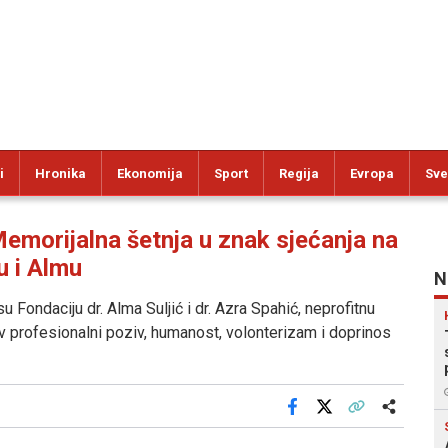
i
Hronika
Ekonomija
Sport
Regija
Evropa
Sve
rijalna šetnja u znak sjećanja na
u i Almu
N
 Fondaciju dr. Alma Suljić i dr. Azra Spahić, neprofitnu
v profesionalni poziv, humanost, volonterizam i doprinos
Facebook
X
Kopiraj link
Više