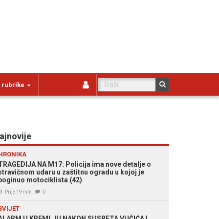
 rubrike
ajnovije
HRONIKA
TRAGEDIJA NA M17: Policija ima nove detalje o
stravičnom udaru u zaštitnu ogradu u kojoj je
poginuo motociklista (42)
Prije 19 min
0
SVIJET
ALARM U KREMLJU NAKON SUSRETA VUČIĆA I