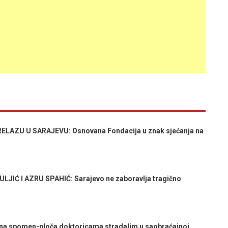
LAZU U SARAJEVU: Osnovana Fondacija u znak sjećanja na
IĆ I AZRU SPAHIĆ: Sarajevo ne zaboravlja tragično
na spomen-ploča doktoricama stradalim u saobraćajnoj