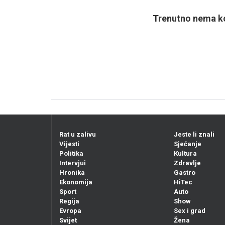
Trenutno nema ko
Rat u zalivu
Jeste li znali
Vijesti
Sjećanje
Politika
Kultura
Intervjui
Zdravlje
Hronika
Gastro
Ekonomija
HiTec
Sport
Auto
Regija
Show
Evropa
Sex i grad
Svijet
Žena