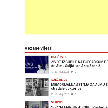
Vezane vijesti
DRUŠTVO
ŽIVOT IZGUBILE NA PJEŠAČKOM PRE
dr. Almu Suljić i dr. Azru Spahić
20. Maj 2026
0
SJEĆANJE
MEMORIJALNA ŠETNJA ZA ALMU SULJ
stradale doktorice
16. Maj 2025
0
VIJESTI
"SB" NA MARIJIN-DVORU: Postavlje