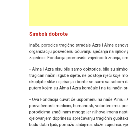
Simboli dobrote
Inače, porodice tragično stradale Azre i Alme osnoval
organizaciju posvećenu očuvanju sjećanja na njihov 
zajednici. Fondacija promoviše vrijednosti znanja, e
- Alma i Azra nisu bile samo doktorice, bile su simbo
tragičan način izgube dijete, ne postoje riječi koje mo
skupljate slike i sjećanja i borite se sami sa sobom
putem kojim su Alma i Azra koračale i na taj način pro
- Ova Fondacija čuvat će uspomenu na naše Almu i Az
posvećenosti medicini, humanosti, volonterizmu, poro
porodicima znači nam mnogo jer njihova imena nastavl
djelovanjem doprinesu sprečavanju tragičnih gubitaka
budu dobri ljudi, pomažu slabijima, služe zajednici, vj