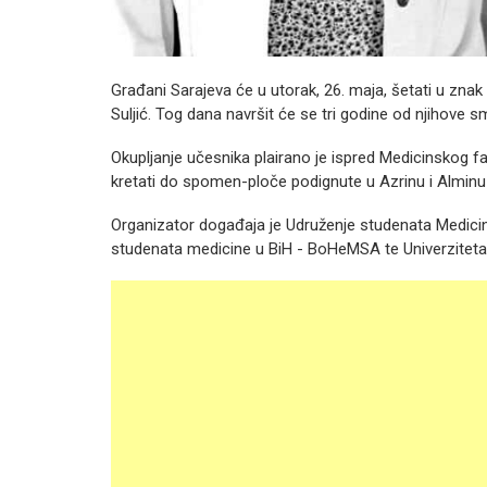
Građani Sarajeva će u utorak, 26. maja, šetati u znak
Suljić. Tog dana navršit će se tri godine od njihove sm
Okupljanje učesnika plairano je ispred Medicinskog fa
kretati do spomen-ploče podignute u Azrinu i Alminu č
Organizator događaja je Udruženje studenata Medici
studenata medicine u BiH - BoHeMSA te Univerziteta 