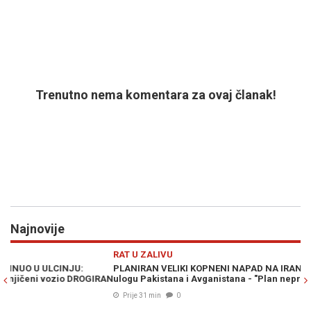
Trenutno nema komentara za ovaj članak!
Najnovije
Previous
N
RAT U ZALIVU
D
PLANIRAN VELIKI KOPNENI NAPAD NA IRAN: Pezeškijan otkrio
OD
RAN
ulogu Pakistana i Avganistana - "Plan neprijatelja je propao"
no
Prije 31 min
0