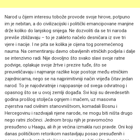
Narod u čijem interesu tobože provode svoje hirove, potpuno
im je nebitan, a do civilizacijski i politički emancipovane manjine
drže koliko do lanjskog snijega. Ne dozvoliti da se tri naroda
previše zbližavaju – to je zakleto načelo desničara iz sve tri
vjere i nacije. I ne pita se kolika je cijena tog poremećenog
nauma. Na cementiranju davno obavljenih etničkih podjela i dalje
se intenzivno radi. Nije dovoljno što svako slavi svoje ratne
podvige, oplakuje svoje žrtve i prezire tuđe, što se
preuveličavaju i najmanje razlike koje postoje među etničkim
zajednicama, nego se na najprimitivniji način vrijeđa čitav jedan
narod. To je najodvratnije i najopasnije od svega odvratnog i
opasnog što se u ovoj zemlji događa. Svi koji su devedesetih
godina prošlog stoljeća ognjem i mačem, uz masovna
zvjerstva nad civilnim stanovništvom, komadali Bosnu i
Hercegovinu i razdvajali njene narode, ne mogu biti ništa drugo
nego ratni zločinci. Jednom broju njih je pravomoćno
presuđeno u Haagu, ali ih je većina izmakla ruci pravde. Oni koji
danas političkom retorikom nastavljaju posao presuđenih i