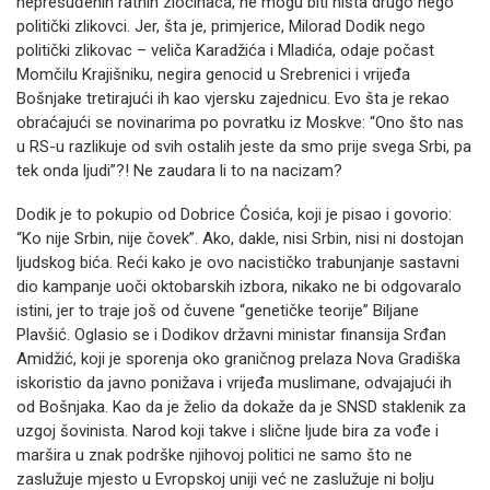
nepresuđenih ratnih zločinaca, ne mogu biti ništa drugo nego
politički zlikovci. Jer, šta je, primjerice, Milorad Dodik nego
politički zlikovac – veliča Karadžića i Mladića, odaje počast
Momčilu Krajišniku, negira genocid u Srebrenici i vrijeđa
Bošnjake tretirajući ih kao vjersku zajednicu. Evo šta je rekao
obraćajući se novinarima po povratku iz Moskve: “Ono što nas
u RS-u razlikuje od svih ostalih jeste da smo prije svega Srbi, pa
tek onda ljudi”?! Ne zaudara li to na nacizam?
Dodik je to pokupio od Dobrice Ćosića, koji je pisao i govorio:
“Ko nije Srbin, nije čovek”. Ako, dakle, nisi Srbin, nisi ni dostojan
ljudskog bića. Reći kako je ovo nacističko trabunjanje sastavni
dio kampanje uoči oktobarskih izbora, nikako ne bi odgovaralo
istini, jer to traje još od čuvene “genetičke teorije” Biljane
Plavšić. Oglasio se i Dodikov državni ministar finansija Srđan
Amidžić, koji je sporenja oko graničnog prelaza Nova Gradiška
iskoristio da javno ponižava i vrijeđa muslimane, odvajajući ih
od Bošnjaka. Kao da je želio da dokaže da je SNSD staklenik za
uzgoj šovinista. Narod koji takve i slične ljude bira za vođe i
maršira u znak podrške njihovoj politici ne samo što ne
zaslužuje mjesto u Evropskoj uniji već ne zaslužuje ni bolju