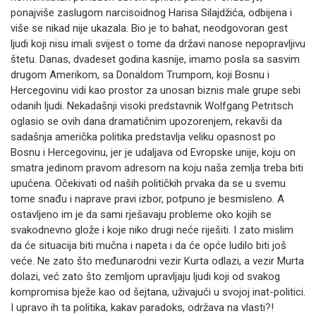
ponajviše zaslugom narcisoidnog Harisa Silajdžića, odbijena i
više se nikad nije ukazala. Bio je to bahat, neodgovoran gest
ljudi koji nisu imali svijest o tome da državi nanose nepopravljivu
štetu. Danas, dvadeset godina kasnije, imamo posla sa sasvim
drugom Amerikom, sa Donaldom Trumpom, koji Bosnu i
Hercegovinu vidi kao prostor za unosan biznis male grupe sebi
odanih ljudi. Nekadašnji visoki predstavnik Wolfgang Petritsch
oglasio se ovih dana dramatičnim upozorenjem, rekavši da
sadašnja američka politika predstavlja veliku opasnost po
Bosnu i Hercegovinu, jer je udaljava od Evropske unije, koju on
smatra jedinom pravom adresom na koju naša zemlja treba biti
upućena. Očekivati od naših političkih prvaka da se u svemu
tome snađu i naprave pravi izbor, potpuno je besmisleno. A
ostavljeno im je da sami rješavaju probleme oko kojih se
svakodnevno glože i koje niko drugi neće riješiti. I zato mislim
da će situacija biti mučna i napeta i da će opće ludilo biti još
veće. Ne zato što međunarodni vezir Kurta odlazi, a vezir Murta
dolazi, već zato što zemljom upravljaju ljudi koji od svakog
kompromisa bježe kao od šejtana, uživajući u svojoj inat-politici.
I upravo ih ta politika, kakav paradoks, održava na vlasti?!