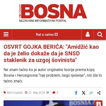
Rat u zalivu 💥
OSVRT GOJKA BERIĆA: "Amidžić kao
da je želio dokaže da je SNSD
staklenik za uzgoj šovinista"
Ne znam tačno ko je autor originalne teorije prema kojoj
Bosna i Hercegovina “nije problem, nego rješenje”, niti šta to
tačno znači.
Mini market
21. Maj 2026
0
Facebook
X
Kopiraj link
Više