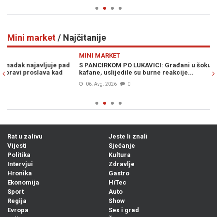
Mini market
/ Najčitanije
Previous
N
MINI MARKET
M
S PANCIRKOM PO LUKAVICI: Građani u šoku nakon fotografije iz
SU
kafane, uslijedile su burne reakcije...
pr
ka
06. Avg. 2026
0
Rat u zalivu
Jeste li znali
Vijesti
Sjećanje
Politika
Kultura
Intervjui
Zdravlje
Hronika
Gastro
Ekonomija
HiTec
Sport
Auto
Regija
Show
Evropa
Sex i grad