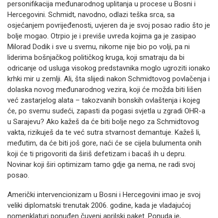
personifikacija međunarodnog uplitanja u procese u Bosni i
Hercegovini. Schmidt, navodno, odlazi teška srca, sa
osjećanjem povrijeđenosti, uvjeren da je svoj posao radio što je
bolje mogao. Otrpio je i previše uvreda kojima ga je zasipao
Milorad Dodik i sve u svemu, nikome nije bio po volji, pa ni
liderima bošnjačkog političkog kruga, koji smatraju da bi
odricanje od usluga visokog predstavnika moglo ugroziti ionako
krhki mir u zemlji. Ali, šta slijedi nakon Schmidtovog povlačenja i
dolaska novog međunarodnog vezira, koji će možda biti lišen
već zastarjelog alata – takozvanih bonskih ovlaštenja i kojeg
će, po svemu sudeći, zapasti da pogasi svjetla u zgradi OHR-a
u Sarajevu? Ako kažeš da će biti bolje nego za Schmidtovog
vakta, rizikuješ da te već sutra stvarnost demantuje. Kažeš li,
međutim, da će biti još gore, naći će se cijela bulumenta onih
koji će ti prigovoriti da širiš defetizam i bacaš ih u depru.
Novinar koji širi optimizam tamo gdje ga nema, ne radi svoj
posao.
Američki intervencionizam u Bosni i Hercegovini imao je svoj
veliki diplomatski trenutak 2006. godine, kada je vladajućoj
nomenklaturi ponuđen čuveni aprilski paket. Ponuda je,