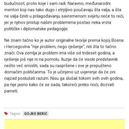
budućnost, protiv koje i sam radi. Naravno, međunarodni
mentori koji nas tako dugo i strpljivo poučavaju šta valja, a šta
ne valja činiti u prilagođavanju savremenom svijetu neće to reći,
jer je njihov pristup našim problemima postao neka vrsta
političke i diplomatske pedagogije.
Ne znam tačno ko je autor originalne teorije prema kojoj Bosna
i Hercegovina “nije problem, nego rješenje”, niti šta to tačno
znači. Ova zemlja je problem ima više od trideset godina, a
rješenje još nije ni na pomolu. Iluzije da će visoki predstavnik
nešto već smisliti, sada su raspršene i sve je prepušteno
domaćim političarima. To je učinjeno uz uvjerenje da će oni
najzad poslušati razum. Nisu ga slušali tokom svih ovih godina,
pa nije jasno kako će se sada, takoreći preko noći, dozvati
pameti.
Tagovi:
GOJKO BERIĆ