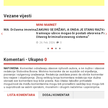
Vezane vijesti
Previous
N
MINI MARKET
M
ina
ZAKUNU SE DRŽAVI, A ONDA JE STANU RAZVALJIVATI: "Slučaj
BO
tramvaja-ubice mogao bi postati otvorena Pandorina kutija
vi
čitavog kriminalizovanog sistema"
ad
26. Feb. 2026
0
Komentari - Ukupno
0
NAPOMENA
: Komentari odražavaju stavove njihovih autora, a ne nužno i stavove
redakcije Slobodna Bosna. Molimo korisnike da se suzdrže od vrijeđanja,
psovanja i vulgarnog izražavanja. Redakcija zadržava pravo da obriše komentar
bez najave i objašnjenja. Zbog velikog broja komentara redakcija nije dužna
obrisati sve komentare koji krše pravila. Kao čitalac također prihvatate
mogućnost da među komentarima mogu biti pronađeni sadržaji koji mogu biti
u suprotnosti sa vašim vjerskim, moralnim i drugim načelima i uvjerenjima.
LISTA KOMENTARA
DODAJ KOMENTAR