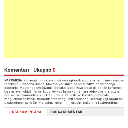
Komentari - Ukupno
0
NAPOMENA
: Komentari odražavaju stavove njihovih autora, a ne nužno i stavove
redakcije Slobodna Bosna. Molimo korisnike da se suzdrže od vrijeđanja,
psovanja i vulgarnog izražavanja. Redakcija zadržava pravo da obriše komentar
bez najave i objašnjenja. Zbog velikog broja komentara redakcija nije dužna
obrisati sve komentare koji krše pravila. Kao čitalac također prihvatate
mogućnost da među komentarima mogu biti pronađeni sadržaji koji mogu biti
u suprotnosti sa vašim vjerskim, moralnim i drugim načelima i uvjerenjima.
LISTA KOMENTARA
DODAJ KOMENTAR