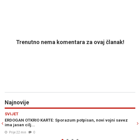
Trenutno nema komentara za ovaj članak!
Najnovije
Previous
N
EKONOMIJA
razum potpisan, novi vojni savez
PREOKRET NA NAFTNIM TRŽIŠTIM
cijene nafte danas iznose..
Prije 32 min
0