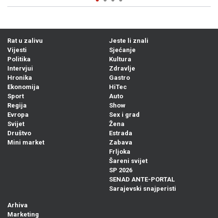
Rat u zalivu
Jeste li znali
Vijesti
Sjećanje
Politika
Kultura
Intervjui
Zdravlje
Hronika
Gastro
Ekonomija
HiTec
Sport
Auto
Regija
Show
Evropa
Sex i grad
Svijet
Žena
Društvo
Estrada
Mini market
Zabava
Frljoka
Šareni svijet
SP 2026
SENAD ANTE-PORTAL
Sarajevski snajperisti
Arhiva
Marketing