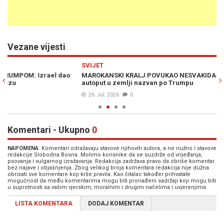
Vezane vijesti
Previous
N
SVIJET
RA
MAROKANSKI KRALJ POVUKAO NESVAKIDAŠNJI POTEZ: Najduži
TR
autoput u zemlji nazvan po Trumpu
že
26. Jul. 2026
0
Komentari - Ukupno
0
NAPOMENA
: Komentari odražavaju stavove njihovih autora, a ne nužno i stavove
redakcije Slobodna Bosna. Molimo korisnike da se suzdrže od vrijeđanja,
psovanja i vulgarnog izražavanja. Redakcija zadržava pravo da obriše komentar
bez najave i objašnjenja. Zbog velikog broja komentara redakcija nije dužna
obrisati sve komentare koji krše pravila. Kao čitalac također prihvatate
mogućnost da među komentarima mogu biti pronađeni sadržaji koji mogu biti
u suprotnosti sa vašim vjerskim, moralnim i drugim načelima i uvjerenjima.
LISTA KOMENTARA
DODAJ KOMENTAR