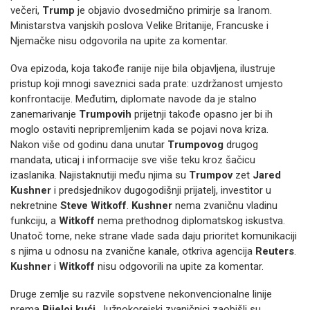
večeri,
Trump
je objavio dvosedmično primirje sa Iranom.
Ministarstva vanjskih poslova Velike Britanije, Francuske i
Njemačke nisu odgovorila na upite za komentar.
Ova epizoda, koja takođe ranije nije bila objavljena, ilustruje
pristup koji mnogi saveznici sada prate: uzdržanost umjesto
konfrontacije. Međutim, diplomate navode da je stalno
zanemarivanje
Trumpovih
prijetnji takođe opasno jer bi ih
moglo ostaviti nepripremljenim kada se pojavi nova kriza.
Nakon više od godinu dana unutar
Trumpovog
drugog
mandata, uticaj i informacije sve više teku kroz šačicu
izaslanika. Najistaknutiji među njima su
Trumpov
zet
Jared
Kushner
i predsjednikov dugogodišnji prijatelj, investitor u
nekretnine
Steve Witkoff
.
Kushner
nema zvaničnu vladinu
funkciju, a
Witkoff
nema prethodnog diplomatskog iskustva.
Unatoč tome, neke strane vlade sada daju prioritet komunikaciji
s njima u odnosu na zvanične kanale, otkriva agencija
Reuters
.
Kushner
i
Witkoff
nisu odgovorili na upite za komentar.
Druge zemlje su razvile sopstvene nekonvencionalne linije
prema
Bijeloj kući
. Južnokorejski zvaničnici zaobišli su