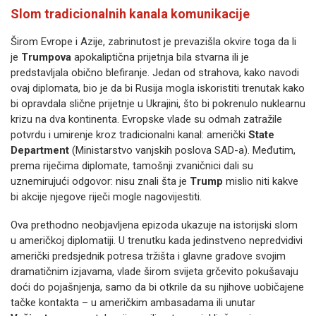
Slom tradicionalnih kanala komunikacije
Širom Evrope i Azije, zabrinutost je prevazišla okvire toga da li
je
Trumpova
apokaliptična prijetnja bila stvarna ili je
predstavljala obično blefiranje. Jedan od strahova, kako navodi
ovaj diplomata, bio je da bi Rusija mogla iskoristiti trenutak kako
bi opravdala slične prijetnje u Ukrajini, što bi pokrenulo nuklearnu
krizu na dva kontinenta. Evropske vlade su odmah zatražile
potvrdu i umirenje kroz tradicionalni kanal: američki
State
Department
(Ministarstvo vanjskih poslova SAD-a). Međutim,
prema riječima diplomate, tamošnji zvaničnici dali su
uznemirujući odgovor: nisu znali šta je
Trump
mislio niti kakve
bi akcije njegove riječi mogle nagovijestiti.
Ova prethodno neobjavljena epizoda ukazuje na istorijski slom
u američkoj diplomatiji. U trenutku kada jedinstveno nepredvidivi
američki predsjednik potresa tržišta i glavne gradove svojim
dramatičnim izjavama, vlade širom svijeta grčevito pokušavaju
doći do pojašnjenja, samo da bi otkrile da su njihove uobičajene
tačke kontakta – u američkim ambasadama ili unutar