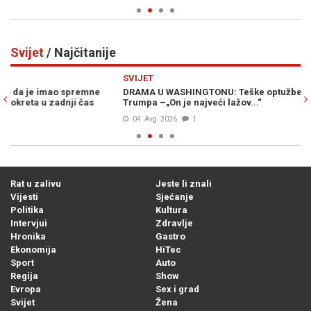
Svijet
/ Najčitanije
Previous
N
SVIJET
SV
DRAMA U WASHINGTONU: Teške optužbe na račun Donalda
IZ
Trumpa –„On je najveći lažov...“
Ma
04. Avg. 2026
1
Rat u zalivu
Jeste li znali
Vijesti
Sjećanje
Politika
Kultura
Intervjui
Zdravlje
Hronika
Gastro
Ekonomija
HiTec
Sport
Auto
Regija
Show
Evropa
Sex i grad
Svijet
Žena