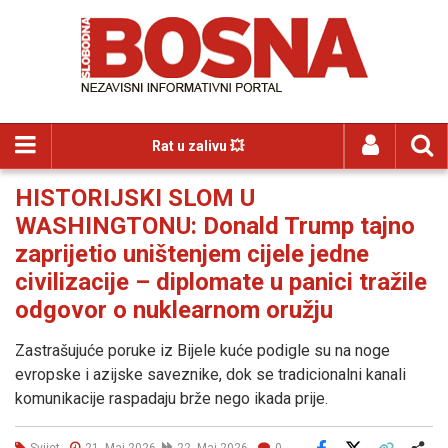
Rat u zalivu 💥
HISTORIJSKI SLOM U
WASHINGTONU: Donald Trump tajno
zaprijetio uništenjem cijele jedne
civilizacije – diplomate u panici tražile
odgovor o nuklearnom oružju
Zastrašujuće poruke iz Bijele kuće podigle su na noge
evropske i azijske saveznike, dok se tradicionalni kanali
komunikacije raspadaju brže nego ikada prije.
Svijet
21. Maj 2026
22. Maj 2026
0