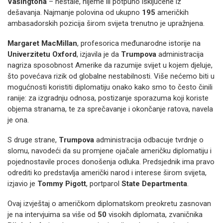
Vašingtona
– nestale, nijeme ili potpuno isključene iz
dešavanja. Najmanje polovina od ukupno
195
američkih
ambasadorskih pozicija širom svijeta trenutno je upražnjena.
Margaret MacMillan
, profesorica međunarodne istorije na
Univerzitetu Oxford
, izjavila je da
Trumpova
administracija
nagriza sposobnost Amerike da razumije svijet u kojem djeluje,
što povećava rizik od globalne nestabilnosti. Više nećemo biti u
mogućnosti koristiti diplomatiju onako kako smo to često činili
ranije: za izgradnju odnosa, postizanje sporazuma koji koriste
objema stranama, te za sprečavanje i okončanje ratova, navela
je ona.
S druge strane,
Trumpova
administracija odbacuje tvrdnje o
slomu, navodeći da su promjene ojačale američku diplomatiju i
pojednostavile proces donošenja odluka. Predsjednik ima pravo
odrediti ko predstavlja američki narod i interese širom svijeta,
izjavio je
Tommy Pigott
, portparol
State Departmenta
.
Ovaj izvještaj o američkom diplomatskom preokretu zasnovan
je na intervjuima sa više od
50
visokih diplomata, zvaničnika