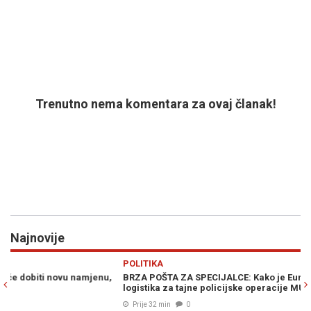
Trenutno nema komentara za ovaj članak!
Najnovije
Previous
N
POLITIKA
Z
BRZA POŠTA ZA SPECIJALCE: Kako je EuroExpress postao
K
logistika za tajne policijske operacije MUP-a RS
bo
Prije 32 min
0