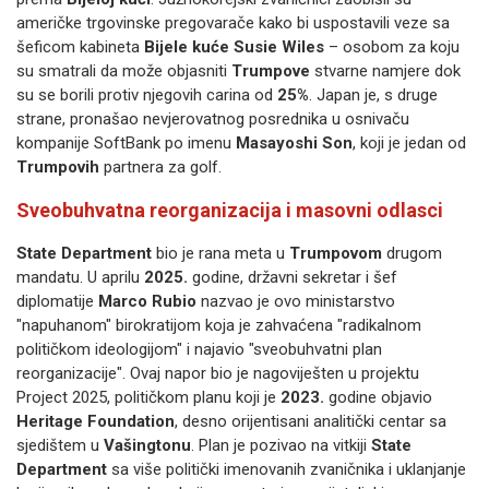
američke trgovinske pregovarače kako bi uspostavili veze sa
šeficom kabineta
Bijele kuće
Susie Wiles
– osobom za koju
su smatrali da može objasniti
Trumpove
stvarne namjere dok
su se borili protiv njegovih carina od
25%
. Japan je, s druge
strane, pronašao nevjerovatnog posrednika u osnivaču
kompanije SoftBank po imenu
Masayoshi Son
, koji je jedan od
Trumpovih
partnera za golf.
Sveobuhvatna reorganizacija i masovni odlasci
State Department
bio je rana meta u
Trumpovom
drugom
mandatu. U aprilu
2025.
godine, državni sekretar i šef
diplomatije
Marco Rubio
nazvao je ovo ministarstvo
"napuhanom" birokratijom koja je zahvaćena "radikalnom
političkom ideologijom" i najavio "sveobuhvatni plan
reorganizacije". Ovaj napor bio je nagoviješten u projektu
Project 2025, političkom planu koji je
2023.
godine objavio
Heritage Foundation
, desno orijentisani analitički centar sa
sjedištem u
Vašingtonu
. Plan je pozivao na vitkiji
State
Department
sa više politički imenovanih zvaničnika i uklanjanje