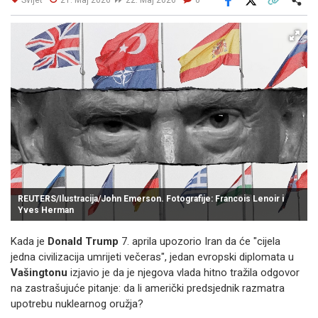
Facebook
X
Kopiraj link
Više
REUTERS/Ilustracija/John Emerson. Fotografije: Francois Lenoir i
Yves Herman
Kada je
Donald Trump
7. aprila upozorio Iran da će "cijela
jedna civilizacija umrijeti večeras", jedan evropski diplomata u
Vašingtonu
izjavio je da je njegova vlada hitno tražila odgovor
na zastrašujuće pitanje: da li američki predsjednik razmatra
upotrebu nuklearnog oružja?