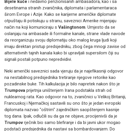
Bijele kuće
i nedavno penzionisanih ambasadora, kao i sa
desetinama stranih zvaničnika, diplomata i parlamentaraca
širom Evrope i Azije. Kako se karijerne američke diplomate
otpuštaju ili potiskuju u stranu, saveznici Amerike mijenjaju
način na koji komuniciraju s
Vašingtonom
. Umjesto da se
oslanjaju na ambasade ili formalne kanale, strane vlade navode
da reorganizuju svoju diplomatiju oko malog kruga ljudi koji
imaju direktan pristup predsjedniku, zbog čega mnogi zavise od
alternativnih tajnih kanala kako bi upravljali supersilom čiji su
signali postali potpuno nepredvidivi.
Neki američki saveznici sada vjeruju da je najefikasniji odgovor
na nestabilnog predsjednika tretiranje njegove retorike kao
pozadinske buke. Tih kalkulacija je bilo napretek nakon što je
Trumpova
prijetnja uništenjem Irana podstakla strah od
nuklearnog rata. Kao odgovor na to, zvaničnici u Velikoj Britaniji,
Francuskoj i Njemačkoj sastavili su ono što je jedan evropski
diplomata nazvao "oštrim" zajedničkim saopštenjem kasnije
tog dana. Ipak, odlučili su da ga ne objave, procijenivši da je
Trumpov
rječnik bio samo blefiranje i da bi javni ukor mogao
podstaći predsjednika da nastavi sa bombardovanjem. Do