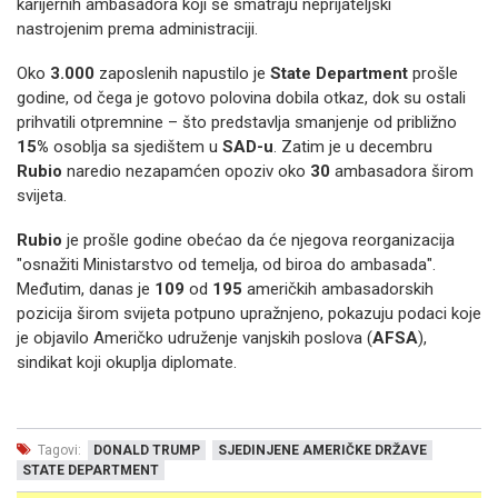
karijernih ambasadora koji se smatraju neprijateljski
nastrojenim prema administraciji.
Oko
3.000
zaposlenih napustilo je
State Department
prošle
godine, od čega je gotovo polovina dobila otkaz, dok su ostali
prihvatili otpremnine – što predstavlja smanjenje od približno
15%
osoblja sa sjedištem u
SAD-u
. Zatim je u decembru
Rubio
naredio nezapamćen opoziv oko
30
ambasadora širom
svijeta.
Rubio
je prošle godine obećao da će njegova reorganizacija
"osnažiti Ministarstvo od temelja, od biroa do ambasada".
Međutim, danas je
109
od
195
američkih ambasadorskih
pozicija širom svijeta potpuno upražnjeno, pokazuju podaci koje
je objavilo Američko udruženje vanjskih poslova (
AFSA
),
sindikat koji okuplja diplomate.
Tagovi:
DONALD TRUMP
SJEDINJENE AMERIČKE DRŽAVE
STATE DEPARTMENT