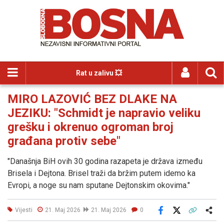
Rat u zalivu 💥
MIRO LAZOVIĆ BEZ DLAKE NA
JEZIKU: "Schmidt je napravio veliku
grešku i okrenuo ogroman broj
građana protiv sebe"
"Današnja BiH ovih 30 godina razapeta je država između
Brisela i Dejtona. Brisel traži da bržim putem idemo ka
Evropi, a noge su nam sputane Dejtonskim okovima."
Vijesti
21. Maj 2026
21. Maj 2026
0
Facebook
X
Kopiraj link
Više