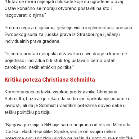
"Ustav se mora mijenjati i blokade koje su ugrađene u ovaj
Ustav konačno se moraju otvoreno postaviti na sto i
razgovarati o njima."
Prema njegovim riječima, rješenje vidi u implementaciji presuda
Evropskog suda za ljudska prava iz Strasbourga i jačanju
individualnih prava građana.
"Ili ćemo postati evropska država kao i sve druge u kome će
pojedinac i individua biti stub tog ustava ili ćemo ostati
zarobljenici nekih etničkih politika."
Kritika poteza Christiana Schmidta
Komentarišući ostavku visokog predstavnika Christiana
Schmidta, Lazović je rekao da su brojne špekulacije prisutne u
javnosti, ali da je Schmidt i vlastitim potezima doveo sebe u
tešku političku poziciju.
"Njegova pozicija u BiH nije samo negirana od strane Milorada
Dodika i vlasti Republike Srpske, već je on svojim nekim
potezima svoju poziciju složio na način da gotovo sve političke