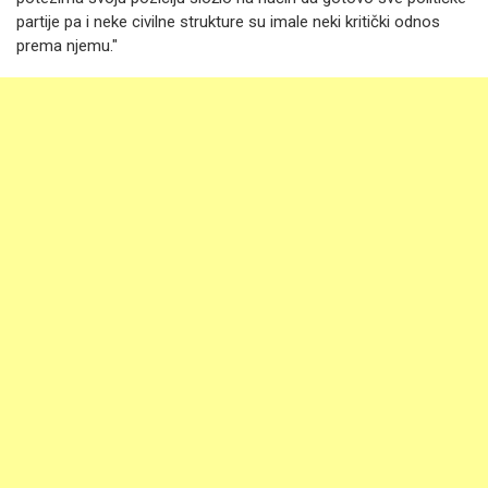
partije pa i neke civilne strukture su imale neki kritički odnos
prema njemu."