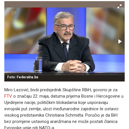
Foto: Federalna.ba
Miro Lazović, bivši predsjednik Skupštine RBiH, govorio je za
FTV
o značaju 22. maja, datuma prijema Bosne i Hercegovine u
Ujedinjene nacije, političkim blokadama koje usporavaju
evropski put zemlje, ulozi međunarodne zajednice te ostavci
visokog predstavnika Christiana Schmidta. Poručio je da BiH
bez promjene ustavnog aranžmana ne može postati članica
Evropske unije niti NATO-a.