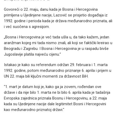
Govoreći o 22. maju, danu kada je Bosna i Hercegovina
primljena u Ujedinjene nacije, Lazović se prisjetio događaja iz
1992. godine i perioda kada je država međunarodno priznata, ali
i već suočena s agresijom.
„Bosna i Hercegovina je već tada ušla u, da tako kažem, jedan
aranžman kojeg mi tada nismo znali, ali koji se faktički kreirao u
Beogradu i Zagrebu. I Bosna i Hercegovina je u raspadu bivše
Jugoslavije platila najveću cijenu.“
Istakao je kako su referendum održan 29. februara i 1. marta
1992. godine, potom međunarodno priznanje 6. aprila i prijem u
UN 22. maja bili ključni momenti za državnost BiH.
"1. mart je datum koji je, kako ga ja zovem, rođendan ove
države i da nije bilo 1. marta ne bi bilo 6. aprila kada je tadašnja
Evropska zajednica priznala Bosnu i Hercegovinu, a 22. maja
kada su Ujedinjene nacije dale legitimitet Bosni i Hercegovini
kao međunarodno priznatoj državi."