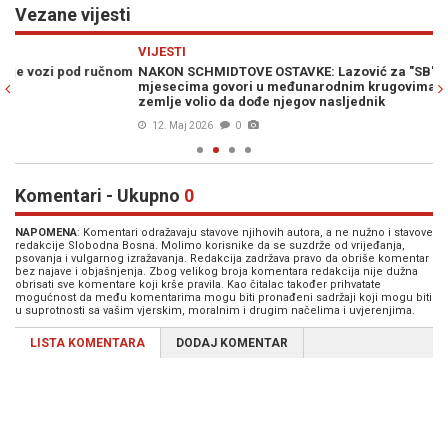
Vezane vijesti
Previous
N
VIJESTI
PO
om
NAKON SCHMIDTOVE OSTAVKE: Lazović za "SB" otkrio šta se
MI
mjesecima govori u međunarodnim krugovima, te iz koje bi
ne
zemlje volio da dođe njegov nasljednik
pr
12. Maj 2026
0
Komentari - Ukupno
0
NAPOMENA
: Komentari odražavaju stavove njihovih autora, a ne nužno i stavove
redakcije Slobodna Bosna. Molimo korisnike da se suzdrže od vrijeđanja,
psovanja i vulgarnog izražavanja. Redakcija zadržava pravo da obriše komentar
bez najave i objašnjenja. Zbog velikog broja komentara redakcija nije dužna
obrisati sve komentare koji krše pravila. Kao čitalac također prihvatate
mogućnost da među komentarima mogu biti pronađeni sadržaji koji mogu biti
u suprotnosti sa vašim vjerskim, moralnim i drugim načelima i uvjerenjima.
LISTA KOMENTARA
DODAJ KOMENTAR