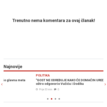
Trenutno nema komentara za ovaj članak!
Najnovije
Previous
N
POLITIKA
R
"GOST NE ODREĐUJE KAKO ĆE DOMAĆIN UREDITI KUĆU": Helez
HA
oštro odgovorio Vučiću i Dodiku
Al
Prije 33 min
0