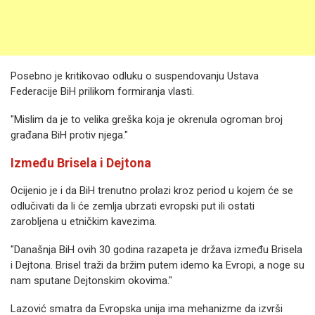
Posebno je kritikovao odluku o suspendovanju Ustava
Federacije BiH prilikom formiranja vlasti.
"Mislim da je to velika greška koja je okrenula ogroman broj
građana BiH protiv njega."
Između Brisela i Dejtona
Ocijenio je i da BiH trenutno prolazi kroz period u kojem će se
odlučivati da li će zemlja ubrzati evropski put ili ostati
zarobljena u etničkim kavezima.
"Današnja BiH ovih 30 godina razapeta je država između Brisela
i Dejtona. Brisel traži da bržim putem idemo ka Evropi, a noge su
nam sputane Dejtonskim okovima."
Lazović smatra da Evropska unija ima mehanizme da izvrši