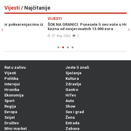
Vijesti
/ Najčitanije
Previous
N
VIJESTI
VI
ŠOK NA GRANICI: Ponesete li ovo voće u Hrvatsku, prijeti vam
MU
kazna od nevjerovatnih 13.000 eura
po
07. Avg. 2026
0
Rat u zalivu
Jeste li znali
Vijesti
Sjećanje
Politika
Kultura
Intervjui
Zdravlje
Hronika
Gastro
Ekonomija
HiTec
Sport
Auto
Regija
Show
Evropa
Sex i grad
Svijet
Žena
Društvo
Estrada
Mini market
Zabava