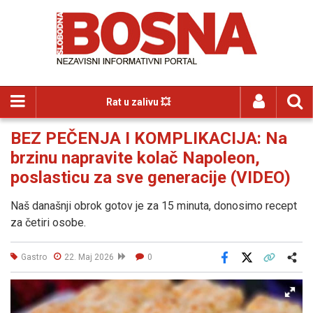
Rat u zalivu 💥
BEZ PEČENJA I KOMPLIKACIJA: Na
brzinu napravite kolač Napoleon,
poslasticu za sve generacije (VIDEO)
Naš današnji obrok gotov je za 15 minuta, donosimo recept
za četiri osobe.
Gastro
22. Maj 2026
0
Facebook
X
Kopiraj link
Više