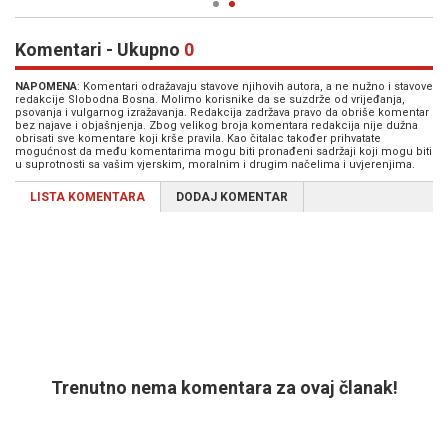
Komentari - Ukupno
0
NAPOMENA
: Komentari odražavaju stavove njihovih autora, a ne nužno i stavove
redakcije Slobodna Bosna. Molimo korisnike da se suzdrže od vrijeđanja,
psovanja i vulgarnog izražavanja. Redakcija zadržava pravo da obriše komentar
bez najave i objašnjenja. Zbog velikog broja komentara redakcija nije dužna
obrisati sve komentare koji krše pravila. Kao čitalac također prihvatate
mogućnost da među komentarima mogu biti pronađeni sadržaji koji mogu biti
u suprotnosti sa vašim vjerskim, moralnim i drugim načelima i uvjerenjima.
LISTA KOMENTARA
DODAJ KOMENTAR
Trenutno nema komentara za ovaj članak!