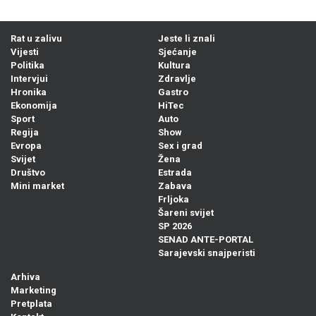
Rat u zalivu
Jeste li znali
Vijesti
Sjećanje
Politika
Kultura
Intervjui
Zdravlje
Hronika
Gastro
Ekonomija
HiTec
Sport
Auto
Regija
Show
Evropa
Sex i grad
Svijet
Žena
Društvo
Estrada
Mini market
Zabava
Frljoka
Šareni svijet
SP 2026
SENAD ANTE-PORTAL
Sarajevski snajperisti
Arhiva
Marketing
Pretplata