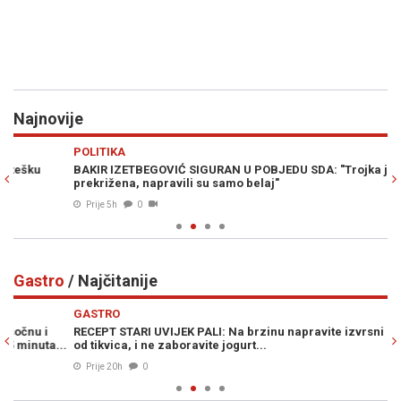
Najnovije
Previous
N
POLITIKA
H
BAKIR IZETBEGOVIĆ SIGURAN U POBJEDU SDA: "Trojka je
PO
prekrižena, napravili su samo belaj"
kn
Prije 5h
0
Gastro
/ Najčitanije
Previous
N
GASTRO
G
RECEPT STARI UVIJEK PALI: Na brzinu napravite izvrsni izljevak
BR
..
od tikvica, i ne zaboravite jogurt...
sv
Prije 20h
0