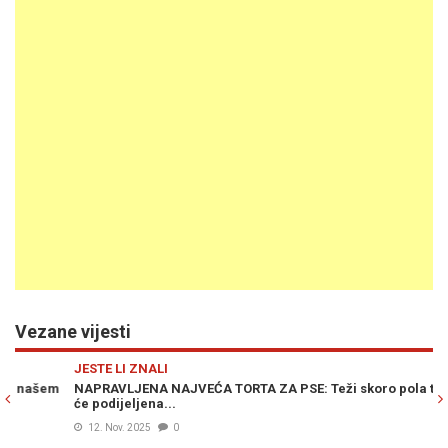
Vezane vijesti
Previous
N
JESTE LI ZNALI
NAPRAVLJENA NAJVEĆA TORTA ZA PSE: Teži skoro pola tone, bit
će podijeljena...
12. Nov. 2025
0